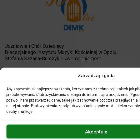
Uczniowie i Chór Dziecięcy
Diecezjalnego Instytutu Muzyki Kościelnej w Opolu
Stefania Kazana-Burczyk
– akompaniament
czytają:
Zarządzaj zgodą
ks. Grzegorz Poźniak, Ewelina Szendzielorz i Katarzyna
Wybraniec
Aby zapewnić jak najlepsze wrażenia, korzystamy z technologii, takich jak plik
przechowywania i/lub uzyskiwania dostępu do informacji o urządzeniu. Zgod
pozwoli nam przetwarzać dane, takie jak zachowanie podczas przeglądania lu
Filharmonia jest miejscem niezwykle ciekawym, pełnym
na tej stronie. Brak wyrażenia zgody lub wycofanie zgody może niekorzystnie
zagadek, niespodzianek i spełnionych marzeń! Niech każdy
cechy i funkcje.
z Was zostanie melomanem! Zapraszamy na spotkanie z
twórczością opolskiego autora Michała Alico. W niedzielny
poranek przeczytamy dla Was książkę pt.
Biedronka Ilonka
Akceptuję
i jej kropeczki
, a muzyczne ilustracje opowieści wykonają