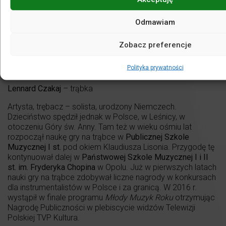
Odmawiam
Zobacz preferencje
Polityka prywatności
fot. S. Mare.
Lennard Czakaj
– trąbka
Artysta, trębacz – solista, urodzony Niemczech.
Dzieciństwo spędził jednak w Polsce, w Leśnicy, w
otoczeniu Góry św. Anny. Tam też w wieku ośmiu lat
rozpoczął naukę gry na trąbce w
Publicznej Szkole
Muzycznej I st.
pod okiem Klaudiusza Lisonia. Przygodę tę
kontynuował dalej w
Państwowej Szkole Muzycznej I i II
st. im. Fryderyka Chopina
w Opolu. Już w pierwszych latach
nauki gry na trąbce zdobywał liczne nagrody w konkursach
dla instrumentalistów w Polsce i za granicą. W 2016 r.
wystąpił w finale programu
Młody Muzyk Roku
otrzymując
Nagrodę Publiczności w plebiscycie widzów Telewizji
Polskiej TVP Kultura.