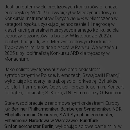
Jest laureatem wielu prestiżowych konkursów o randze
europejskiej. W 2019 r. zwyciężył w Międzynarodowym
Konkursie Instrumentów Dętych
Aeolus
w Niemczech w
kategorii
trąbka
, uzyskując jednocześnie III nagrodę w
klasyfikacji generalnej interdyscyplinarnego konkursu dla
trębaczy, puzonistów i tubistów. W listopadzie 2022 r.
zdobył II nagrodę w 7. Międzynarodowym Konkursie
Trąbkowym im. Maurice’a André w Paryżu. We wrześniu
2025 r. był półfinalistą Konkursu ARD dla trębaczy w
Monachium.
Jako solista występował z wieloma orkiestrami
symfonicznymi w Polsce, Niemczech, Szwajcarii i Francji,
wykonując koncerty na trąbkę solo i orkiestrę. Był także
solistą Filharmoników Opolskich, prezentując m.in. Koncert
na trąbkę i orkiestrę S. Kurza, J.N. Hummla czy O. Boehme.
Stale współpracuje z renomowanymi orkiestrami Europy
jak
Berliner Philharmoniker
,
Bamberger Symphoniker
,
NDR
Elbphilharmonie
Orchester, SWR Symphonieorchester,
Filharmonia Narodowa w Warszawie, Rundfunk
Sinfonieorchester Berlin
, wykonując solowe partie m.in. w