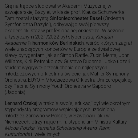
Grę na trąbce studiował w Akademii Muzycznej w
szwajcarskiej Bazylei, w klasie prof. Klausa Schuhwerka.
Tam został stażystą
Sinfonieorchester Basel
(Orkiestra
Symfoniczna Bazylei), odbywając swój pierwszy
akademicki staż w profesjonalnej orkiestrze. W sezonie
artystycznym 2021/2022 był stypendystą
Karajan
Akademie
Filharmoników Berlińskich
, wśród których zagrał
wiele znaczących koncertów w Europie ze światowej
sławy dyrygentami jak sir Simon Rattle, Zubin Mehta, John
Williams, Kirill Petrenko czy Gustavo Dudamel. Jako uczeń i
student wygrywał przesłuchania do najlepszych
młodzieżowych orkiestr na świecie, jak Mahler Symphony
Orchestra, EUYO – Młodzieżowa Orkiestra Unii Europejskiej,
czy Pacific Symhony Youth Orchestra w Sapporo
(Japonia).
Lennard Czakaj
w trakcie swojej edukacji był wielokrotnym
stypendystą programów wspierających uzdolnioną
młodzież zarówno w Polsce, w Szwajcarii jak i w
Niemczech, otrzymując m.in. stypendium Ministra Kultury
Młoda Polska
,
Yamaha Scholarship Award
,
Rahn
Kulturfonds
i wiele innych.