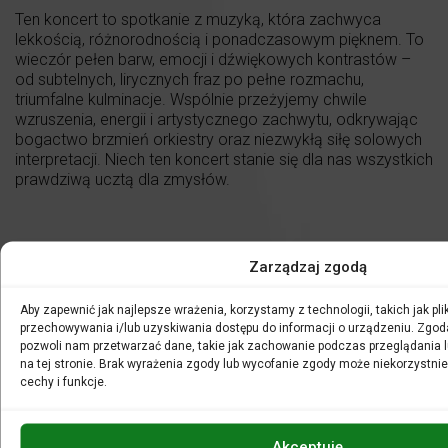
Ten koncert to spotkanie z muzyką, która zachwyca
lekkością, różnorodnością i ponadczasowym pięknem. To
wieczór pełen barw, emocji i dźwiękowych kontrastów –
od subtelnych, lirycznych fraz po pełne rozmachu,
triumfalne kulminacje. Wspólnie przeżyjemy chwile
wzruszenia, energii i artystycznego zachwytu, odkrywając
bogactwo brzmień orkiestry oraz niezwykłą siłę solowych
interpretacji. Niech ten koncert stanie się dla nas wszystkich
prawdziwą ucztą dla zmysłów.
Zarządzaj zgodą
Aby zapewnić jak najlepsze wrażenia, korzystamy z technologii, takich jak plik
przechowywania i/lub uzyskiwania dostępu do informacji o urządzeniu. Zgod
pozwoli nam przetwarzać dane, takie jak zachowanie podczas przeglądania lu
na tej stronie. Brak wyrażenia zgody lub wycofanie zgody może niekorzystnie
cechy i funkcje.
Akceptuję