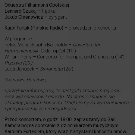
Orkiestra Filharmonii Opolskiej
Lennard Czakaj
– trąbka
Jakub Chrenowicz
– dyrygent
Karol Furtak (Polskie Radio)
– prowadzenie koncertu
W programie:
Feliks Mendelssohn Bartholdy –
Ouvert
ü
re f
ü
r
Harmoniemusik
C-dur op.24 (10’)
William Perry – Concerto for Trumpet and Orchestra (14′)
Przerwa (20′)
Leoš Janáček –
Sinfonietta
(25′)
Szanowni Państwo,
uprzejmie informujemy, że nastąpiła zmiana programu
oraz wykonawców koncertu. Na stronie znajduje się
aktualny program koncertu. Dziękujemy za wyrozumiałość
i przepraszamy za niedogodności.
Przed koncertem, o godz. 18:00, zapraszamy do Sali
Kameralnej na spotkanie z dziennikarzem muzycznym
Karolem Furtakiem
, który wraz z artystami koncertu omówi