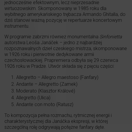
jednocześnie efektownym, lecz nieprzesadnie
wirtuozowskim. Skomponowany w 1985 roku dla
wybitnego amerykańskiego trębacza Armando Ghitalla, do
dziś stanowi ważną pozycję w repertuarze koncertowym
instrumentu.
W programie zabrzmi również monumentalna
Sinfonietta
autorstwa Leoša Janáček – jedno z najbardziej
rozpoznawalnych dzieł czeskiego mistrza, skomponowane
w 1926 roku i pierwotnie dedykowane armii
czechosłowackiej. Prapremiera odbyła się 29 czerwca
1926 roku w Pradze. Utwór składa się z pięciu części:
Allegretto – Allegro maestoso (Fanfary)
Andante – Allegretto (Zamek)
Moderato (Klasztor Králové)
Allegretto (Ulica)
Andante con moto (Ratusz)
To kompozycja pełna rozmachu, rytmicznej energii i
charakterystycznej dla Janáčka ekspresji, w której
szczególną rolę odgrywają potężne fanfary dęte.