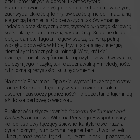
dzieł kameralnych w dorobku kompozytora.
Skomponowana z myślą o zespole instrumentów dętych,
zachwyca lekkością formy, świeżością melodii i naturalną
elegancją brzmienia. Od pierwszych taktów emanuje
radością oraz klasyczną przejrzystością, łącząc klarowną
konstrukcję z romantyczną wyobraźnią. Subtelne dialogi
oboju, klarnetu, fagotu i rogów tworzą barwną, pełną
wdzięku opowieść, w której liryzm splata się z energią
niemal symfonicznych kulminacji. W tej krótkiej,
dziesięciominutowej formie kompozytor zawarł wszystko,
co czyni jego muzykę tak rozpoznawalną – melodyjność,
rytmiczną sprężystość i kulturę brzmienia.
Na scenie Filharmonii Opolskiej wystąpi także tegoroczny
Laureat Konkursu Trębaczy w Krapkowicach. Jakim
utworem zaskoczy publiczność? To pozostanie tajemnicą
aż do koncertowego wieczoru.
Publiczność usłyszy również
Concerto for Trumpet and
Orchestra
autorstwa Williama Perry’ego – współczesny
koncert solowy łączący śpiewne, kantylenowe frazy z
dynamicznymi, rytmicznymi fragmentami. Utwór w pełni
ukazuje możliwości trąbki – jej liryzm i blask – pozostając