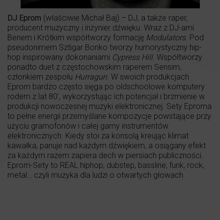
DJ Eprom
(właściwie Michał Baj) – DJ, a także raper,
producent muzyczny i inżynier dźwięku. Wraz z DJ-ami
Benem i Krótkim współtworzy formację
Modulators
. Pod
pseudonimem Sztigar Bonko tworzy humorystyczny hip-
hop inspirowany dokonaniami
Cypress Hill
. Współtworzy
ponadto duet z częstochowskim raperem Sensim,
członkiem zespołu
Hurragun
. W swoich produkcjach
Eprom bardzo często sięga po oldschoolowe komputery
rodem z lat 80′, wykorzystując ich potencjał i brzmienie w
produkcji nowoczesnej muzyki elektronicznej. Sety Eproma
to pełne energii przemyślane kompozycje powstające przy
użyciu gramofonów i całej gamy instrumentów
elektronicznych. Kiedy stoi za konsolą kreując klimat
kawałka, panuje nad każdym dźwiękiem, a osiągany efekt
za każdym razem zapiera dech w piersiach publiczności.
Eprom-Sety to REAL hiphop, dubstep, bassline, funk, rock,
metal… czyli muzyka dla ludzi o otwartych głowach.