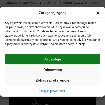
połączone, pierwszym i głównym źródłem jazzu był blues.
W koncertach pojawi się grono wybitnych instrumentalistów
Zarządzaj zgodą
zaliczanych do czołówki polskiego jazzu, m.in.
najwybitniejszy polski gitarzysta basowy Krzysztof
Aby zapewnić jak najlepsze wrażenia, korzystamy z technologii, takich
Ścierański, znakomity wibrafonista Bernard Maseli,
jak pliki cookie, do przechowywania i/lub uzyskiwania dostępu do
gitarzysta Marek Raduli, pianista Paweł Tomaszewski,
informacji o urządzeniu. Zgoda na te technologie pozwoli nam
saksofonista Piotr Baron i wielu innych wspaniałych
przetwarzać dane, takie jak zachowanie podczas przeglądania lub
muzyków.
unikalne identyfikatory na tej stronie. Brak wyrażenia zgody lub wycofanie
zgody może niekorzystnie wpłynąć na niektóre cechy i funkcje.
W ramach cyklu zapraszamy na niezwykły wspólny koncert
wybitnego wibrafonisty i rapera.
Akceptuję
Artyści zapraszają na premierową trasę nowego projektu
muzycznego pod nazwą Warp Travelers. Artyści, znani ze
Odmawiam
swobodnego poruszania się po szerokim spektrum
stylistycznym, zaprezentują w pełni autorski program.
Będzie on obejmował swym zasięgiem brzmienia zarówno
Zobacz preferencje
elektroniczne jak i akustyczne. Zapowiada się prawdziwie
muzyczno-kosmiczna podróż, zapraszamy.
Polityka prywatności