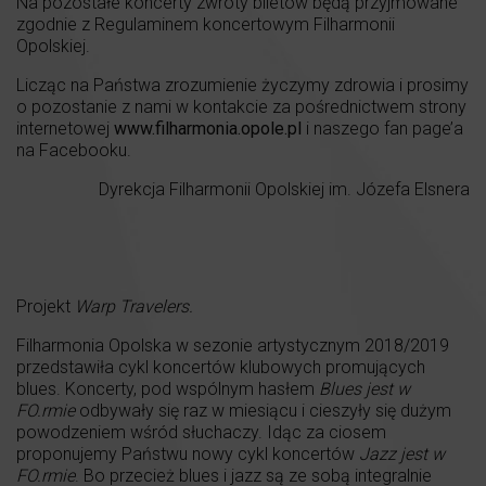
Na pozostałe koncerty zwroty biletów będą przyjmowane
zgodnie z Regulaminem koncertowym Filharmonii
Opolskiej.
Licząc na Państwa zrozumienie życzymy zdrowia i prosimy
o pozostanie z nami w kontakcie za pośrednictwem strony
internetowej
www.filharmonia.opole.pl
i naszego fan page’a
na Facebooku.
Dyrekcja Filharmonii Opolskiej im. Józefa Elsnera
Projekt
Warp Travelers.
Filharmonia Opolska w sezonie artystycznym 2018/2019
przedstawiła cykl koncertów klubowych promujących
blues. Koncerty, pod wspólnym hasłem
Blues jest w
FO.rmie
odbywały się raz w miesiącu i cieszyły się dużym
powodzeniem wśród słuchaczy. Idąc za ciosem
proponujemy Państwu nowy cykl koncertów
Jazz jest w
FO.rmie
. Bo przecież blues i jazz są ze sobą integralnie