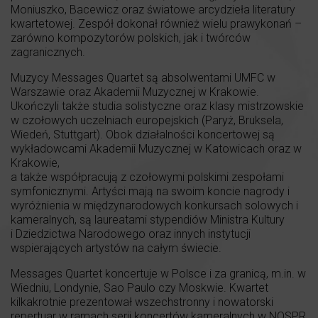
Moniuszko, Bacewicz oraz światowe arcydzieła literatury
kwartetowej. Zespół dokonał również wielu prawykonań –
zarówno kompozytorów polskich, jak i twórców
zagranicznych.
Muzycy Messages Quartet są absolwentami UMFC w
Warszawie oraz Akademii Muzycznej w Krakowie.
Ukończyli także studia solistyczne oraz klasy mistrzowskie
w czołowych uczelniach europejskich (Paryż, Bruksela,
Wiedeń, Stuttgart). Obok działalności koncertowej są
wykładowcami Akademii Muzycznej w Katowicach oraz w
Krakowie,
a także współpracują z czołowymi polskimi zespołami
symfonicznymi. Artyści mają na swoim koncie nagrody i
wyróżnienia w międzynarodowych konkursach solowych i
kameralnych, są laureatami stypendiów Ministra Kultury
i Dziedzictwa Narodowego oraz innych instytucji
wspierających artystów na całym świecie.
Messages Quartet koncertuje w Polsce i za granicą, m.in. w
Wiedniu, Londynie, Sao Paulo czy Moskwie. Kwartet
kilkakrotnie prezentował wszechstronny i nowatorski
repertuar w ramach serii koncertów kameralnych w NOSPR