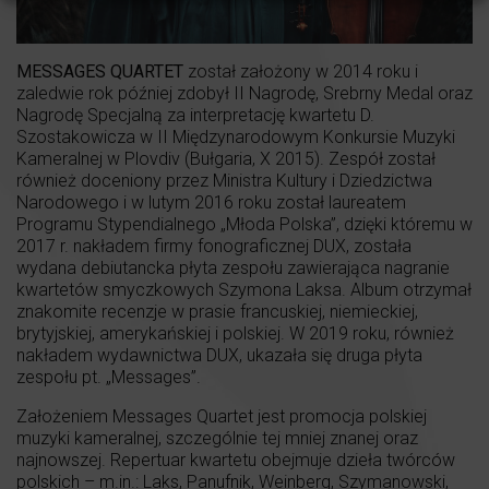
MESSAGES QUARTET
został założony w 2014 roku i
zaledwie rok później zdobył II Nagrodę, Srebrny Medal oraz
Nagrodę Specjalną za interpretację kwartetu D.
Szostakowicza w II Międzynarodowym Konkursie Muzyki
Kameralnej w Plovdiv (Bułgaria, X 2015). Zespół został
również doceniony przez Ministra Kultury i Dziedzictwa
Narodowego i w lutym 2016 roku został laureatem
Programu Stypendialnego „Młoda Polska”, dzięki któremu w
2017 r. nakładem firmy fonograficznej DUX, została
wydana debiutancka płyta zespołu zawierająca nagranie
kwartetów smyczkowych Szymona Laksa. Album otrzymał
znakomite recenzje w prasie francuskiej, niemieckiej,
brytyjskiej, amerykańskiej i polskiej. W 2019 roku, również
nakładem wydawnictwa DUX, ukazała się druga płyta
zespołu pt. „Messages”.
Założeniem Messages Quartet jest promocja polskiej
muzyki kameralnej, szczególnie tej mniej znanej oraz
najnowszej. Repertuar kwartetu obejmuje dzieła twórców
polskich – m.in.: Laks, Panufnik, Weinberg, Szymanowski,