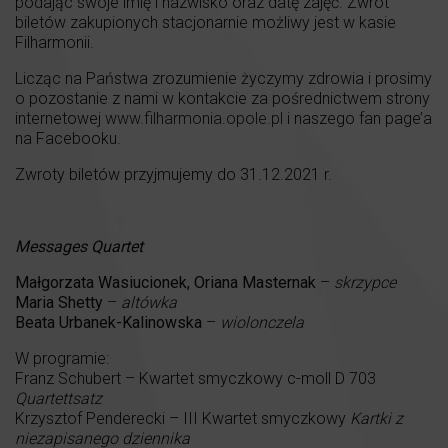
podając swoje imię i nazwisko oraz datę zajęć. Zwrot
biletów zakupionych stacjonarnie możliwy jest w kasie
Filharmonii.
Licząc na Państwa zrozumienie życzymy zdrowia i prosimy
o pozostanie z nami w kontakcie za pośrednictwem strony
internetowej
www.filharmonia.opole.pl
i naszego fan page’a
na Facebooku.
Zwroty biletów przyjmujemy do 31.12.2021 r.
Messages Quartet
Małgorzata Wasiucionek, Oriana Masternak
–
skrzypce
Maria Shetty
–
altówka
Beata Urbanek-Kalinowska
–
wiolonczela
W programie:
Franz Schubert – Kwartet smyczkowy c-moll D 703
Quartettsatz
Krzysztof Penderecki – III Kwartet smyczkowy
Kartki z
niezapisanego dziennika