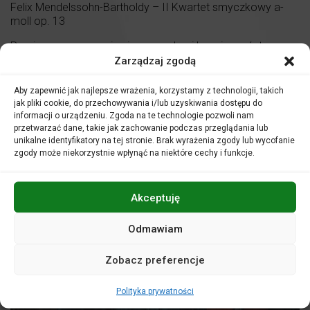
Felix Mendelssohn-Bartholdy – II Kwartet smyczkowy a-
moll op. 13
Prosimy o zapoznanie się z zasadami bezpieczeństwa
obowiązującymi podczas koncertu, zgodnie z zalecaniami
Zarządzaj zgodą
Ministerstwa Kultury i Dziedzictwa Narodowego,
dostępnymi w Regulaminie Bezpieczeństwa na stronie
Aby zapewnić jak najlepsze wrażenia, korzystamy z technologii, takich
internetowej
www.filharmonia.opole.pl/regulaminy
.
jak pliki cookie, do przechowywania i/lub uzyskiwania dostępu do
informacji o urządzeniu. Zgoda na te technologie pozwoli nam
przetwarzać dane, takie jak zachowanie podczas przeglądania lub
unikalne identyfikatory na tej stronie. Brak wyrażenia zgody lub wycofanie
zgody może niekorzystnie wpłynąć na niektóre cechy i funkcje.
Akceptuję
Odmawiam
Zobacz preferencje
Polityka prywatności