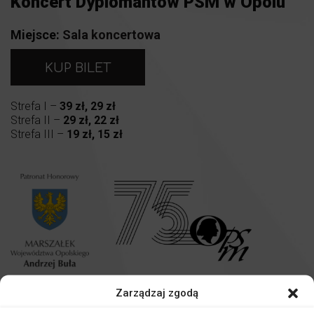
Koncert Dyplomantów PSM w Opolu
Miejsce:
Sala koncertowa
KUP BILET
Strefa I –
39 zł, 29 zł
Strefa II –
29 zł, 22 zł
Strefa III –
19 zł, 15 zł
Dagmara Grochalska
– perkusja
Zarządzaj zgodą
Gabriela Hanisz
– saksofon