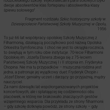
rodzicielskiego szkoły. Wykonawcami partii solowych było
dwoje absolwentów klas fortepianu i absolwentka klasy
śpiewu solowego”.
Fragment rozdziału
Szkic historyczny szkoły
w:
Dziesięciolecie Państwowej Szkoły Muzycznej w Opolu
,
1956
To już 66 lat współpracy opolskiej Szkoły Muzycznej z
Filharmonią, działającą początkowo pod nazwą Opolska
Orkiestra Symfoniczna. I choć nie jest to okrągła rocznica,
to świętują w tym roku obie instytucje. 70-lecie Filharmonii
Opolskiej im. Józefa Elsnera zbiega się z 75-leciem
Państwowej Szkoły Muzycznej I i II stopnia im. Fryderyka
Chopina. Nie ma tu przypadków – muzyczna rodzina jest
jedna, a patronuje jej wyjątkowy duet: Fryderyk Chopin i
Józef Elsner, genialny uczeń i darzący go przyjaźnią, mądry
nauczyciel.
Za nami dziesiątki lat współorganizowanych projektów
koncertowych, ale i splatającej się codzienności obu
placówek, w której nie brakowało znaczących gestów
wzajemnego wsparcia. Dla przykładu ze strony filharmonii
– gdy szkołę dotknęła powódź, ze strony szkoły – gdy