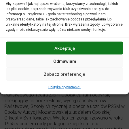
Stanisław Ignac
– trąbka
Aby zapewnić jak najlepsze wrażenia, korzystamy z technologii, takich
Szymon Klimański
– puzon
jak pliki cookie, do przechowywania i/lub uzyskiwania dostępu do
Robert Kuchnia
– trąbka
informacji o urządzeniu. Zgoda na te technologie pozwoli nam
Jakub Łabędzki
– śpiew
przetwarzać dane, takie jak zachowanie podczas przeglądania lub
Michał Maleska
– waltornia
unikalne identyfikatory na tej stronie. Brak wyrażenia zgody lub wycofanie
Sebastian Nawrocki
– fortepian
zgody może niekorzystnie wpłynąć na niektóre cechy i funkcje.
Miriam Powrósło
– skrzypce
Julian Szcześniak
– wiolonczela
Hanna Szostak
– śpiew
Akceptuję
Julia Włodarczyk
– perkusja
Odmawiam
Orkiestra Filharmonii Opolskiej
Miłosz Kula
– dyrygent
Zobacz preferencje
Polityka prywatności
„Doroczne popisy zewnętrzne urządza szkoła w Sali
Państwowego Teatru Ziemi Opolskiej. Tam odbył się
zasługujący na podkreślenie, występ absolwentów
Państwowej Szkoły Muzycznej, a obecnie uczniów PŚSM w
Opolu, w Audycji Mozartowskiej z udziałem Opolskiej
Orkiestry Symfonicznej. Występ ten zorganizowano w roku
1955 staraniem rady pedagogicznej i komitetu