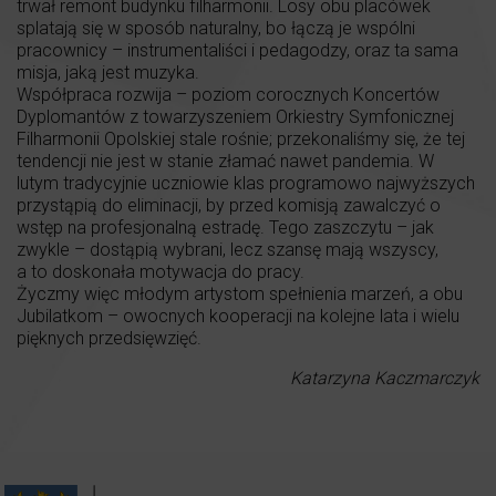
trwał remont budynku filharmonii. Losy obu placówek
splatają się w sposób naturalny, bo łączą je wspólni
pracownicy – instrumentaliści i pedagodzy, oraz ta sama
misja, jaką jest muzyka.
Współpraca rozwija – poziom corocznych Koncertów
Dyplomantów z towarzyszeniem Orkiestry Symfonicznej
Filharmonii Opolskiej stale rośnie; przekonaliśmy się, że tej
tendencji nie jest w stanie złamać nawet pandemia. W
lutym tradycyjnie uczniowie klas programowo najwyższych
przystąpią do eliminacji, by przed komisją zawalczyć o
wstęp na profesjonalną estradę. Tego zaszczytu – jak
zwykle – dostąpią wybrani, lecz szansę mają wszyscy,
a to doskonała motywacja do pracy.
Życzmy więc młodym artystom spełnienia marzeń, a obu
Jubilatkom – owocnych kooperacji na kolejne lata i wielu
pięknych przedsięwzięć.
Katarzyna Kaczmarczyk