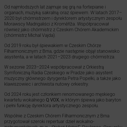
Od najmłodszych lat zajmuje się grą na fortepianie i
organach, muzyką sakralną oraz śpiewem. W latach 2017–
2020 był chórmistrzem i dyrektorem artystycznym zespołu
Morawscy Madrigaliści z Kroměříža. Współpracował
również jako chórmistrz z Czeskim Chórem Akademickim
(chórmistrz Michal Vajda).
Od 2019 roku był śpiewakiem w Czeskim Chórze
Filharmonicznym z Brna, gdzie następnie objął stanowisko
asystenta, a w latach 2021–2023 drugiego chórmistrza.
W sezonie 2023–2024 współpracował z Orkiestrą
Symfoniczną Radia Czeskiego w Pradze jako asystent
muzyczny głównego dyrygenta Petra Popelki, a także jako
klawiszowiec i archiwista nutowy orkiestry.
Od 2024 roku jest członkiem renomowanego męskiego
kwartetu wokalnego
Q VOX
, w którym śpiewa jako baryton
i pełni funkcję dyrektora artystycznego zespołu.
Wspólnie z Czeskim Chórem Filharmonicznym z Brna
przygotował szeroki repertuar dzieł wokalno-