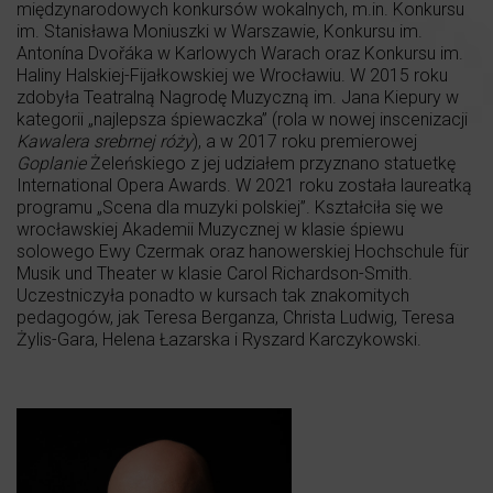
międzynarodowych konkursów wokalnych, m.in. Konkursu
im. Stanisława Moniuszki w Warszawie, Konkursu im.
Antonína Dvořáka w Karlowych Warach oraz Konkursu im.
Haliny Halskiej-Fijałkowskiej we Wrocławiu. W 2015 roku
zdobyła Teatralną Nagrodę Muzyczną im. Jana Kiepury w
kategorii „najlepsza śpiewaczka” (rola w nowej inscenizacji
Kawalera srebrnej róży
), a w 2017 roku premierowej
Goplanie
Żeleńskiego z jej udziałem przyznano statuetkę
International Opera Awards. W 2021 roku została laureatką
programu „Scena dla muzyki polskiej”. Kształciła się we
wrocławskiej Akademii Muzycznej w klasie śpiewu
solowego Ewy Czermak oraz hanowerskiej Hochschule für
Musik und Theater w klasie Carol Richardson-Smith.
Uczestniczyła ponadto w kursach tak znakomitych
pedagogów, jak Teresa Berganza, Christa Ludwig, Teresa
Żylis-Gara, Helena Łazarska i Ryszard Karczykowski.