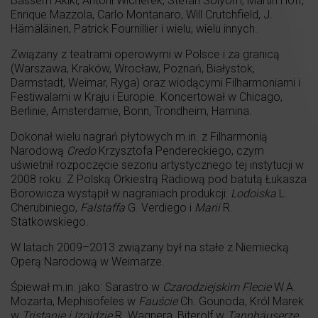
Bassem Akiki, Antoni Wicherek, Stefan Solyom, Martin Hoff,
Enrique Mazzola, Carlo Montanaro, Will Crutchfield, J.
Hämäläinen, Patrick Fournillier i wielu, wielu innych.
Związany z teatrami operowymi w Polsce i za granicą
(Warszawa, Kraków, Wrocław, Poznań, Białystok,
Darmstadt, Weimar, Ryga) oraz wiodącymi Filharmoniami i
Festiwalami w Kraju i Europie. Koncertował w Chicago,
Berlinie, Amsterdamie, Bonn, Trondheim, Hamina.
Dokonał wielu nagrań płytowych m.in. z Filharmonią
Narodową
Credo
Krzysztofa Pendereckiego, czym
uświetnił rozpoczęcie sezonu artystycznego tej instytucji w
2008 roku. Z Polską Orkiestrą Radiową pod batutą Łukasza
Borowicza wystąpił w nagraniach produkcji:
Lodoiska
L.
Cherubiniego,
Falstaffa
G. Verdiego i
Marii
R.
Statkowskiego.
W latach 2009–2013 związany był na stałe z Niemiecką
Operą Narodową w Weimarze.
Śpiewał m.in. jako: Sarastro w
Czarodziejskim Flecie
W.A.
Mozarta, Mephisofeles w
Fauście
Ch. Gounoda, Król Marek
w
Tristanie i Izoldzie
R. Wagnera, Biterolf w
Tannhäuserze