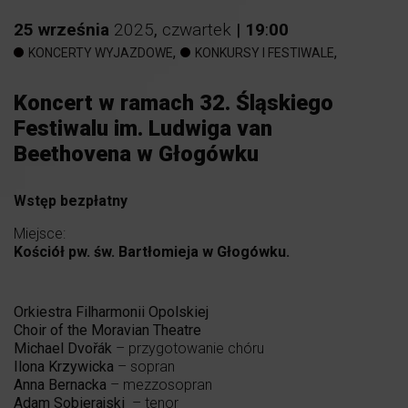
25
września
2025
,
czwartek
|
19
:
00
,
,
KONCERTY WYJAZDOWE
KONKURSY I FESTIWALE
Koncert w ramach 32. Śląskiego
Festiwalu im. Ludwiga van
Beethovena w Głogówku
Wstęp bezpłatny
Miejsce:
Kościół pw. św. Bartłomieja w Głogówku.
Orkiestra Filharmonii Opolskiej
Choir of the Moravian Theatre
Michael Dvořák
– przygotowanie chóru
Ilona Krzywicka
– sopran
Anna Bernacka
– mezzosopran
Adam Sobierajski
– tenor