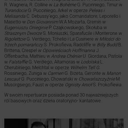
R. Wagnera, R. Colline w
La Bohème
G. Pucinniego, Timur w
Turandocie
G. Pucciniego, Arkel w operze
Peleas i
Melisanda
C. Debussy’ego, jako Comandatore, Leporello i
Masetto w
Don Giovannim
W.A Mozarta, Gremin w
Eugeniuszu Onieginie
P. Czajkowskiego, Skołuba w
Strasznym Dworze
S. Moniuszki, Sparafucile i Monterone w
Rigolettcie
G. Verdiego, Tchelio i La Cusiniere w
Miłości do
trzech pomarańczy
S. Prokofieva, Radcliffe w
Billy Budd
B.
Brittena, Crespel w
Opowieściach Hoffmanna
J.
Offenbacha, Mathieu w
Andrea Chénier
U. Giordana, Pistola
w
Falstaffie
G. Verdiego, Altamoras w
Lodoïska
L.
Cherubiniego, Melchtal w operze
Wilhelm Tell G.
Rossiniego, Zuniga w
Carmen
G. Bizeta, Geronte w
Manon
Lescaut
G. Pucciniego, Chowański w
Chowańszczyźnie
M.
Musorgsiego, Faust w operze
Ognisty Anioł
S. Prokofiewa.
W swoim repertuarze posiada ponad 30 najważniejszych
ról basowych oraz dzieła oratoryjno- kantatowe.