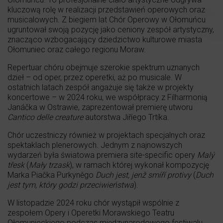
kluczową rolę w realizacji przedstawień operowych oraz
musicalowych. Z biegiem lat Chór Operowy w Ołomuńcu
ugruntował swoją pozycję jako ceniony zespół artystyczny,
znacząco wzbogacający dziedzictwo kulturowe miasta
Ołomuniec oraz całego regionu Moraw.
Repertuar chóru obejmuje szerokie spektrum uznanych
dzieł – od oper, przez operetki, aż po musicale. W
ostatnich latach zespół angażuje się także w projekty
koncertowe – w 2024 roku, we współpracy z Filharmonią
Janáčka w Ostrawie, zaprezentował premierę utworu
Cantico delle creature
autorstwa Jiříego Trtíka.
Chór uczestniczy również w projektach specjalnych oraz
spektaklach plenerowych. Jednym z najnowszych
wydarzeń była światowa premiera site-specific opery
Malý
třesk
(
Mały trzask
), w ramach której wykonał kompozycję
Marka Piačka Purkyněgo
Duch jest, jenž smíří protivy
(
Duch
jest tym, który godzi przeciwieństwa
).
W listopadzie 2024 roku chór wystąpił wspólnie z
zespołem Opery i Operetki Morawskiego Teatru
Ołomunieckiego podczas międzynarodowego festiwalu