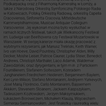
Podkarpacką oraz z Filharmonią Kameralną w Łomży, a
także z Narodową Orkiestrą Symfoniczną Polskiego Radia
w Katowicach, Polską Orkiestrą Radiową, orkiestrą Capella
Cracoviensis, Sinfonietta Cracovia, Mitteldeutsche
Kammerphilharmonie, Musicae Antiquae Collegium
Varsoviense. Jej wykonań można było wysłuchać w
ramach licznych festiwali, takich jak Wielkanocny Festiwal
im. Ludwiga van Beethovena czy Festiwal Mozartowski w
Warszawie. W swojej karierze miała okazję pracować z
wybitnymi reżyserami, jak Mariusz Treliński, Keith Warner,
Ivo van Hoeve, David Pountney, Christopher Alden, Willy
Decker, Moshe Leiser, Patrice Caurier, Lydia Steier, Benedict
Andrews, Christoph Marthaler, Laco Adamik, Waldemar
Zawodziński, oraz dyrygentami, w tym m.in. z Partickiem
Fournillierem, Stefanem Solteszem, Konradem
Junghanelem Friedrichem Heiderem, Benjaminem Baylem,
Keri Lynn-Wilson, Stefano Montanarim, Andriyem Yurkevych,
José Marią Florêncio, Carlo Montanarim, Bassemem
Akkikim, Stevenem Sloanem, Jackiem Kaspszykiem,
Tadeuszem Kozłowskim, Jerzym Maksymiukiem,
Łukaszem Borowiczem, Michałem Klauzą, Wojciechem
Semerau-Siemianowskim. Jest finalistką i laureatką wielu