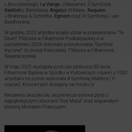
L.Boccheriniego,
La Vierge
J.Massenet, 3 Symfonia
Kaddish
L.Bernsteina,
Angelus
W.Kilara ,
Requiem
J.Brahmsa, A.Schnittke,
Egmont
oraz IX Symfonię L.van
Beethovena.
W grudniu 2023 artystka wzięła udział w prawykonaniu “Te
Deum” P.Mossa w Filharmonii Podkarpackiej a w
październiku 2024 dokonała prawykonania “Symfoni
lirycznej” do poezji francuskiej P.Mossa w Filharmonii
Świętokrzyskiej.
W maju 2025 wystąpiła podczas jubileuszu 80 lecia
Filharmonii Śląskiej w Spodku w Katowicach i razem z 1000
artystami na scenie wykonała 8 Symfonię Mahlera ( II
sopran). Koncert jest dostępny na
medici.tv
Niedawno ukazała się Jej pierwsza solowa płyta z
najpiękniejszymi utworami “Ave Maria” oraz wspaniałym
pianistą Michałem Francuzem.