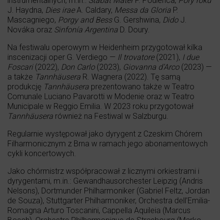
instrumentalnych, m.in.:
Stabat Mater
F. Poulenca,
Pory roku
J. Haydna,
Dies irae
A. Caldary,
Messa da Gloria
P.
Mascagniego,
Porgy and Bess
G. Gershwina,
Dido
J.
Nováka oraz
Sinfonía Argentina
D. Doury.
Na festiwalu operowym w Heidenheim przygotował kilka
inscenizacji oper G. Verdiego —
Il trovatore
(2021),
I due
Foscari
(2022),
Don Carlo
(2023),
Giovanna d’Arco
(2023) —
a także
Tannhäusera
R. Wagnera (2022). Tę samą
produkcję
Tannhäusera
prezentowano także w Teatro
Comunale Luciano Pavarotti w Modenie oraz w Teatro
Municipale w Reggio Emilia. W 2023 roku przygotował
Tannhäusera
również na Festiwal w Salzburgu.
Regularnie występował jako dyrygent z Czeskim Chórem
Filharmonicznym z Brna w ramach jego abonamentowych
cykli koncertowych.
Jako chórmistrz współpracował z licznymi orkiestrami i
dyrygentami, m.in.: Gewandhausorchester Leipzig (Andris
Nelsons), Dortmunder Philharmoniker (Gabriel Feltz, Jordan
de Souza), Stuttgarter Philharmoniker, Orchestra dell’Emilia-
Romagna Arturo Toscanini, Cappella Aquileia (Marcus