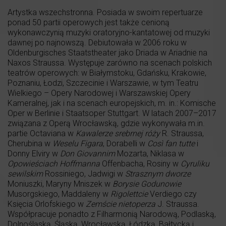
Artystka wszechstronna. Posiada w swoim repertuarze
ponad 50 partii operowych jest także cenioną
wykonawczynią muzyki oratoryjno-kantatowej od muzyki
dawnej po najnowszą. Debiutowała w 2006 roku w
Oldenburgisches Staatstheater jako Driada w Ariadnie na
Naxos Straussa. Występuje zarówno na scenach polskich
teatrów operowych: w Białymstoku, Gdańsku, Krakowie,
Poznaniu, Łodzi, Szczecinie i Warszawie, w tym Teatru
Wielkiego – Opery Narodowej i Warszawskiej Opery
Kameralnej, jak i na scenach europejskich, m. in.: Komische
Oper w Berlinie i Staatsoper Stuttgart. W latach 2007–2017
związana z Operą Wrocławską, gdzie wykonywała m.in.
partie Octaviana w
Kawalerze srebrnej róży
R. Straussa,
Cherubina w
Weselu Figara
, Dorabelli w
Così fan tutte
i
Donny Elviry w
Don Giovannim
Mozarta, Niklasa w
Opowieściach Hoffmanna
Offenbacha, Rosiny w
Cyruliku
sewilskim
Rossiniego, Jadwigi w
Strasznym dworze
Moniuszki, Maryny Mniszek w
Borysie Godunowie
Musorgskiego, Maddaleny w
Rigolettcie
Verdiego czy
Księcia Orlofskiego w
Zemście nietoperza
J. Straussa.
Współpracuje ponadto z Filharmonią Narodową, Podlaską,
Dolnośląską, Śląską, Wrocławską, Łódzką, Bałtycką i