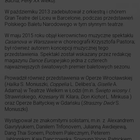
Bacha, Perły XX wieku
).
W październiku 2013 zadebiutował z orkiestrą i chórem
Gran Teatre del Liceu w Barcelonie, podczas przedstawień
Polskiego Baletu Narodowego w tym słynnym teatrze.
W maju 2015 roku objął kierownictwo muzyczne spektaklu
Casanova w Warszawie
w choreografii Krzysztofa Pastora;
był również autorem koncepcji muzycznej tego
przedstawienia. Spektakl został wskazany przez redakcję
magazynu
Dance Europe
jako jedna z czterech
najważniejszych światowych premier baletowych sezonu.
Prowadził również przedstawienia w Operze Wrocławskiej
(
Halka
S. Moniuszki
, Coppelia
L. Delibes’a,
Giselle
A.
Adama) w Teatrze Wielkim w Łodzi (m.in. Ś
więto wiosny I.
Strawińskiego
, Krzesany
W. Kilara
, Don Kichot
L. Minkusa )
oraz Operze Bałtyckiej w Gdańsku (
Straszny Dwór
S.
Moniuszki).
Występował ze znakomitymi solistami, m.in. z Alexandrem
Gavrylyukiem, Daniilem Trifonovem, Julianną Awdiejewą,
Dang Thai Sonem, Piotrem Palecznym, Peterem
Jablonskim, Kają Danczowską, Soyoung Yoon, Patrickiem