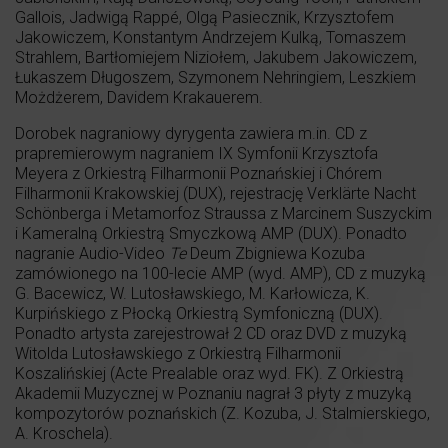
Gallois, Jadwigą Rappé, Olgą Pasiecznik, Krzysztofem
Jakowiczem, Konstantym Andrzejem Kulką, Tomaszem
Strahlem, Bartłomiejem Niziołem, Jakubem Jakowiczem,
Łukaszem Długoszem, Szymonem Nehringiem, Leszkiem
Możdżerem, Davidem Krakauerem.
Dorobek nagraniowy dyrygenta zawiera m.in. CD z
prapremierowym nagraniem IX Symfonii Krzysztofa
Meyera z Orkiestrą Filharmonii Poznańskiej i Chórem
Filharmonii Krakowskiej (DUX), rejestrację Verklärte Nacht
Schönberga i Metamorfoz Straussa z Marcinem Suszyckim
i Kameralną Orkiestrą Smyczkową AMP (DUX). Ponadto
nagranie Audio-Video
Te
Deum Zbigniewa Kozuba
zamówionego na 100-lecie AMP (wyd. AMP), CD z muzyką
G. Bacewicz, W. Lutosławskiego, M. Karłowicza, K.
Kurpińskiego z Płocką Orkiestrą Symfoniczną (DUX).
Ponadto artysta zarejestrował 2 CD oraz DVD z muzyką
Witolda Lutosławskiego z Orkiestrą Filharmonii
Koszalińskiej (Acte Prealable oraz wyd. FK). Z Orkiestrą
Akademii Muzycznej w Poznaniu nagrał 3 płyty z muzyką
kompozytorów poznańskich (Z. Kozuba, J. Stalmierskiego,
A. Kroschela).