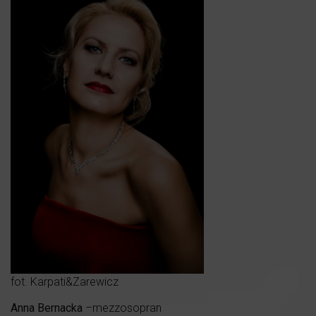
fot. Karpati&Zarewicz
Anna Bernacka
–mezzosopran