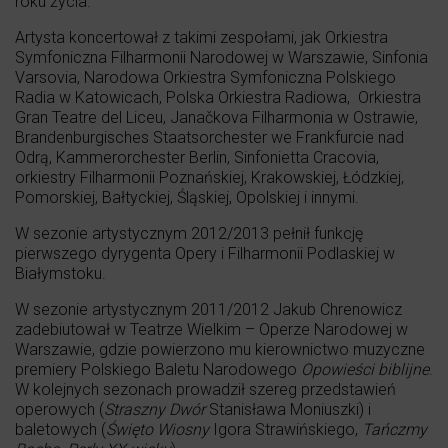
roku życia.
Artysta koncertował z takimi zespołami, jak Orkiestra
Symfoniczna Filharmonii Narodowej w Warszawie, Sinfonia
Varsovia, Narodowa Orkiestra Symfoniczna Polskiego
Radia w Katowicach, Polska Orkiestra Radiowa, Orkiestra
Gran Teatre del Liceu, Janačkova Filharmonia w Ostrawie,
Brandenburgisches Staatsorchester we Frankfurcie nad
Odrą, Kammerorchester Berlin, Sinfonietta Cracovia,
orkiestry Filharmonii Poznańskiej, Krakowskiej, Łódzkiej,
Pomorskiej, Bałtyckiej, Śląskiej, Opolskiej i innymi.
W sezonie artystycznym 2012/2013 pełnił funkcję
pierwszego dyrygenta Opery i Filharmonii Podlaskiej w
Białymstoku.
W sezonie artystycznym 2011/2012 Jakub Chrenowicz
zadebiutował w Teatrze Wielkim – Operze Narodowej w
Warszawie, gdzie powierzono mu kierownictwo muzyczne
premiery Polskiego Baletu Narodowego
Opowieści biblijne
.
W kolejnych sezonach prowadził szereg przedstawień
operowych (
Straszny Dwór
Stanisława Moniuszki) i
baletowych (
Święto Wiosny
Igora Strawińskiego,
Tańczmy