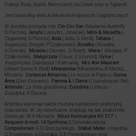
Francji, Rosji, Austrii, Niemczech, na Litwie oraz w Tajlandii.
Jest laureatką wielu konkursów krajowych i zagranicznych.
W dorobku posiada role:
Cio-Cio-San
(
Madama Butterfly
G.Puccini),
Jenufa
(
Jenufa
L.Janáček),
Mimi & Musetta
(
Cyganeria,
G.Puccini),
Aida
( Aida, G.Verdi),
Tatiana
(
Eugeniusz Oniegin,
P.Czajkowski),
Rusałka
(
Rusałka,
A.Dvorak),
Micaela
(
Carmen,
G Bizet),
Maria
(
Mazepa, P.
Czajkowski),
Małgorzata
(
Faust, C.
Gounod),
Sylva
(
Księżniczka Czardasza
I.Kalmana),
Mrs Ann Maurrant
(
Street Scene
, K.Weill)
Mirandolina
(Mirandolina, B.Martiů) ,
Mozarta :
Contessa Almaviva
( Le nozze di Figaro),
Donna
Anna
(
Don Giovanni),
Pamina & I Dama
(
Czarodziejski flet) ,
Arminda
(
La finta giardiniera
),
Eurydyka
(
Orfeusz i
Eurydyka, K.
Glucka)
Artystka wykonuje także muzykę kantatowo-oratoryjną
oraz pieśni. W Jej repertuarze znajdują się tak znakomite
dzieła jak: W.A.Mozarta :
Msza Koronacyjna KV 317
i
Requiem d-moll
,
14 Symfonia
D.Szostakowicza,
Completorium
G.G.Gorczyckiego ,
Stabat Mater
J.Haydna,
G.Rossiniego, A.Dvoraka, G.B.Pergolesiego oraz