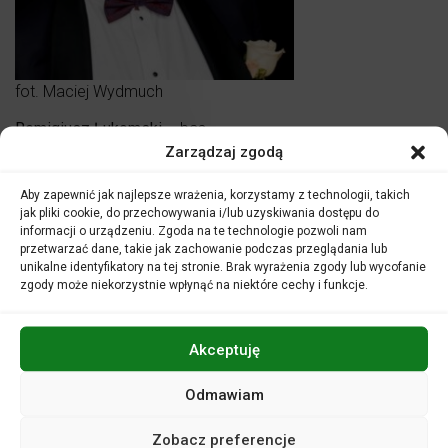
fot. Maciej Wydmuch
Remigiusz Łukomski
– bas
Zarządzaj zgodą
Absolwent Wydziału Wokalnego Akademii Muzycznej im.
Fryderyka Chopina w Warszawie w klasie prof.
Aby zapewnić jak najlepsze wrażenia, korzystamy z technologii, takich
Włodzimierza Zalewskiego. Zdobywca nagród i wyróżnień
jak pliki cookie, do przechowywania i/lub uzyskiwania dostępu do
m.in. w Konkursie Wokalnym w Dusznikach-Zdroju (2002), w
informacji o urządzeniu. Zgoda na te technologie pozwoli nam
X Międzynarodowym Konkursie Sztuki Wokalnej im. Ady
przetwarzać dane, takie jak zachowanie podczas przeglądania lub
Sari w Nowym Sączu (2003), w finale Międzynarodowego
unikalne identyfikatory na tej stronie. Brak wyrażenia zgody lub wycofanie
Konkursu Wokalnego Hariclea Darclée w Rumunii (2003)
zgody może niekorzystnie wpłynąć na niektóre cechy i funkcje.
oraz nagrody specjalnej dla najlepszego polskiego
wykonawcy podczas V Międzynarodowego Konkursu
Wokalnego im. Stanisława Moniuszki w Warszawie (2004).
Akceptuję
Jeszcze jako student zadebiutował z wielkim
Odmawiam
powodzeniem na deskach Teatru Wielkiego Opery
Narodowej rolą Gremina w operze
Eugeniusz Oniegin
P.
Zobacz preferencje
Czajkowskiego w reżyserii Macieja Prusa pod batutą