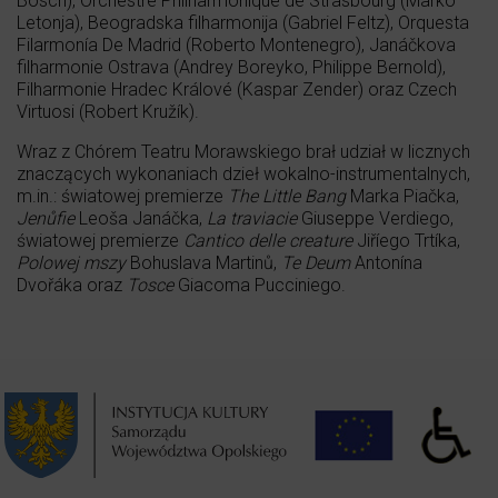
Bosch), Orchestre Philharmonique de Strasbourg (Marko
Letonja), Beogradska filharmonija (Gabriel Feltz), Orquesta
Filarmonía De Madrid (Roberto Montenegro), Janáčkova
filharmonie Ostrava (Andrey Boreyko, Philippe Bernold),
Filharmonie Hradec Králové (Kaspar Zender) oraz Czech
Virtuosi (Robert Kružík).
Wraz z Chórem Teatru Morawskiego brał udział w licznych
znaczących wykonaniach dzieł wokalno-instrumentalnych,
m.in.: światowej premierze
The Little Bang
Marka Piačka,
Jenůfie
Leoša Janáčka,
La traviacie
Giuseppe Verdiego,
światowej premierze
Cantico delle creature
Jiříego Trtíka,
Polowej mszy
Bohuslava Martinů,
Te Deum
Antonína
Dvořáka oraz
Tosce
Giacoma Pucciniego.