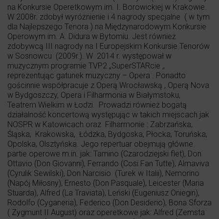
na Konkursie Operetkowym im. I. Borowickiej w Krakowie.
W 2008r. zdobył wyróżnienie i 4 nagrody specjalne ( w tym
dla Najlepszego Tenora ) na Międzynarodowym Konkursie
Operowym im. A. Didura w Bytomiu. Jest również
zdobywcą III nagrody na I Europejskim Konkursie Tenorów
w Sosnowcu (2009r.). W 2014 r. występował w
muzycznym programie TVP2 „SuperSTARcie „
reprezentując gatunek muzyczny – Opera . Ponadto
gościnnie współpracuje z Operą Wrocławską , Operą Nova
w Bydgoszczy, Opera i Filharmonia w Białymstoku,
Teatrem Wielkim w Łodzi. Prowadzi również bogatą
działalność koncertową występując w takich miejscach jak
NOSPR w Katowicach oraz Filharmonie : Zabrzańska,
Śląska, Krakowska, Łódzka, Bydgoska, Płocka, Toruńska,
Opolska, Olsztyńska. Jego repertuar obejmują główne
partie operowe m.in. jak: Tamino (Czarodziejski flet), Don
Ottavio (Don Giovanni), Ferrando (Cosi Fan Tutte), Almaviva
(Cyrulik Sewilski), Don Narcisio (Turek w Italii), Nemorino
(Napój Miłosny), Ernesto (Don Pasquale), Leicester (Maria
Stuarda), Alfred (La Traviata), Leński (Eugeniusz Oniegin),
Rodolfo (Cyganeria), Federico (Don Desiderio), Bona Sforza
( Zygmunt II August) oraz operetkowe jak: Alfred (Zemsta