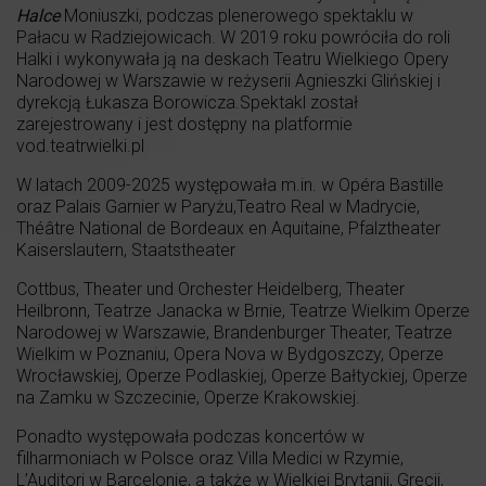
Halce
Moniuszki, podczas plenerowego spektaklu w
Pałacu w Radziejowicach. W 2019 roku powróciła do roli
Halki i wykonywała ją na deskach Teatru Wielkiego Opery
Narodowej w Warszawie w reżyserii Agnieszki Glińskiej i
dyrekcją Łukasza Borowicza.Spektakl został
zarejestrowany i jest dostępny na platformie
vod.teatrwielki.pl
W latach 2009-2025 występowała m.in. w Opéra Bastille
oraz Palais Garnier w Paryżu,Teatro Real w Madrycie,
Théâtre National de Bordeaux en Aquitaine, Pfalztheater
Kaiserslautern, Staatstheater
Cottbus, Theater und Orchester Heidelberg, Theater
Heilbronn, Teatrze Janacka w Brnie, Teatrze Wielkim Operze
Narodowej w Warszawie, Brandenburger Theater, Teatrze
Wielkim w Poznaniu, Opera Nova w Bydgoszczy, Operze
Wrocławskiej, Operze Podlaskiej, Operze Bałtyckiej, Operze
na Zamku w Szczecinie, Operze Krakowskiej.
Ponadto występowała podczas koncertów w
filharmoniach w Polsce oraz Villa Medici w Rzymie,
L’Auditori w Barcelonie, a także w Wielkiej Brytanii, Grecji,