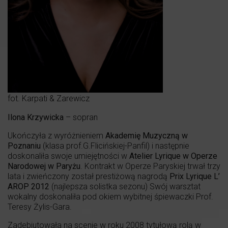
fot. Karpati & Zarewicz
Ilona Krzywicka
– sopran
Ukończyła z wyróżnieniem
Akademię Muzyczną w
Poznaniu
(klasa prof.G.Flicińskiej-Panfil) i następnie
doskonaliła swoje umiejętności w
Atelier Lyrique
w Operze
Narodowej w
Paryżu
. Kontrakt w Operze Paryskiej trwał trzy
lata i zwieńczony został prestiżową nagrodą
Prix Lyrique
L’
AROP 2012
(najlepsza solistka sezonu) Swój warsztat
wokalny doskonaliła pod okiem wybitnej śpiewaczki Prof.
Teresy Żylis-Gara.
Zadebiutowała na scenie w roku 2008 tytułową rolą w