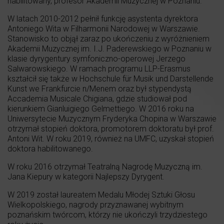
habilitowany, profesor Akademii Muzycznej w Poznaniu.
W latach 2010-2012 pełnił funkcję asystenta dyrektora
Antoniego Wita w Filharmonii Narodowej w Warszawie.
Stanowisko to objął zaraz po ukończeniu z wyróżnieniem
Akademii Muzycznej im. I.J. Paderewskiego w Poznaniu w
klasie dyrygentury symfoniczno-operowej Jerzego
Salwarowskiego. W ramach programu LLP-Erasmus
kształcił się także w Hochschule für Musik und Darstellende
Kunst we Frankfurcie n/Menem oraz był stypendystą
Accademia Musicale Chigiana, gdzie studiował pod
kierunkiem Gianluigiego Gelmettiego. W 2016 roku na
Uniwersytecie Muzycznym Fryderyka Chopina w Warszawie
otrzymał stopień doktora, promotorem doktoratu był prof.
Antoni Wit. W roku 2019, również na UMFC, uzyskał stopień
doktora habilitowanego.
W roku 2016 otrzymał Teatralną Nagrodę Muzyczną im.
Jana Kiepury w kategorii Najlepszy Dyrygent.
W 2019 został laureatem Medalu Młodej Sztuki Głosu
Wielkopolskiego, nagrody przyznawanej wybitnym
poznańskim twórcom, którzy nie ukończyli trzydziestego