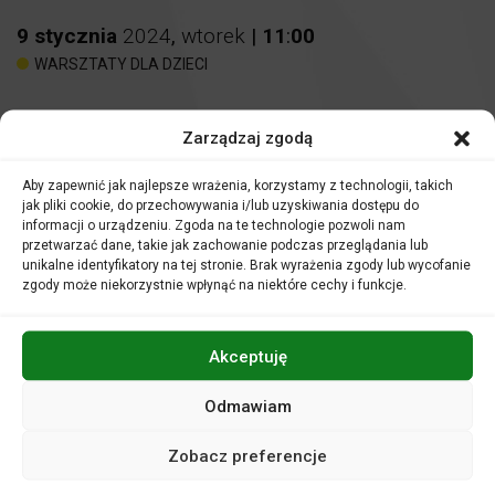
9
stycznia
2024
,
wtorek
|
11
:
00
WARSZTATY DLA DZIECI
Spotkania muzyczne
Zarządzaj zgodą
W FILHARMONII
Aby zapewnić jak najlepsze wrażenia, korzystamy z technologii, takich
Miejsce:
Sala kameralna
jak pliki cookie, do przechowywania i/lub uzyskiwania dostępu do
informacji o urządzeniu. Zgoda na te technologie pozwoli nam
przetwarzać dane, takie jak zachowanie podczas przeglądania lub
Bilety:
15 zł
unikalne identyfikatory na tej stronie. Brak wyrażenia zgody lub wycofanie
Nauczyciele i opiekunowie grup uczestniczą w zajęciach
zgody może niekorzystnie wpłynąć na niektóre cechy i funkcje.
nieodpłatnie.
Akceptuję
Odmawiam
Filharmonia to wyjątkowa instytucja. Gdzie ucho przyłożysz
tam gra. A co dokładnie?
Zobacz preferencje
Zapraszamy na lekcję lub audycję muzyczną w Sali
kameralnej Filharmonii Opolskiej. Zajęcia urozmaicone