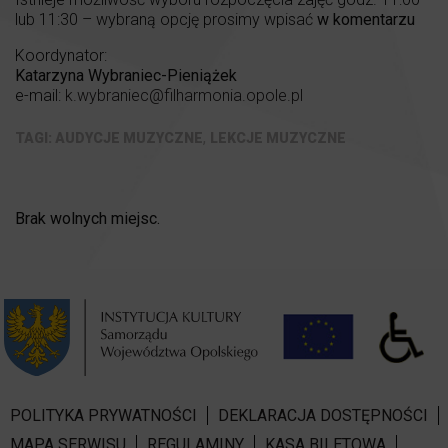
lub 11:30 – wybraną opcję prosimy wpisać
w komentarzu
Koordynator:
Katarzyna Wybraniec-Pieniążek
e-mail:
k.wybraniec@filharmonia.opole.pl
,
AUDYCJE MUZYCZNE
LEKCJE MUZYCZNE
Brak wolnych miejsc.
POLITYKA PRYWATNOŚCI
DEKLARACJA DOSTĘPNOŚCI
MAPA SERWISU
REGULAMINY
KASA BILETOWA