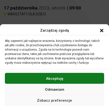
17
października
2023
,
wtorek
|
09
:
00
WARSZTATY DLA DZIECI
Spotkania muzyczne
Zarządzaj zgodą
W FILHARMONII
Aby zapewnić jak najlepsze wrażenia, korzystamy z technologii, takich
Miejsce:
Sala kameralna
jak pliki cookie, do przechowywania i/lub uzyskiwania dostępu do
informacji o urządzeniu. Zgoda na te technologie pozwoli nam
przetwarzać dane, takie jak zachowanie podczas przeglądania lub
Bilety:
15 zł
unikalne identyfikatory na tej stronie. Brak wyrażenia zgody lub wycofanie
Nauczyciele i opiekunowie grup uczestniczą w zajęciach
zgody może niekorzystnie wpłynąć na niektóre cechy i funkcje.
nieodpłatnie.
Akceptuję
Odmawiam
Filharmonia to wyjątkowa instytucja. Gdzie ucho przyłożysz
tam gra. A co dokładnie?
Zobacz preferencje
Zapraszamy na lekcję lub audycję muzyczną w Sali
kameralnej Filharmonii Opolskiej. Zajęcia urozmaicone