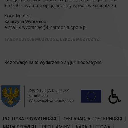
lub 9:30 – wybraną opcję prosimy wpisać
w komentarzu
Koordynator:
Katarzyna Wybraniec
e-mail:
k.wybraniec@filharmonia.opole.pl
,
AUDYCJE MUZYCZNE
LEKCJE MUZYCZNE
Rezerwacje na to wydarzenie są już niedostępne.
POLITYKA PRYWATNOŚCI
DEKLARACJA DOSTĘPNOŚCI
MAPA SERWISU
REGULAMINY
KASA BILETOWA