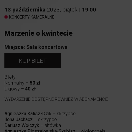
13
października
2023
,
piątek
|
19
:
00
KONCERTY KAMERALNE
Marzenie o kwintecie
Miejsce:
Sala koncertowa
KUP BILET
Bilety:
Normalny –
50 zł
Ulgowy –
40 zł
WYDARZENIE DOSTĘPNE RÓWNIEŻ W ABONAMENCIE
Agnieszka Kalisz-Dzik
– skrzypce
Ilona Jachacz
– skrzypce
Dariusz Wołczyk
– altówka
Agnieszka Płoszejowska-Skubisz
– wiolonczela