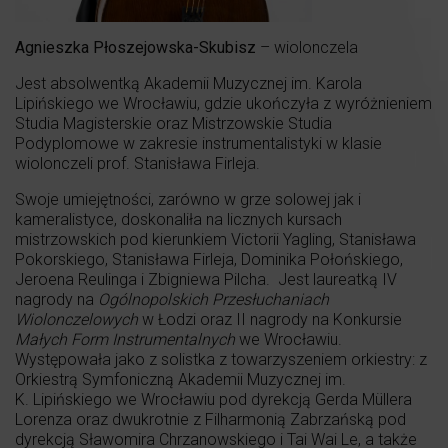
Agnieszka Płoszejowska-Skubisz
– wiolonczela
Jest absolwentką Akademii Muzycznej im. Karola
Lipińskiego we Wrocławiu, gdzie ukończyła z wyróżnieniem
Studia Magisterskie oraz Mistrzowskie Studia
Podyplomowe w zakresie instrumentalistyki w klasie
wiolonczeli prof. Stanisława Firleja.
Swoje umiejętności, zarówno w grze solowej jak i
kameralistyce, doskonaliła na licznych kursach
mistrzowskich pod kierunkiem Victorii Yagling, Stanisława
Pokorskiego, Stanisława Firleja, Dominika Połońskiego,
Jeroena Reulinga i Zbigniewa Pilcha. Jest laureatką IV
nagrody na
Ogólnopolskich Przesłuchaniach
Wiolonczelowych
w Łodzi oraz II nagrody na Konkursie
Małych Form Instrumentalnych
we Wrocławiu.
Występowała jako z solistka z towarzyszeniem orkiestry: z
Orkiestrą Symfoniczną Akademii Muzycznej im.
K. Lipińskiego we Wrocławiu pod dyrekcją Gerda Müllera
Lorenza oraz dwukrotnie z Filharmonią Zabrzańską pod
dyrekcją Sławomira Chrzanowskiego i Tai Wai Le, a także