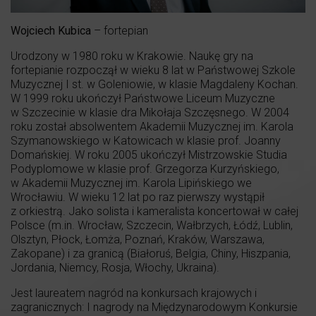
Wojciech Kubica
– fortepian
Urodzony w 1980 roku w Krakowie. Naukę gry na
fortepianie rozpoczął w wieku 8 lat w Państwowej Szkole
Muzycznej I st. w Goleniowie, w klasie Magdaleny Kochan.
W 1999 roku ukończył Państwowe Liceum Muzyczne
w Szczecinie w klasie dra Mikołaja Szczęsnego. W 2004
roku został absolwentem Akademii Muzycznej im. Karola
Szymanowskiego w Katowicach w klasie prof. Joanny
Domańskiej. W roku 2005 ukończył Mistrzowskie Studia
Podyplomowe w klasie prof. Grzegorza Kurzyńskiego,
w Akademii Muzycznej im. Karola Lipińskiego we
Wrocławiu. W wieku 12 lat po raz pierwszy wystąpił
z orkiestrą. Jako solista i kameralista koncertował w całej
Polsce (m.in. Wrocław, Szczecin, Wałbrzych, Łódź, Lublin,
Olsztyn, Płock, Łomża, Poznań, Kraków, Warszawa,
Zakopane) i za granicą (Białoruś, Belgia, Chiny, Hiszpania,
Jordania, Niemcy, Rosja, Włochy, Ukraina).
Jest laureatem nagród na konkursach krajowych i
zagranicznych: I nagrody na Międzynarodowym Konkursie