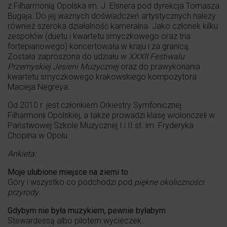
z Filharmonią Opolska im. J. Elsnera pod dyrekcja Tomasza
Bugaja. Do jej ważnych doświadczeń artystycznych należy
również szeroka działalność kameralna. Jako członek kilku
zespołów (duetu i kwartetu smyczkowego oraz tria
fortepianowego) koncertowała w kraju i za granicą.
Została zaproszona do udziału w
XXXII Festiwalu
Przemyskiej Jesieni Muzycznej
oraz do prawykonania
kwartetu smyczkowego krakowskiego kompozytora
Macieja Negreya.
Od 2010 r. jest członkiem Orkiestry Symfonicznej
Filharmonii Opolskiej, a także prowadzi klasę wiolonczeli w
Państwowej Szkole Muzycznej I i II st. im. Fryderyka
Chopina w Opolu.
Ankieta:
Moje ulubione miejsce na ziemi to
Góry i wszystko co podchodzi pod
piękne okoliczności
przyrody
.
Gdybym nie była muzykiem, pewnie byłabym
Stewardessą albo pilotem wycieczek.