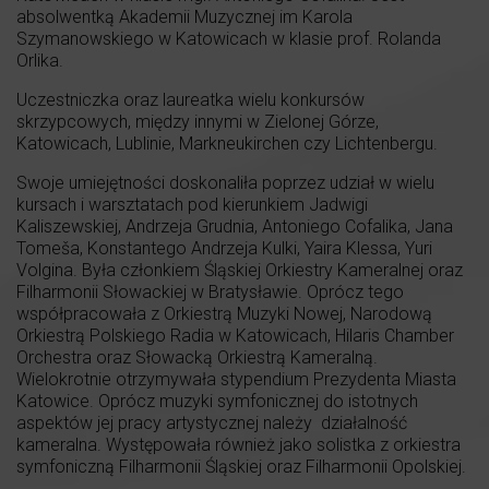
absolwentką Akademii Muzycznej im Karola
Szymanowskiego w Katowicach w klasie prof. Rolanda
Orlika.
Uczestniczka oraz laureatka wielu konkursów
skrzypcowych, między innymi w Zielonej Górze,
Katowicach, Lublinie, Markneukirchen czy Lichtenbergu.
Swoje umiejętności doskonaliła poprzez udział w wielu
kursach i warsztatach pod kierunkiem Jadwigi
Kaliszewskiej, Andrzeja Grudnia, Antoniego Cofalika, Jana
Tomeša, Konstantego Andrzeja Kulki, Yaira Klessa, Yuri
Volgina. Była członkiem Śląskiej Orkiestry Kameralnej oraz
Filharmonii Słowackiej w Bratysławie. Oprócz tego
współpracowała z Orkiestrą Muzyki Nowej, Narodową
Orkiestrą Polskiego Radia w Katowicach, Hilaris Chamber
Orchestra oraz Słowacką Orkiestrą Kameralną.
Wielokrotnie otrzymywała stypendium Prezydenta Miasta
Katowice. Oprócz muzyki symfonicznej do istotnych
aspektów jej pracy artystycznej należy działalność
kameralna. Występowała również jako solistka z orkiestra
symfoniczną Filharmonii Śląskiej oraz Filharmonii Opolskiej.