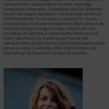
ramię w ramię z zaproszonymi artystami. Wykonają
kompozycje Schumanna, Zarębskiego, Brucha i Brahmsa –
utwory stanowiące zawodowe marzenie wielu ambitnych
instrumentalistów. To nie jedyne
evergreeny
72. Sezonu
Artystycznego; w programie znalazło się także miejsce dla
Kwartetu
Amerykańskiego
Dvořáka,
Czterech pór roku
Vivaldiego (te zabrzmią w niespotykanej transkrypcji na
cztery saksofony) czy
Historii tanga
Piazzolli. Nie
zabraknie także muzyki dawnej, improwizacji inspirowanych
słynną
czwórką z Liverpoolu
, dzieł Józefa Elsnera oraz
francuskiego spojrzenia na
musique de chambre
.