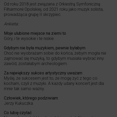
Od roku 2018 jest związana z Orkiestrą Symfoniczną
Filharmonii Opolskiej, od 2021 roku jako muzyk solista,
prowadząca grupę II skrzypiec.
Ankieta:
Moje ulubione miejsce na ziemi to
Góry, i te wysokie i te niskie.
Gdybym nie była muzykiem, pewnie byłabym
Choć nie wyobrażam sobie do końca, żebym mogła nie
zajmować się muzyką, to gdybym musiała wybrać inny
zawód, zostałabym archeologiem.
Za największy sukces artystyczny uważam
Myślę, że sukcesem jest to, że mogę żyć z tego co
kocham, czyli z muzyki. A każdy udany koncert jest dla
mnie tak samo ważny.
Człowiek, którego podziwiam
Jerzy Kukuczka.
Co lubię czytać