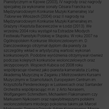
Pianistycznym w Kijowie (2003), IV nagrody oraz nagrody
specjalnej za wykonanie sonaty Césara Francka na
Międzynarodowym Konkursie Muzyki Kameralnej
Val
Tidone
we Włoszech (2004) oraz II nagrody na
Międzynarodowym Konkursie Muzyki Kameralnej im.
Grażyny i Kiejstuta Bacewiczów w Łodzi (2013). We
wrześniu 2004 roku wystąpił na Estradzie Młodych
Festiwalu Pianistyki Polskiej w Słupsku. W roku 2007 na
Ogólnopolskim Konkursie Wiolonczelowym im. D.
Danczowskiego otrzymał dyplom dla pianisty za
szczególny wkład w artystyczną wartość wykonań
konkursowych. Podobne wyróżnienia otrzymywał również
podczas kolejnych konkursów wiolonczelowych oraz
skrzypcowych. Wojciech Kubica od 2008 roku
współpracuje również jako pianista-kameralista z Letnią
Akademią Muzyczną w Żaganiu z Mistrzowskimi Kursami
Muzycznymi w Szamotułach, Europejskim Centrum im.
Krzysztofa Pendereckiego w Lusławicach oraz Santander
Orchestra współpracując m.in. z Arto Norasem,
Wolfgangiem Schmidtem, Michaelem Flaksmanem czy
Markusem Nyikosem oraz najwybitniejszymi polskimi
wiolonczelistami młodego pokolenia takimi jak Marcel
Markowski, Tomasz Daroch, Adam Krzeszowiec, Marcin