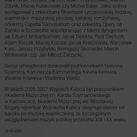
Zdunik, Maciej Kułakowski czy Michał Balas. Jako solista
występował z orkiestrami filharmonii szczecińskiej, łódzkiej,
warmińsko- mazurskiej, płockiej, kaliskiej, łomżyńskiej,
orkiestrą Capella Samotulinum oraz orkiestrą Opery na
Zamku w Szczecinie współpracując z takimi dyrygentami
jak Eduard Ambartsumian, Jacek Delekta, Piotr Deptuch,
Adam Klocek, Maciej Koczur, Jacek Kraszewski, Warcisław
Kunc, Janusz Przybylski, Remigiusz Skorwider, Marcin
Wolniewski czy Jan Miłosz Zarzycki.
Swoje umiejętności doskonalił pod kierunkiem Nelsona
Goernera, Karl-Heinza Kämmerlinga, Kevina Kennera,
Vladimir Kraineva i Vladimira Viardo.
W latach 2005-2007 Wojciech Kubica był pracownikiem
Akademii Muzycznej im. Karola Szymanowskiego
w Katowicach, Akademii Muzycznej we Wrocławiu.
Bogaty repertuar Wojciecha Kubicy obejmuje utwory od
baroku po muzykę współczesną ze szczególnym
uwzględnieniem muzyki polskiej przełomu XIX i XX wieku.
Ankieta: