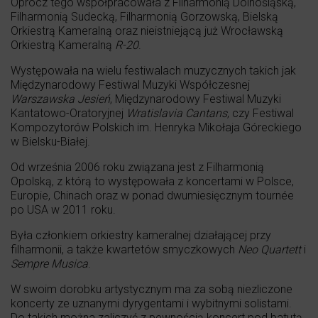
Oprócz tego współpracowała z Filharmonią Dolnośląską,
Filharmonią Sudecką, Filharmonią Gorzowską, Bielską
Orkiestrą Kameralną oraz nieistniejącą już Wrocławską
Orkiestrą Kameralną
R-20
.
Występowała na wielu festiwalach muzycznych takich jak
Międzynarodowy Festiwal Muzyki Współczesnej
Warszawska Jesień
, Międzynarodowy Festiwal Muzyki
Kantatowo-Oratoryjnej
Wratislavia Cantans
, czy Festiwal
Kompozytorów Polskich im. Henryka Mikołaja Góreckiego
w Bielsku-Białej.
Od września 2006 roku związana jest z Filharmonią
Opolską, z którą to występowała z koncertami w Polsce,
Europie, Chinach oraz w ponad dwumiesięcznym tournée
po USA w 2011 roku.
Była członkiem orkiestry kameralnej działającej przy
filharmonii, a także kwartetów smyczkowych
Neo Quartett
i
Sempre Musica
.
W swoim dorobku artystycznym ma za sobą niezliczone
koncerty ze uznanymi dyrygentami i wybitnymi solistami.
Do takich można zaliczyć z pewnością koncert pod batutą