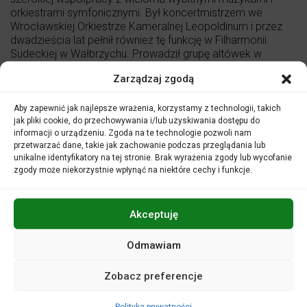
orkiestrami symfonicznymi. Był koncertmistrzem we
Wrocławskiej Orkiestrze Kameralnej Leopoldinum i przez
dwadzieścia lat pełnił również tę funkcję w Filharmonii
Sudeckiej w Wałbrzychu. Prowadził grupę altówek w
Narodowej Operze we Wrocławiu i Mazurskiej Orkiestrze
Zarządzaj zgodą
Symfonicznej. Od wielu lat stale współpracuje z Teatrem
Capitol
we Wrocławiu oraz z Orkiestrą Kameralną
Wratislavia
. Wielokrotnie odbywał światowe trasy
Aby zapewnić jak najlepsze wrażenia, korzystamy z technologii, takich
jak pliki cookie, do przechowywania i/lub uzyskiwania dostępu do
koncertowe, grając w Chinach, USA, Brazylii, Urugwaju,
informacji o urządzeniu. Zgoda na te technologie pozwoli nam
Argentynie, na Alasce oraz niemal w całej Europie. Dariusz
przetwarzać dane, takie jak zachowanie podczas przeglądania lub
Wołczyk oprócz muzyki symfonicznej zajmuje się również
unikalne identyfikatory na tej stronie. Brak wyrażenia zgody lub wycofanie
muzyką kameralną, grając recitale i koncerty kameralne w
zgody może niekorzystnie wpłynąć na niektóre cechy i funkcje.
Polsce i poza jej granicami. Współpracuje z kwartetem
Capitol, Karol Lipiński Ensemble i Elsner Kwartet
.
Akceptuję
W swoim dorobku artysta posiada wile nagrań muzyki
kameralnej i symfonicznej, obejmujące muzykę klasyczną,
współczesną i polską.
Odmawiam
Od 2009 roku z powodzeniem pełni funkcję prowadzącego
Zobacz preferencje
grupę altówek w Filharmonii Opolskiej im. J. Elsnera.
Polityka prywatności