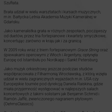
Szufłata.
Brała udział w wielu warsztatach i kursach muzycznych,
m.in. Bałtycka Letnia Akademia Muzyki Kameralnej w
Gdańsku.
Jako kameralistka grała w różnych zespołach, począwszy
od duetów, przez tria fortepianowe i kwartety smyczkowe,
koncertując zarówno w kraju jak i za granicą.
W 2009 roku wraz z triem fortepianowym
Grace String
oraz
śpiewakami operowymi z Włoch i Argentyny, opłynęła
Europę od Istambułu po Nordkapp i Sankt Petersburg.
Jako muzyk orkiestrowy jeszcze podczas studiów
współpracowała z Filharmonią Wrocławską, z którą wzięła
udział w wielu zagranicznych wyjazdach m.in. USA czy
Europejskie tournée pod dyrekcją Daniela Raiskina, gdzie
miała przyjemność występować w najlepszych salach
koncertowych z takimi solistami jak Benjamin Schmid i
Ramón Jaffé, zwieńczonego nagraniem płytowym
(OehmsClassics).