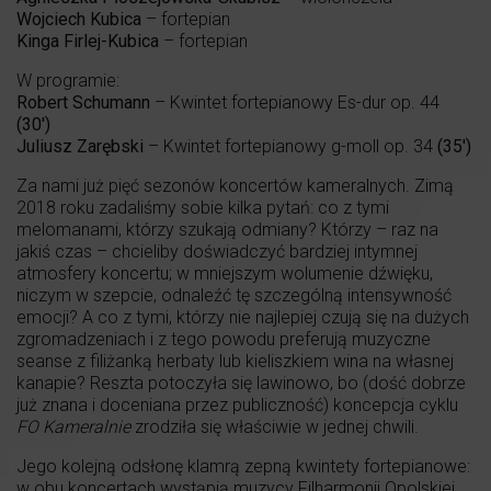
Wojciech Kubica
– fortepian
Kinga Firlej-Kubica
– fortepian
W programie:
Robert Schumann
– Kwintet fortepianowy Es-dur op. 44
(30′)
Juliusz Zarębski
– Kwintet fortepianowy g-moll op. 34
(35′)
Za nami już pięć sezonów koncertów kameralnych. Zimą
2018 roku zadaliśmy sobie kilka pytań: co z tymi
melomanami, którzy szukają odmiany? Którzy – raz na
jakiś czas – chcieliby doświadczyć bardziej intymnej
atmosfery koncertu; w mniejszym wolumenie dźwięku,
niczym w szepcie, odnaleźć tę szczególną intensywność
emocji? A co z tymi, którzy nie najlepiej czują się na dużych
zgromadzeniach i z tego powodu preferują muzyczne
seanse z filiżanką herbaty lub kieliszkiem wina na własnej
kanapie? Reszta potoczyła się lawinowo, bo (dość dobrze
już znana i doceniana przez publiczność) koncepcja cyklu
FO Kameralnie
zrodziła się właściwie w jednej chwili.
Jego kolejną odsłonę klamrą zepną kwintety fortepianowe:
w obu koncertach wystąpią muzycy Filharmonii Opolskiej,