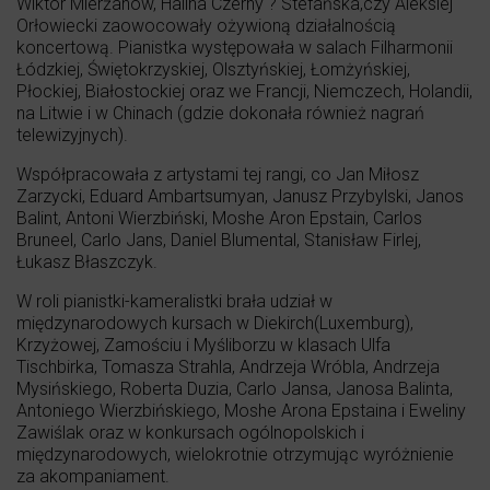
Wiktor Mierżanow, Halina Czerny ? Stefańska,czy Aleksiej
Orłowiecki zaowocowały ożywioną działalnością
koncertową. Pianistka występowała w salach Filharmonii
Łódzkiej, Świętokrzyskiej, Olsztyńskiej, Łomżyńskiej,
Płockiej, Białostockiej oraz we Francji, Niemczech, Holandii,
na Litwie i w Chinach (gdzie dokonała również nagrań
telewizyjnych).
Współpracowała z artystami tej rangi, co Jan Miłosz
Zarzycki, Eduard Ambartsumyan, Janusz Przybylski, Janos
Balint, Antoni Wierzbiński, Moshe Aron Epstain, Carlos
Bruneel, Carlo Jans, Daniel Blumental, Stanisław Firlej,
Łukasz Błaszczyk.
W roli pianistki-kameralistki brała udział w
międzynarodowych kursach w Diekirch(Luxemburg),
Krzyżowej, Zamościu i Myśliborzu w klasach Ulfa
Tischbirka, Tomasza Strahla, Andrzeja Wróbla, Andrzeja
Mysińskiego, Roberta Duzia, Carlo Jansa, Janosa Balinta,
Antoniego Wierzbińskiego, Moshe Arona Epstaina i Eweliny
Zawiślak oraz w konkursach ogólnopolskich i
międzynarodowych, wielokrotnie otrzymując wyróżnienie
za akompaniament.