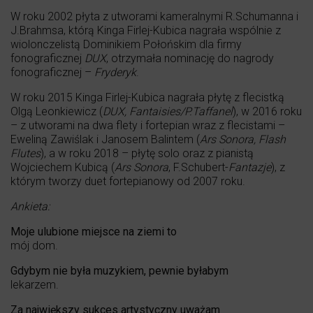
W roku 2002 płyta z utworami kameralnymi R.Schumanna i
J.Brahmsa, którą Kinga Firlej-Kubica nagrała wspólnie z
wiolonczelistą Dominikiem Połońskim dla firmy
fonograficznej
DUX
, otrzymała nominację do nagrody
fonograficznej –
Fryderyk
.
W roku 2015 Kinga Firlej-Kubica nagrała płytę z flecistką
Olgą Leonkiewicz (
DUX, Fantaisies/P.Taffanel
), w 2016 roku
– z utworami na dwa flety i fortepian wraz z flecistami –
Eweliną Zawiślak i Janosem Balintem (
Ars Sonora, Flash
Flutes
), a w roku 2018 – płytę solo oraz z pianistą
Wojciechem Kubicą (
Ars Sonora
, F.Schubert-
Fantazje
), z
którym tworzy duet fortepianowy od 2007 roku.
Ankieta:
Moje ulubione miejsce na ziemi to
mój dom.
Gdybym nie była muzykiem, pewnie byłabym
lekarzem.
Za największy sukces artystyczny uważam