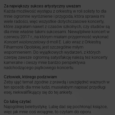
Za największy sukces artystyczny uważam
Każda możliwość występu z orkiestrą w roli solisty to dla
mnie ogromne wyróżnienie i przygoda, która sprawia mi
wiele radości, więc wszystkie dotychczasowe koncerty,
które zagrałam nawet z czasów szkolnych, czy studiów są
dla mnie właśnie takimi sukcesami. Niewątpliwie koncert w
czerwcu 2017 r., na którym miałam przyjemność wykonać
Koncert wiolonczelowy
d-moll E. Lalo wraz z Orkiestrą
Filharmonii Opolskiej, jest szczególnie miłym
wspomnieniem. Do wyjątkowych wydarzeń, z których
czerpię zawsze ogromną satysfakcję należą też koncerty
kameralne i cieszy mnie bardzo perspektywa
nadchodzącego piątkowego koncertu.
Człowiek, którego podziwiam
Żeby ująć temat zgodnie z prawdą i uwzględnić ważnych w
ten sposób dla mnie ludzi, musiałabym napisać przydługi
esej, niekwalifikujący się do tej ankiety.
Co lubię czytać
Najogólniej beletrystykę. Lubię dać się pochłonąć książce,
więc jak mnie coś wciągnie, to czytam do oporu.