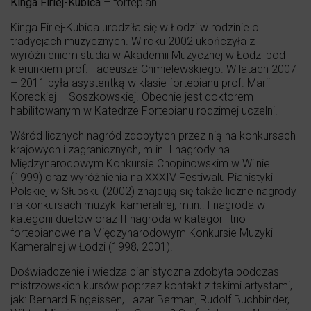
Kinga Firlej-Kubica
– fortepian
Kinga Firlej-Kubica urodziła się w Łodzi w rodzinie o
tradycjach muzycznych. W roku 2002 ukończyła z
wyróżnieniem studia w Akademii Muzycznej w Łodzi pod
kierunkiem prof. Tadeusza Chmielewskiego. W latach 2007
– 2011 była asystentką w klasie fortepianu prof. Marii
Koreckiej – Soszkowskiej. Obecnie jest doktorem
habilitowanym w Katedrze Fortepianu rodzimej uczelni.
Wśród licznych nagród zdobytych przez nią na konkursach
krajowych i zagranicznych, m.in. I nagrody na
Międzynarodowym Konkursie Chopinowskim w Wilnie
(1999) oraz wyróżnienia na XXXIV Festiwalu Pianistyki
Polskiej w Słupsku (2002) znajdują się także liczne nagrody
na konkursach muzyki kameralnej, m.in.: I nagroda w
kategorii duetów oraz II nagroda w kategorii trio
fortepianowe na Międzynarodowym Konkursie Muzyki
Kameralnej w Łodzi (1998, 2001).
Doświadczenie i wiedza pianistyczna zdobyta podczas
mistrzowskich kursów poprzez kontakt z takimi artystami,
jak: Bernard Ringeissen, Lazar Berman, Rudolf Buchbinder,