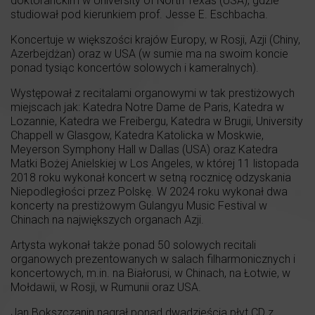
doktoranckim w University of North Texas (USA), gdzie
studiował pod kierunkiem prof. Jesse E. Eschbacha.
Koncertuje w większości krajów Europy, w Rosji, Azji (Chiny,
Azerbejdżan) oraz w USA (w sumie ma na swoim koncie
ponad tysiąc koncertów solowych i kameralnych).
Występował z recitalami organowymi w tak prestiżowych
miejscach jak: Katedra Notre Dame de Paris, Katedra w
Lozannie, Katedra we Freibergu, Katedra w Brugii, University
Chappell w Glasgow, Katedra Katolicka w Moskwie,
Meyerson Symphony Hall w Dallas (USA) oraz Katedra
Matki Bożej Anielskiej w Los Angeles, w której 11 listopada
2018 roku wykonał koncert w setną rocznicę odzyskania
Niepodległości przez Polskę. W 2024 roku wykonał dwa
koncerty na prestiżowym Gulangyu Music Festival w
Chinach na największych organach Azji.
Artysta wykonał także ponad 50 solowych recitali
organowych prezentowanych w salach filharmonicznych i
koncertowych,
m.in
. na Białorusi, w Chinach, na Łotwie, w
Mołdawii, w Rosji, w Rumunii oraz USA.
Jan Bokszczanin nagrał ponad dwadzieścia płyt CD z