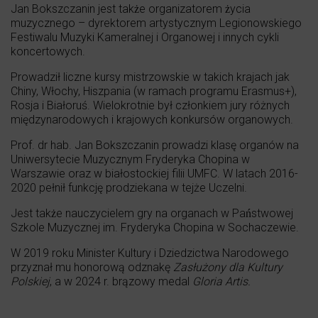
Jan Bokszczanin jest także organizatorem życia
muzycznego – dyrektorem artystycznym Legionowskiego
Festiwalu Muzyki Kameralnej i Organowej i innych cykli
koncertowych.
Prowadził liczne kursy mistrzowskie w takich krajach jak
Chiny, Włochy, Hiszpania (w ramach programu Erasmus+),
Rosja i Białoruś. Wielokrotnie był członkiem jury różnych
międzynarodowych i krajowych konkursów organowych.
Prof. dr hab. Jan Bokszczanin prowadzi klasę organów na
Uniwersytecie Muzycznym Fryderyka Chopina w
Warszawie oraz w białostockiej filii UMFC. W latach 2016-
2020 pełnił funkcję prodziekana w tejże Uczelni.
Jest także nauczycielem gry na organach w Państwowej
Szkole Muzycznej im. Fryderyka Chopina w Sochaczewie.
W 2019 roku Minister Kultury i Dziedzictwa Narodowego
przyznał mu honorową odznakę
Zasłużony dla Kultury
Polskiej
, a w 2024 r. brązowy medal
Gloria Artis.