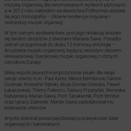
muzyką organową dla renomowanych wytwórni płytowych,
a w 2012 roku nakładem wydawnictwa Polihymnia ukazała
się jego monografia –
Główne tendencje rosyjskiej i
radzieckiej muzyki organwej
.
W tym samym wydawnictwie, pod jego redakcją ukazało
się siedem zeszytów z utworami Mariana Sawy. Ponadto
zebrał i przygotował do druku 12-tomową antologię –
Arcydzieła muzyki organowej, będącą swoistym zbiorem
renesansowej i barokowej muzyki organowej z różnych
ośrodków Europy.
Wielu współczesnych kompozytorów pisało dla niego
swoje utwory m.in.: Paul Ayres, Miłosz Bembinow, Carson
Cooman, Krzesimir Dębski, Alicja Gronau-Osińska, Paweł
Łukaszewski, Thierry Pallesco, Dariusz Przybylski, Weronika
Ratusińska, Marian Sawa, Piotr Tabakiernik, Piotr Wróbel
oraz Ignacy Zalewski. Marian Sawa zadedykował mu
jedenaście utworów.
Artysta dokonał ponad pięćdziesięciu prawykonań dzieł
organowych i kameralnych.