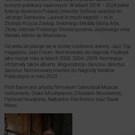
licznych publikacji naukowych. W latach 2018 – 2024 pełnił
funkcję dyrektora Polskiej Orkiestry Sinfonia Iuventus im.
Jerzego Semkowa. Laureat licznych nagród — m.in.
Złotego Krzyża Zasługi, Srebrnego Medalu Gloria Artis,
Złotej Odznaki
Polskiego Stowarzyszenia Jazzowego oraz
Medalu
Merito de Wratislavia
.
Od wielu lat plasuje się w ścisłej czołówce ankiety
Jazz Top
magazynu Jazz Forum. Nominowany do nagrody
Fryderyk
jako muzyk roku w latach 2000, 2004 i 2009. Nominacje
otrzymały także albumy:
Bogurodzica
i
Sanctus, Sanctus,
Sanctus
. Nominowany również do Nagrody Mediów
Publicznych w roku 2023.
Piotr Baron jest artystą firmowym Cannonball Musical
Instruments, Drake Mouthpieces, D’Addario Woodwinds,
Fliphead Headjoints, Nalbantov Electronics oraz Slavik
Music.