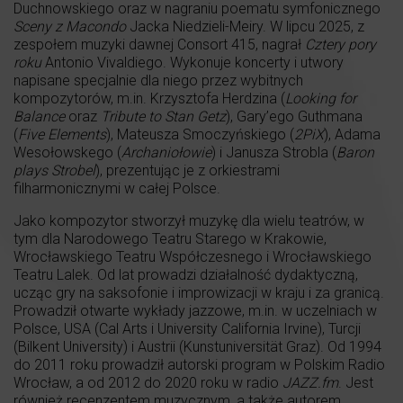
Duchnowskiego oraz w nagraniu poematu symfonicznego
Sceny z Macondo
Jacka Niedzieli-Meiry. W lipcu 2025, z
zespołem muzyki dawnej Consort 415, nagrał
Cztery pory
roku
Antonio Vivaldiego. Wykonuje koncerty i utwory
napisane specjalnie dla niego przez wybitnych
kompozytorów, m.in. Krzysztofa Herdzina (
Looking for
Balance
oraz
Tribute to Stan Getz
), Gary’ego Guthmana
(
Five Elements
), Mateusza Smoczyńskiego (
2PiX
), Adama
Wesołowskego (
Archaniołowie
) i Janusza Strobla (
Baron
plays Strobel
), prezentując je z orkiestrami
filharmonicznymi w całej Polsce.
Jako kompozytor stworzył muzykę dla wielu teatrów, w
tym dla Narodowego Teatru Starego w Krakowie,
Wrocławskiego Teatru Współczesnego i Wrocławskiego
Teatru Lalek. Od lat prowadzi działalność dydaktyczną,
ucząc gry na saksofonie i improwizacji w kraju i za granicą.
Prowadził otwarte wykłady jazzowe, m.in. w uczelniach w
Polsce, USA (Cal Arts i University California Irvine), Turcji
(Bilkent University) i Austrii (Kunstuniversität Graz). Od 1994
do 2011 roku prowadził autorski program w Polskim Radio
Wrocław, a od 2012 do 2020 roku w radio
JAZZ.fm
. Jest
również recenzentem muzycznym, a także autorem