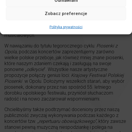
Odmawiam
duetów wokalnych, wywodzących się z prowadzonego od
1991 r. przez Jacka Mełnickiego
Opolskiego Studia
Zobacz preferencje
Piosenki
i wokalistów
Opole Gospel Choir
– obecnie
aktorów filmowych, telewizyjnych oraz artystów
Polityka prywatności
występujących na krajowych scenach teatralnych i
musicalowych.
W nawiązaniu do tytułu tegorocznego cyklu:
Piosenki z
Opola
, podczas koncertów zaprezentujemy zarówno
wielkie polskie przeboje, jak również mniej znane piosenki,
które naszym zdaniem czekają i zasługują na swoje
ponowne „
odkrycie
”. Wszystkie nasze artystyczne
propozycje połączy genius loci:
Krajowy Festiwal Polskiej
Piosenki
w Opolu. Dołożymy wszelkich starań, aby wybór
piosenek, dokonany przez nas spośród 55. letniego
dorobku opolskiego festiwalu, przyniósł słuchaczom
radość i na nowo zaczarował wspomnieniami.
Chcielibyśmy także podtrzymać doceniony przez naszą
publiczność zwyczaj wykonywania podczas każdego z
koncertów tzw.
„repertuaru obowiązkowego”
, który zawsze
stanowi pewną muzyczną niespodziankę i polega na