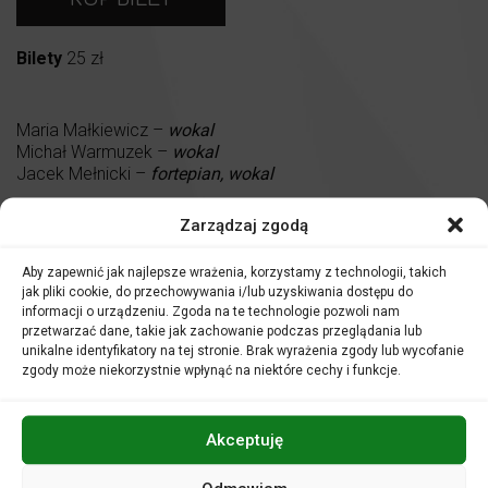
Bilety
25 zł
Maria Małkiewicz –
wokal
Michał Warmuzek –
wokal
Jacek Mełnicki –
fortepian, wokal
Sekcja:
Zarządzaj zgodą
Grzegorz Król –
keyboard
Paweł Mrocheń –
bas
Aby zapewnić jak najlepsze wrażenia, korzystamy z technologii, takich
Radek Pilarz –
perkusja
jak pliki cookie, do przechowywania i/lub uzyskiwania dostępu do
Damian Wojda –
gitara
informacji o urządzeniu. Zgoda na te technologie pozwoli nam
przetwarzać dane, takie jak zachowanie podczas przeglądania lub
unikalne identyfikatory na tej stronie. Brak wyrażenia zgody lub wycofanie
zgody może niekorzystnie wpłynąć na niektóre cechy i funkcje.
Kontynuując kilkuletnią tradycję prezentowanych w
Filharmonii Opolskiej koncertów klubowych
Na Dwa Głosy
,
proponujemy w 2019 r. kolejny, szósty cykl koncertów,
Akceptuję
zatytułowany:
Na Dwa Głosy. Piosenki z Opola.
Na projekt złoży się osiem koncertów w wykonaniu ośmiu