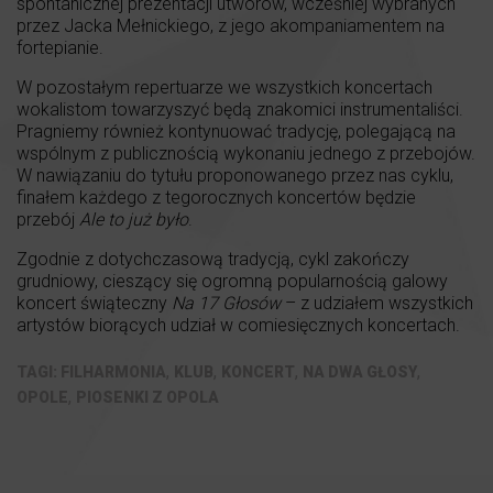
spontanicznej prezentacji utworów, wcześniej wybranych
przez Jacka Mełnickiego, z jego akompaniamentem na
fortepianie.
W pozostałym repertuarze we wszystkich koncertach
wokalistom towarzyszyć będą znakomici instrumentaliści.
Pragniemy również kontynuować tradycję, polegającą na
wspólnym z publicznością wykonaniu jednego z przebojów.
W nawiązaniu do tytułu proponowanego przez nas cyklu,
finałem każdego z tegorocznych koncertów będzie
przebój
Ale to już było
.
Zgodnie z dotychczasową tradycją, cykl zakończy
grudniowy, cieszący się ogromną popularnością galowy
koncert świąteczny
Na 17 Głosów
– z udziałem wszystkich
artystów biorących udział w comiesięcznych koncertach.
,
,
,
,
FILHARMONIA
KLUB
KONCERT
NA DWA GŁOSY
,
OPOLE
PIOSENKI Z OPOLA