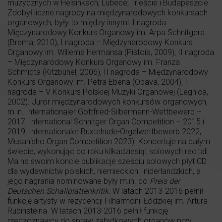
muzycznych w Helsinkach, Lubece, Trieście i Budapeszcie.
Zdobył liczne nagrody na międzynarodowych konkursach
organowych, były to między innymi: I nagroda –
Międzynarodowy Konkurs Organowy im. Arpa Schnitgera
(Brema, 2010), I nagroda – Międzynarodowy Konkurs
Organowy im. Willema Hermansa (Pistoia, 2009), II nagroda
– Międzynarodowy Konkurs Organowy im. Franza
Schmidta (Kitzbühel, 2006), II nagroda – Międzynarodowy
Konkurs Organowy im. Petra Ebena (Opava, 2004), I
nagroda – V Konkurs Polskiej Muzyki Organowej (Legnica,
2002). Juror międzynarodowych konkursów organowych,
m.in. Internationaler Gottfried-Silbermann-Wettbewerb –
2017, International Schnitger Organ Competition – 2015 i
2019, Internationaler Buxtehude-Orgelwettbewerb 2022,
Musahisho Organ Competition 2023). Koncertuje na całym
świecie, wykonując co roku kilkadziesiąt solowych recitali.
Ma na swoim koncie publikacje sześciu solowych płyt CD
dla wydawnictw polskich, niemieckich i niderlandzkich, a
jego nagrania nominowane były m.in. do
Preis der
Deutschen Schallplattenkritik
. W latach 2013-2016 pełnił
funkcję artysty w rezydencji Filharmonii Łódzkiej im. Artura
Rubinsteina. W latach 2013-2016 pełnił funkcję
rzeczoznawcy do spraw zabytkowych organów przy