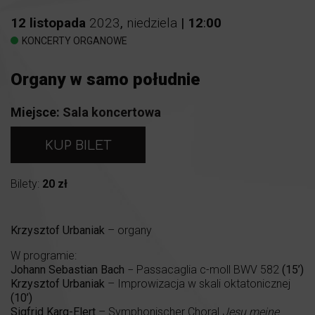
12
listopada
2023
,
niedziela
|
12
:
00
KONCERTY ORGANOWE
Organy w samo południe
Miejsce:
Sala koncertowa
KUP BILET
Bilety:
20 zł
Krzysztof Urbaniak
– organy
W programie:
Johann Sebastian Bach
− Passacaglia c-moll BWV 582
(15’)
Krzysztof Urbaniak
– Improwizacja w skali oktatonicznej
(10’)
Sigfrid Karg-Elert
– Symphonischer Choral
Jesu meine