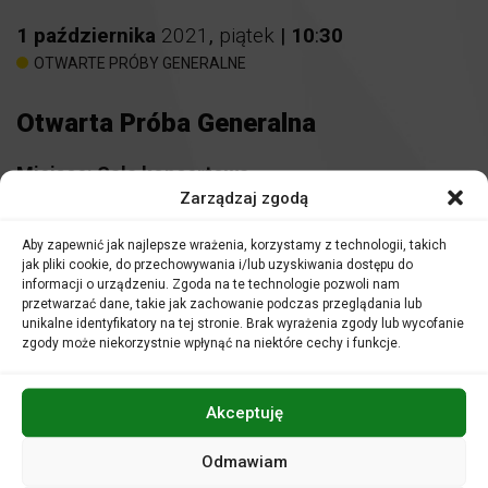
1
października
2021
,
piątek
|
10
:
30
OTWARTE PRÓBY GENERALNE
Otwarta Próba Generalna
Miejsce:
Sala koncertowa
Zarządzaj zgodą
Bilety
7 zł
Aby zapewnić jak najlepsze wrażenia, korzystamy z technologii, takich
jak pliki cookie, do przechowywania i/lub uzyskiwania dostępu do
informacji o urządzeniu. Zgoda na te technologie pozwoli nam
Piątkowe poranki w Filharmonii Opolskiej nie są kolejnym
przetwarzać dane, takie jak zachowanie podczas przeglądania lub
zwykłym dniem pracy. W tym czasie odbywa się
unikalne identyfikatory na tej stronie. Brak wyrażenia zgody lub wycofanie
najważniejsza próba – próba generalna. Jest to ostatni
zgody może niekorzystnie wpłynąć na niektóre cechy i funkcje.
moment na wprowadzenie poprawek przed wieczornym
koncertem.
Dla słuchaczy jest to okazja, aby uczestniczyć w procesie
Akceptuję
kreowania sztuki. Zobaczyć, a przede wszystkim usłyszeć,
w jaki sposób profesjonalni muzycy przygotowują się do
Odmawiam
wykonania koncertu. Spotkania te dają możliwość