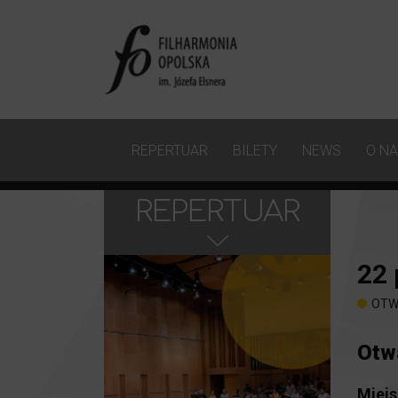
REPERTUAR
BILETY
NEWS
O N
REPERTUAR
22
OTW
Otw
Miejs