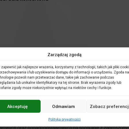
Zarządzaj zgodą
 zapewnić jak najlepsze wrażenia, korzystamy z technologii, takich jak pliki cooki
są kolejnym zwykłym dniem pracy. W tym czasie odbywa się najw
przechowywania i/lub uzyskiwania dostępu do informacji o urządzeniu. Zgoda na
rzed wieczornym koncertem.
hnologie pozwoli nam przetwarzać dane, takie jak zachowanie podczas
ć w procesie kreowania sztuki. Zobaczyć, a przede wszystkim us
eglądania lub unikalne identyfikatory na tej stronie. Brak wyrażenia zgody lub
kania te dają możliwość poznania tajników pracy orkiestry sym
ofanie zgody może niekorzystnie wpłynąć na niektóre cechy i funkcje.
i artystami.
namy spotkanie pogadanką nt. prezentowanego podczas próby g
gadanka jest integralną częścią otwartej próby generalnej.
Akceptuję
Odmawiam
Zobacz preferencj
 się próba z orkiestrą. Program zaprezentowany podczas Otwart
racy z orkiestrą. Dyrygent również ustala dokładny czas trwan
Polityka prywatności
owych oraz ponadpodstawowych na spotkanie z zaproszonymi p