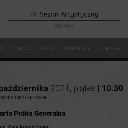
74.
Sezon Artystyczny
2025/2026
AS
EDUKACJA
OFERTA
PARTNERZY
KONKURSY
października
2021
,
piątek
|
10
:
30
ARTE PRÓBY GENERALNE
arta Próba Generalna
ce:
Sala koncertowa