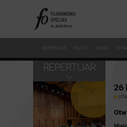
REPERTUAR
BILETY
NEWS
O N
REPERTUAR
26
OTW
Otw
Miejs