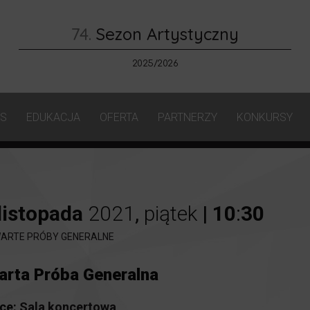
74.
Sezon Artystyczny
2025/2026
AS
EDUKACJA
OFERTA
PARTNERZY
KONKURSY
listopada
2021
,
piątek
|
10
:
30
ARTE PRÓBY GENERALNE
arta Próba Generalna
ce:
Sala koncertowa