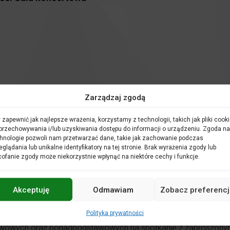
Zarządzaj zgodą
 zapewnić jak najlepsze wrażenia, korzystamy z technologii, takich jak pliki cooki
są kolejnym zwykłym dniem pracy. W tym czasie odbywa się najw
przechowywania i/lub uzyskiwania dostępu do informacji o urządzeniu. Zgoda na
rzed wieczornym koncertem.
hnologie pozwoli nam przetwarzać dane, takie jak zachowanie podczas
ć w procesie kreowania sztuki. Zobaczyć, a przede wszystkim us
eglądania lub unikalne identyfikatory na tej stronie. Brak wyrażenia zgody lub
kania te dają możliwość poznania tajników pracy orkiestry sym
ofanie zgody może niekorzystnie wpłynąć na niektóre cechy i funkcje.
i artystami.
namy spotkanie pogadanką nt. prezentowanego podczas próby g
gadanka jest integralną częścią otwartej próby generalnej.
Akceptuję
Odmawiam
Zobacz preferencj
 się próba z orkiestrą. Program zaprezentowany podczas Otwart
racy z orkiestrą. Dyrygent również ustala dokładny czas trwan
Polityka prywatności
owych oraz ponadpodstawowych na spotkanie z zaproszonymi p