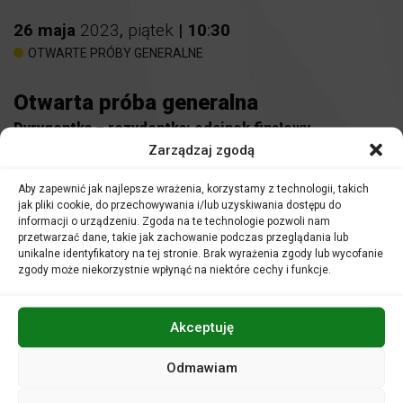
26
maja
2023
,
piątek
|
10
:
30
OTWARTE PRÓBY GENERALNE
Otwarta próba generalna
Dyrygentka – rezydentka: odcinek finałowy
Zarządzaj zgodą
Miejsce:
Sala koncertowa
Aby zapewnić jak najlepsze wrażenia, korzystamy z technologii, takich
jak pliki cookie, do przechowywania i/lub uzyskiwania dostępu do
Bilety: 10 zł
informacji o urządzeniu. Zgoda na te technologie pozwoli nam
Nauczyciele i opiekunowie grup uczestniczą w zajęciach
przetwarzać dane, takie jak zachowanie podczas przeglądania lub
nieodpłatnie.
unikalne identyfikatory na tej stronie. Brak wyrażenia zgody lub wycofanie
zgody może niekorzystnie wpłynąć na niektóre cechy i funkcje.
Serdecznie zapraszamy grupy zorganizowane
uczniów
szkół podstawowych oraz ponadpodstawowych
na
Akceptuję
spotkanie z zaproszonymi przez nas dyrygentami,
solistami, a także muzykami Filharmonii Opolskiej!
Odmawiam
Plan
Otwartej próby generalnej
: