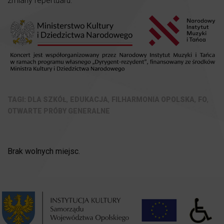
zmiany repertuaru.
,
,
,
,
DLA SZKÓŁ
EDUKACJA
FILHARMONIA OPOLSKA
FO
OTWARTE PRÓBY GENERALNE
Brak wolnych miejsc.