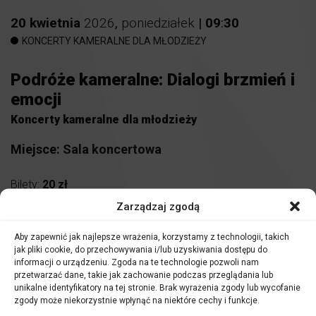
20
kwietnia
2026
,
poniedziałek
|
09
:
30
KONCERTY KAMERALNE DLA MŁODZIEŻY
Podróże kameralne: Dialogi brzmień i
emocji
Koncerty kameralne dla młodzieży
Miejsce:
Sala koncertowa
Bilety:
20 zł
Nauczyciele i opiekunowie grup uczestniczą w zajęciach
Zarządzaj zgodą
nieodpłatnie.
Aby zapewnić jak najlepsze wrażenia, korzystamy z technologii, takich
jak pliki cookie, do przechowywania i/lub uzyskiwania dostępu do
Antoni Popowicz
– obój
informacji o urządzeniu. Zgoda na te technologie pozwoli nam
Jan Turkiewicz
– skrzypce
przetwarzać dane, takie jak zachowanie podczas przeglądania lub
Gabriela Karpiesiuk
– wiolonczela
unikalne identyfikatory na tej stronie. Brak wyrażenia zgody lub wycofanie
zgody może niekorzystnie wpłynąć na niektóre cechy i funkcje.
W programie: