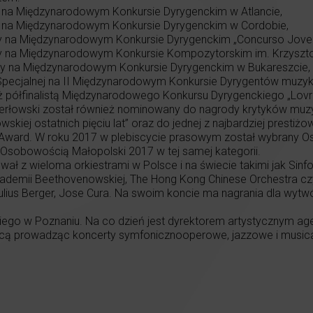
 na Międzynarodowym Konkursie Dyrygenckim w Atlancie,
 na Międzynarodowym Konkursie Dyrygenckim w Cordobie,
y na Międzynarodowym Konkursie Dyrygenckim „Concurso Joven
dy na Międzynarodowym Konkursie Kompozytorskim im. Krzyszt
dy na Międzynarodowym Konkursie Dyrygenckim w Bukareszcie,
pecjalnej na II Międzynarodowym Konkursie Dyrygentów muzyki
ż półfinalistą Międzynarodowego Konkursu Dyrygenckiego „Lovr
erłowski został również nominowany do nagrody krytyków muzyc
skiej ostatnich pięciu lat” oraz do jednej z najbardziej prestiż
Award. W roku 2017 w plebiscycie prasowym został wybrany O
z Osobowością Małopolski 2017 w tej samej kategorii.
ał z wieloma orkiestrami w Polsce i na świecie takimi jak Sinfo
kademii Beethovenowskiej, The Hong Kong Chinese Orchestra c
Julius Berger, Jose Cura. Na swoim koncie ma nagrania dla wyt
kiego w Poznaniu. Na co dzień jest dyrektorem artystycznym 
nicą prowadząc koncerty symfonicznooperowe, jazzowe i musica