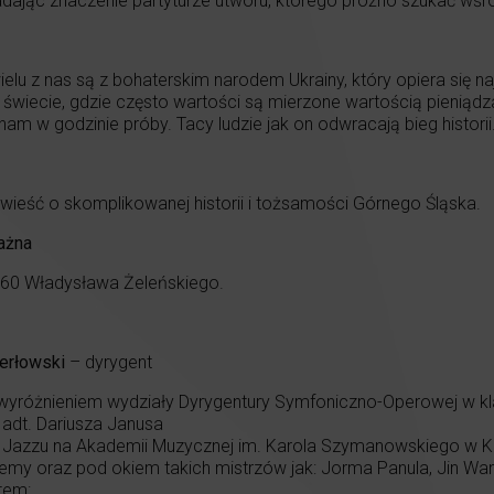
dając znaczenie partyturze utworu, którego próżno szukać wś
 wielu z nas są z bohaterskim narodem Ukrainy, który opiera si
 świecie, gdzie często wartości są mierzone wartością pieniąd
am w godzinie próby. Tacy ludzie jak on odwracają bieg historii
wieść o skomplikowanej historii i tożsamości Górnego Śląska.
ażna
 60 Władysława Żeleńskiego.
erłowski
– dyrygent
wyróżnieniem wydziały Dyrygentury Symfoniczno-Operowej w kl
adt. Dariusza Janusa
e Jazzu na Akademii Muzycznej im. Karola Szymanowskiego w K
emy oraz pod okiem takich mistrzów jak: Jorma Panula, Jin Wan
tem: