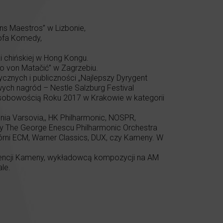
s Maestros” w Lizbonie,
ofa Komedy,
 chińskiej w Hong Kongu.
o von Matačić” w Zagrzebiu.
znych i publiczności „Najlepszy Dyrygent
owych nagród – Nestle Salzburg Festival
sobowością Roku 2017 w Krakowie w kategorii
nia Varsovia,, HK Philharmonic, NOSPR,
zy The George Enescu Philharmonic Orchestra
wórni ECM, Warner Classics, DUX, czy Kameny. W
agencji Kameny, wykładowcą kompozycji na AM
le.