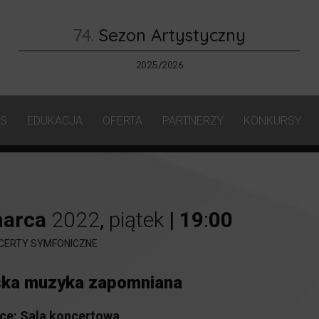
74.
Sezon Artystyczny
2025/2026
AS
EDUKACJA
OFERTA
PARTNERZY
KONKURSY
arca
2022
,
piątek
|
19
:
00
CERTY SYMFONICZNE
ska muzyka zapomniana
ce:
Sala koncertowa