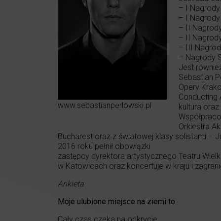
– I Nagrody
– I Nagrody
– II Nagrod
– II Nagro
– III Nagro
– Nagrody S
Jest równie
Sebastian P
Opery Krakow
Conducting 
www.sebastianperlowski.pl
kultura ora
Współpracow
Orkiestra A
Bucharest oraz z światowej klasy solistami – 
2016 roku pełnił obowiązki
zastępcy dyrektora artystycznego Teatru Wiel
w Katowicach oraz koncertuje w kraju i zagra
Ankieta
Moje ulubione miejsce na ziemi to
Cały czas czeka na odkrycie…