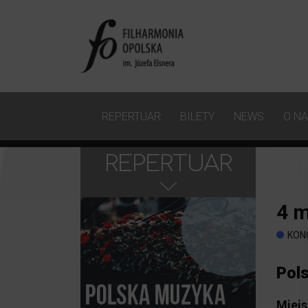
REPERTUAR
BILETY
NEWS
O N
REPERTUAR
4
m
KON
Pol
Miejs