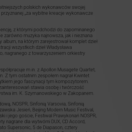
ybitniejszych polskich wykonawców swojej
z, przyznanej „za wybitne kreacje wykonawcze
ligencję, z którymi podchodzi do zapominanego
je zarówno muzyka najnowsza, jak i nieznana
 album, na którym zarejestrował komplet dzieł
stracji wszystkich dzieł Władysława
go, nagranego z towarzyszeniem orkiestry
półpracuje m.in. z Apollon Musagete Quartet,
im. Z tym ostatnim zespołem nagrał Kwintet
zątkiem jego fascynacji tym kompozytorem.
 zainteresowań stawia osobę i twórczość
zystwa im. K. Szymanowskiego w Zakopanem.
ową, NOSPR, Sinfonią Varsovia, Sinfonią
szawska Jesień, Beijing Modern Music Festival,
ki i jego goście, Festiwal Prawykonań NOSPR,
łyty nagrane dla wytwórni DUX, CD Accord,
cato Supersonic, 5 de Diapason, cztery