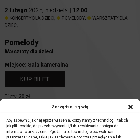
2
lutego
2025
,
niedziela
|
12
:
00
,
,
KONCERTY DLA DZIECI
POMELODY
WARSZTATY DLA
,
DZIECI
Pomelody
Warsztaty dla dzieci
Miejsce:
Sala kameralna
KUP BILET
Bilety:
30 zł
Zarządzaj zgodą
WYDARZENIE DOSTĘPNE RÓWNIEŻ W ABONAMENCIE
Aby zapewnić jak najlepsze wrażenia, korzystamy z technologii, takich
Warsztaty muzyczne pomelody
jak pliki cookie, do przechowywania i/lub uzyskiwania dostępu do
informacji o urządzeniu. Zgoda na te technologie pozwoli nam
Bilety wstępu dotyczą wszystkich uczestników, zarówno
przetwarzać dane, takie jak zachowanie podczas przeglądania lub