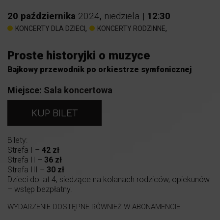
20
października
2024
,
niedziela
|
12
:
30
,
,
KONCERTY DLA DZIECI
KONCERTY RODZINNE
Proste historyjki o muzyce
Bajkowy przewodnik po orkiestrze symfonicznej
Miejsce:
Sala koncertowa
KUP BILET
Bilety:
Strefa I –
42 zł
Strefa II –
36 zł
Strefa III –
30 zł
Dzieci do lat 4, siedzące na kolanach rodziców, opiekunów
– wstęp bezpłatny.
WYDARZENIE DOSTĘPNE RÓWNIEŻ W ABONAMENCIE