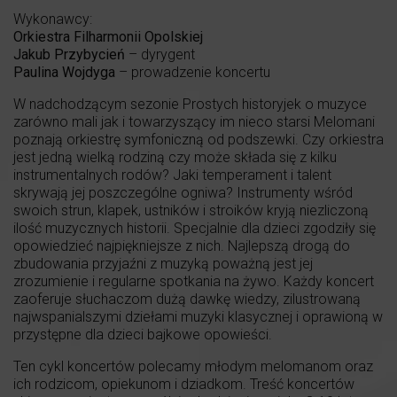
Wykonawcy:
Orkiestra Filharmonii Opolskiej
Jakub Przybycień
– dyrygent
Paulina Wojdyga
– prowadzenie koncertu
W nadchodzącym sezonie Prostych historyjek o muzyce
zarówno mali jak i towarzyszący im nieco starsi Melomani
poznają orkiestrę symfoniczną od podszewki. Czy orkiestra
jest jedną wielką rodziną czy może składa się z kilku
instrumentalnych rodów? Jaki temperament i talent
skrywają jej poszczególne ogniwa? Instrumenty wśród
swoich strun, klapek, ustników i stroików kryją niezliczoną
ilość muzycznych historii. Specjalnie dla dzieci zgodziły się
opowiedzieć najpiękniejsze z nich. Najlepszą drogą do
zbudowania przyjaźni z muzyką poważną jest jej
zrozumienie i regularne spotkania na żywo. Każdy koncert
zaoferuje słuchaczom dużą dawkę wiedzy, zilustrowaną
najwspanialszymi dziełami muzyki klasycznej i oprawioną w
przystępne dla dzieci bajkowe opowieści.
Ten cykl koncertów polecamy młodym melomanom oraz
ich rodzicom, opiekunom i dziadkom. Treść koncertów