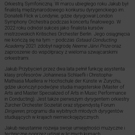
Orkiestrą Symfoniczną. W marcu ubiegłego roku Jakub był
finalistą międzynarodowego konkursu dyrygenckiego im.
Donatelli Flick w Londynie, gdzie dyrygował London
Symphony Orchestra podczas koncertu finałowego. W
2022 roku odniósł sukces jako finalista kursów
mistrzowskich Kritisches Orchester Berlin. Jego osiągnięcia
nie kończą się na tym – podczas
Gstaad Conducting
Academy
2021 zdobył nagrodę
Neeme Järvi Prize
oraz
zaproszenie do współpracy z wieloma szwajcarskimi
orkiestrami.
Jakub Przybycień przez dwa lata pełnił funkcję asystenta
klasy profesorów Johannesa Schlaefli i Christopha-
Mathiasa Muellera w Hochschule der Künste w Zurychu,
gdzie ukończył podwójne studia magisterskie (Master of
Arts and Master Specialized of Arts in Music Performance
in Conducting). Jest także pierwszym dyrygentem orkiestry
Zürcher Orchester Sozietät oraz stypendystą Forum
Dirigieren
, programu dla wybitnych młodych dyrygentów
studiujących w krajach niemieckojęzycznych.
Jakub nieustannie rozwija swoje umiejętności muzyczne i
techniczne poprzez udział w licznych kursach