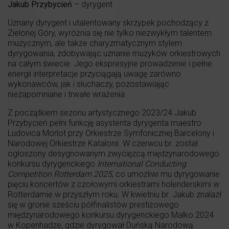
Jakub Przybycień
– dyrygent
Uznany dyrygent i utalentowany skrzypek pochodzący z
Zielonej Góry, wyróżnia się nie tylko niezwykłym talentem
muzycznym, ale także charyzmatycznym stylem
dyrygowania, zdobywając uznanie muzyków orkiestrowych
na całym świecie. Jego ekspresyjne prowadzenie i pełne
energii interpretacje przyciągają uwagę zarówno
wykonawców, jak i słuchaczy, pozostawiając
niezapomniane i trwałe wrażenia.
Z początkiem sezonu artystycznego 2023/24 Jakub
Przybycień pełni funkcję asystenta dyrygenta maestro
Ludovica Morlot przy Orkiestrze Symfonicznej Barcelony i
Narodowej Orkiestrze Katalonii. W czerwcu br. został
ogłoszony desygnowanym zwycięzcą międzynarodowego
konkursu dyrygenckiego
International Conducting
Competition Rotterdam 2025
, co umożliwi mu dyrygowanie
pięciu koncertów z czołowymi orkiestrami holenderskimi w
Rotterdamie w przyszłym roku. W kwietniu br. Jakub znalazł
się w gronie sześciu półfinalistów prestiżowego
międzynarodowego konkursu dyrygenckiego Malko 2024
w Kopenhadze, gdzie dyrygował Duńską Narodową