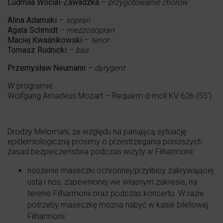
Ludmiła Wocial-Zawadzka
–
przygotowanie chórów
Alina Adamski
–
sopran
Agata Schmidt
–
mezzosopran
Maciej Kwaśnikowski
–
tenor
Tomasz Rudnicki
–
bas
Przemysław Neumann
–
dyrygent
W programie:
Wolfgang Amadeus Mozart – Requiem d-moll KV 626 (55′)
Drodzy Melomani, ze względu na panującą sytuację
epidemiologiczną prosimy o przestrzegania poniższych
zasad bezpieczeństwa podczas wizyty w Filharmonii:
noszenie maseczki ochronnej/przyłbicy zakrywającej
usta i nos, zapewnionej we własnym zakresie, na
terenie Filharmonii oraz podczas koncertu. W razie
potrzeby maseczkę można nabyć w kasie biletowej
Filharmonii