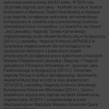
wykonanie pieśni polskiej XX/XXI wieku. W 2016 roku
otrzymała nagrodę specjalną – kontrakt na rolę w Teatrze
Królewskim w Madrycie (Teatro Real Madrid) w Hiszpanii
oraz nagrodę za najlepsze wykonanie arii niemieckiego
kompozytora w czwartej edycji prestiżowego konkursu
International Voice Competition „Le Grand Prix de l’Opera”.
Jest Laureatką I Nagrody Turnieju Kameralnego
organizowanego przez Akademię Muzyczną w Bydgoszczy
(2015 r.), Laureatką I Nagrody Konkursu ARTNOBLE w
Żyrardowie organizowanym dla wyróżniających się
osobowości twórczych z publicznych Uczelni
Artystycznych za najlepsze prace dyplomowe w Kategorii
Muzyka i Plastyka oraz Laureatką I Nagrody i 7 Nagród
specjalnych V Konkursu Wokalnego im. Ignacego Jana
Paderewskiego w Bydgoszczy (2015 r.). Otrzymała
nagrodę
Primus in artibus
dla najlepszego absolwenta
Akademii Muzycznej w Łodzi w roku akademickim
2014/2015, Laureatką I Nagrody Konkursu Wokalnego
Bursztynowa Struna we Włocławku (2014 r.). Oprócz
działalności artystycznej zajmuje się także działalnością
organizacyjną. W 2015 r. zorganizowała w Łodzi
Międzynarodowe Warsztaty Wokalno-Sceniczne Opera