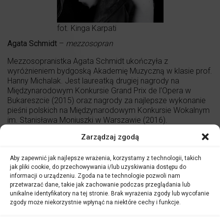
fot. Kinga Karpati
Agata Schmidt
–
mezzosopran
Mezzosopranistka Agata Schmidt ukończyła z
wyróżnieniem bydgoską Akademię Muzyczną w klasie prof.
Hanny Michalak. Jest laureatką drugiej nagrody na
Międzynarodowym Konkursie Grand Prix de l’Opera w
Bukareszcie (2015) oraz nagrody za najlepsze wykonanie
pieśni polskich na Międzynarodowym Konkursie Wokalnym
im. Stanisława Moniuszki w Warszawie (2016).
Zarządzaj zgodą
Artystka była uczestniczką Akademii Operowej przy
Teatrze Wielkim – Operze Narodowej, gdzie pracowała
pod opieką Anity Garanči, a w latach 2011-2014 Atelier
Aby zapewnić jak najlepsze wrażenia, korzystamy z technologii, takich
Lyrique Opery Paryskiej. W Opéra Garnier zadebiutowała
jak pliki cookie, do przechowywania i/lub uzyskiwania dostępu do
informacji o urządzeniu. Zgoda na te technologie pozwoli nam
tytułową rolą w
Orfeuszu i Eurydyce
W. Ch. Glucka w
przetwarzać dane, takie jak zachowanie podczas przeglądania lub
inscenizacji Piny Bausch. Za tę rolę otrzymała dwie
unikalne identyfikatory na tej stronie. Brak wyrażenia zgody lub wycofanie
prestiżowe nagrody: Prix L’AROP i Prix Carpeaux dla
zgody może niekorzystnie wpłynąć na niektóre cechy i funkcje.
najlepszego młodego śpiewaka 2014 roku.