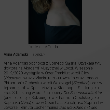
fot. Michał Gruda
Alina Adamski
–
sopran
Alina Adamski pochodzi z Górnego Śląska. Uzyskała tytuł
doktora na Akademii Muzycznej w Łodzi. W sezonie
2019/2020 wystąpiła w Oper Frankfurt w roli Gildy
(
Rigoletto
), wraz z Vladimirem Jurowskim oraz London
Philarmonic Orchestra w roli Waldvogel (
Siegfried
) oraz w
tej samej roli w Oper Leipzig, w Staatsoper Stuttart jako
Frau Silberklang w aranżacji opery
Der Schauspieldirektor
(przeniesionej z Salzburga), w Filharmonii Opolskiej jako
Kapłanka (
Aida
) oraz w Opernhaus Zürich jako Sopran I w
utworze Helmuta Lachenmanna
Das Mädchen mit den