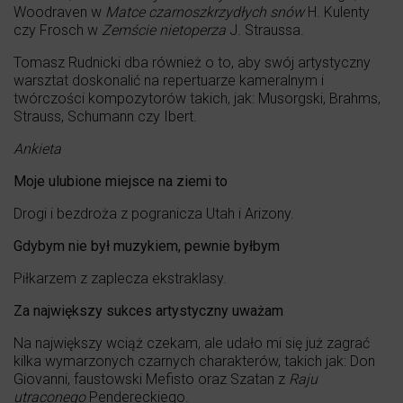
Woodraven w
Matce czarnoszkrzydłych snów
H. Kulenty
czy Frosch w
Zemście nietoperza
J. Straussa.
Tomasz Rudnicki dba również o to, aby swój artystyczny
warsztat doskonalić na repertuarze kameralnym i
twórczości kompozytorów takich, jak: Musorgski, Brahms,
Strauss, Schumann czy Ibert.
Ankieta
Moje ulubione miejsce na ziemi to
Drogi i bezdroża z pogranicza Utah i Arizony.
Gdybym nie był muzykiem, pewnie byłbym
Piłkarzem z zaplecza ekstraklasy.
Za największy sukces artystyczny uważam
Na największy wciąż czekam, ale udało mi się już zagrać
kilka wymarzonych czarnych charakterów, takich jak: Don
Giovanni, faustowski Mefisto oraz Szatan z
Raju
utraconego
Pendereckiego.