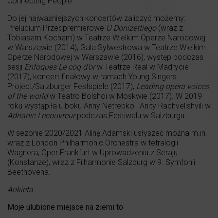
Connecting People.
Do jej najważniejszych koncertów zaliczyć możemy:
Preludium Przedpremierowe
U Donizettiego
(wraz z
Tobiasem Kochem) w Teatrze Wielkim Operze Narodowej
w Warszawie (2014), Gala Sylwestrowa w Teatrze Wielkim
Operze Narodowej w Warszawie (2016), występ podczas
sesji
Enfoques Le coq d’or
w Teatrze Real w Madrycie
(2017), koncert finałowy w ramach Young Singers
Project/Salzburger Festspiele (2017),
Leading opera voices
of the world
w Teatro Bolshoi w Moskwie (2017). W 2019
roku wystąpiła u boku Anny Netrebko i Anity Rachvelishvili w
Adrianie Lecouvreur
podczas Festiwalu w Salzburgu.
W sezonie 2020/2021 Alinę Adamski usłyszeć można m.in.
wraz z London Philharmonic Orchestra w tetralogii
Wagnera, Oper Frankfurt w Uprowadzeniu z Seraju
(Konstanze), wraz z Filharmonie Salzburg w 9. Symfonii
Beethovena.
Ankieta
Moje ulubione miejsce na ziemi to