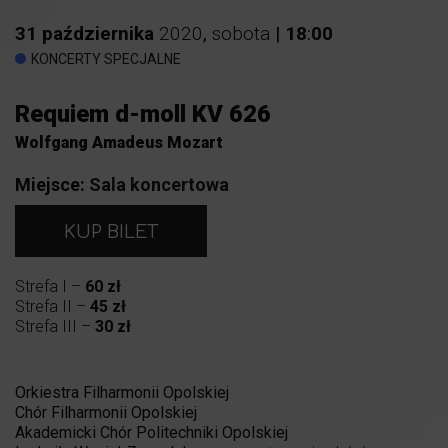
31
października
2020
,
sobota
|
18
:
00
KONCERTY SPECJALNE
Requiem d-moll KV 626
Wolfgang Amadeus Mozart
Miejsce:
Sala koncertowa
KUP BILET
Strefa I –
60 zł
Strefa II –
45 zł
Strefa III –
30 zł
Orkiestra Filharmonii Opolskiej
Chór Filharmonii Opolskiej
Akademicki Chór Politechniki Opolskiej