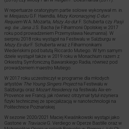
W repertuarze oratoryjnym partie solowe wykonywał m. in.
w
Mesjaszu
G.F. Haendla,
Mszy Koronacyjnej C-dur
i
Requiem
W.A. Mozarta,
Mszy As-du
r F. Schuberta czy
Pasji
wg. św. Jana
J.S. Bacha (w Filharmonii Opolskiej w 2017
roku pod prowadzeniem Przemysława Neumanna). W
sierpniu 2018 roku wystąpił na Festiwalu w Salzburgu w
Mszy Es-dur
F. Schuberta wraz z Filharmonikami
Wiedeńskimi pod batutą Riccardo Mutiego. W tym samym
dziele wystąpił także w 2019 roku w Monachium razem z
Orkiestrą Symfoniczną Bawarskiego Radia, również pod
prowadzeniem maestro Mutiego.
W 2017 roku uczestniczył w programie dla młodych
artystów
The Young Singers Project
na Festiwalu w
Salzburgu oraz
Mozart Residenc
y na festiwalu Aix-en-
Provence we Francji, jak również otrzymał tytuł inżyniera
fizyki technicznej ze specjalizacją w nanotechnologii na
Politechnice Poznańskiej.
W sezonie 2020/2021 Maciej Kwaśnikowski wystąpi jako
Gastone w
Traviacie
G. Verdiego w Operze Bastille oraz w
Metropolitan Opera w rolach Benvolio w
Romeo i Julii
Ch.