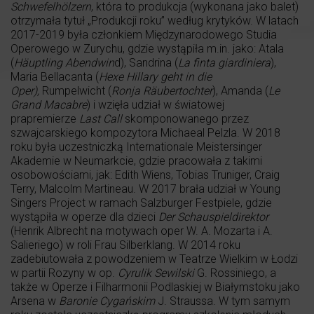
Schwefelhölzern
, która to produkcja (wykonana jako balet)
otrzymała tytuł „Produkcji roku” według krytyków. W latach
2017-2019 była członkiem Międzynarodowego Studia
Operowego w Zurychu, gdzie wystąpiła m.in. jako: Atala
(
Häuptling Abendwin
d), Sandrina (
La finta giardiniera
),
Maria Bellacanta (
Hexe Hillary geht in die
Oper),
Rumpelwicht (
Ronja Räubertochter
), Amanda (
Le
Grand Macabre
) i wzięła udział w światowej
prapremierze
Last Call
skomponowanego przez
szwajcarskiego kompozytora Michaeal Pelzla. W 2018
roku była uczestniczką Internationale Meistersinger
Akademie w Neumarkcie, gdzie pracowała z takimi
osobowościami, jak: Edith Wiens, Tobias Truniger, Craig
Terry, Malcolm Martineau. W 2017 brała udział w Young
Singers Project w ramach Salzburger Festpiele, gdzie
wystąpiła w operze dla dzieci
Der Schauspieldirektor
(Henrik Albrecht na motywach oper W. A. Mozarta i A.
Salieriego) w roli Frau Silberklang. W 2014 roku
zadebiutowała z powodzeniem w Teatrze Wielkim w Łodzi
w partii Rozyny w op.
Cyrulik Sewilski
G. Rossiniego, a
także w Operze i Filharmonii Podlaskiej w Białymstoku jako
Arsena w
Baronie Cygańskim
J. Straussa. W tym samym