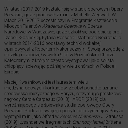
W latach 2017-2019 kształcił się w studiu operowym Opery
Paryskiej, gdzie pracował z m.in. z Michelle Wegwart. W
latach 2015-2017 uczestniczył w Programie Kształcenia
Młodych Talentów
Akademia Operowa
w Operze
Narodowej w Warszawie, gdzie szkolił się pod opieką prof.
Izabeli Kłosińskiej, Eytana Pessena i Matthiasa Rexrotha, a
w latach 2014-2016 podstawy techniki wokalnej
opanowywał z Robertem Nakonecznym. Swoją przygodę z
muzyką rozpoczął w wieku 9 lat w Poznańskim Chórze
Katedralnym, z którym często występował jako solista
chłopięcy, śpiewając później w wielu chórach w Polsce i
Europie.
Maciej Kwaśnikowski jest laureatem wielu
międzynarodowych konkursów. Zdobył ponadto uznanie
środowiska muzycznego w Paryżu, otrzymując prestiżowe
nagrody Cercle Carpeaux (2018) i AROP (2019) dla
wyróżniającego się śpiewaka studia operowego Opery
Paryskiej. Podczas swojego pobytu na rezydencji w Paryżu
wystąpił m.in. jako Alfred w
Zemście Nietoperza
J. Straussa
(2019), Lysander we fragmentach
Snu nocy letniej
Brittena
(2018) czy Młody Pan w
Reigen
P. Boesmansa (2017).