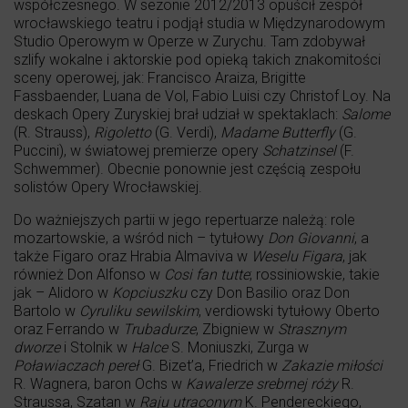
współczesnego. W sezonie 2012/2013 opuścił zespół
wrocławskiego teatru i podjął studia w Międzynarodowym
Studio Operowym w Operze w Zurychu. Tam zdobywał
szlify wokalne i aktorskie pod opieką takich znakomitości
sceny operowej, jak: Francisco Araiza, Brigitte
Fassbaender, Luana de Vol, Fabio Luisi czy Christof Loy. Na
deskach Opery Zuryskiej brał udział w spektaklach:
Salome
(R. Strauss),
Rigoletto
(G. Verdi),
Madame Butterfly
(G.
Puccini), w światowej premierze opery
Schatzinsel
(F.
Schwemmer). Obecnie ponownie jest częścią zespołu
solistów Opery Wrocławskiej.
Do ważniejszych partii w jego repertuarze należą: role
mozartowskie, a wśród nich – tytułowy
Don Giovanni
, a
także Figaro oraz Hrabia Almaviva w
Weselu Figara
, jak
również Don Alfonso w
Cosi fan tutte
; rossiniowskie, takie
jak – Alidoro w
Kopciuszku
czy Don Basilio oraz Don
Bartolo w
Cyruliku sewilskim
, verdiowski tytułowy Oberto
oraz Ferrando w
Trubadurze
, Zbigniew w
Strasznym
dworze
i Stolnik w
Halce
S. Moniuszki, Zurga w
Poławiaczach pereł
G. Bizet’a, Friedrich w
Zakazie miłości
R. Wagnera, baron Ochs w
Kawalerze srebrnej róży
R.
Straussa, Szatan w
Raju utraconym
K. Pendereckiego,