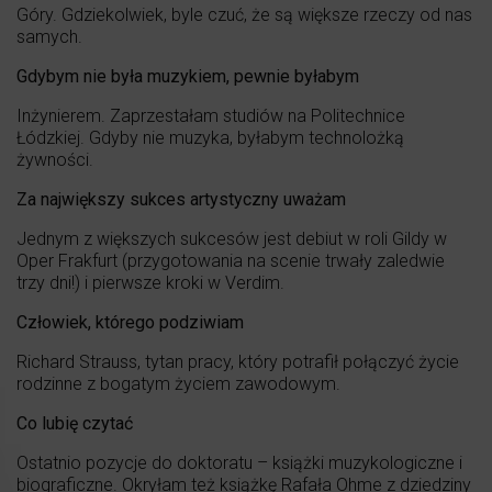
Góry. Gdziekolwiek, byle czuć, że są większe rzeczy od nas
samych.
Gdybym nie była muzykiem, pewnie byłabym
Inżynierem. Zaprzestałam studiów na Politechnice
Łódzkiej. Gdyby nie muzyka, byłabym technolożką
żywności.
Za największy sukces artystyczny uważam
Jednym z większych sukcesów jest debiut w roli Gildy w
Oper Frakfurt (przygotowania na scenie trwały zaledwie
trzy dni!) i pierwsze kroki w Verdim.
Człowiek, którego podziwiam
Richard Strauss, tytan pracy, który potrafił połączyć życie
rodzinne z bogatym życiem zawodowym.
Co lubię czytać
Ostatnio pozycje do doktoratu – książki muzykologiczne i
biograficzne. Okryłam też książkę Rafała Ohme z dziedziny