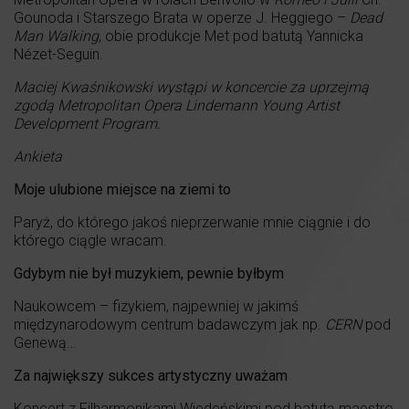
Gounoda i Starszego Brata w operze J. Heggiego –
Dead
Man Walking
, obie produkcje Met pod batutą Yannicka
Nézet-Seguin.
Maciej Kwaśnikowski wystąpi w koncercie za uprzejmą
zgodą Metropolitan Opera Lindemann Young Artist
Development Program.
Ankieta
Moje ulubione miejsce na ziemi to
Paryż, do którego jakoś nieprzerwanie mnie ciągnie i do
którego ciągle wracam.
Gdybym nie był muzykiem, pewnie byłbym
Naukowcem – fizykiem, najpewniej w jakimś
międzynarodowym centrum badawczym jak np.
CERN
pod
Genewą…
Za największy sukces artystyczny uważam
Koncert z Filharmonikami Wiedeńskimi pod batutą maestro