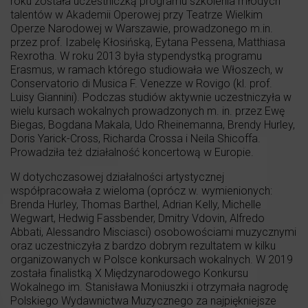
roku została uczestniczką programu szkolenia młodych
talentów w Akademii Operowej przy Teatrze Wielkim
Operze Narodowej w Warszawie, prowadzonego m.in.
przez prof. Izabelę Kłosińską, Eytana Pessena, Matthiasa
Rexrotha. W roku 2013 była stypendystką programu
Erasmus, w ramach którego studiowała we Włoszech, w
Conservatorio di Musica F. Venezze w Rovigo (kl. prof.
Luisy Giannini). Podczas studiów aktywnie uczestniczyła w
wielu kursach wokalnych prowadzonych m. in. przez Ewę
Biegas, Bogdana Makala, Udo Rheinemanna, Brendy Hurley,
Doris Yarick-Cross, Richarda Crossa i Neila Shicoffa.
Prowadziła też działalność koncertową w Europie.
W dotychczasowej działalności artystycznej
współpracowała z wieloma (oprócz w. wymienionych:
Brenda Hurley, Thomas Barthel, Adrian Kelly, Michelle
Wegwart, Hedwig Fassbender, Dmitry Vdovin, Alfredo
Abbati, Alessandro Misciasci) osobowościami muzycznymi
oraz uczestniczyła z bardzo dobrym rezultatem w kilku
organizowanych w Polsce konkursach wokalnych. W 2019
została finalistką X Międzynarodowego Konkursu
Wokalnego im. Stanisława Moniuszki i otrzymała nagrodę
Polskiego Wydawnictwa Muzycznego za najpiękniejsze