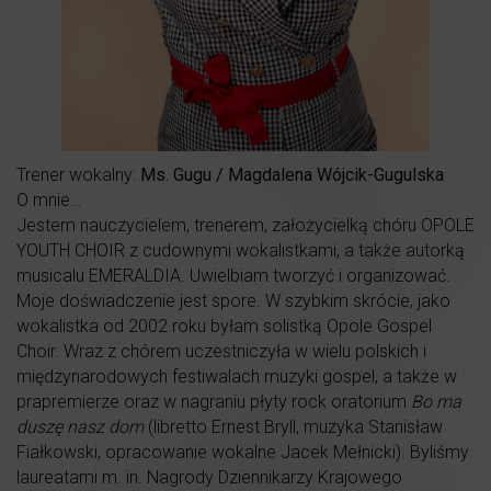
Trener wokalny:
Ms. Gugu / Magdalena Wójcik-Gugulska
O mnie…
Jestem nauczycielem, trenerem, założycielką chóru OPOLE
YOUTH CHOIR z cudownymi wokalistkami, a także autorką
musicalu EMERALDIA. Uwielbiam tworzyć i organizować.
Moje doświadczenie jest spore. W szybkim skrócie, jako
wokalistka od 2002 roku byłam solistką Opole Gospel
Choir. Wraz z chórem uczestniczyła w wielu polskich i
międzynarodowych festiwalach muzyki gospel, a także w
prapremierze oraz w nagraniu płyty rock oratorium
Bo ma
duszę nasz dom
(libretto Ernest Bryll, muzyka Stanisław
Fiałkowski, opracowanie wokalne Jacek Mełnicki). Byliśmy
laureatami m. in. Nagrody Dziennikarzy Krajowego