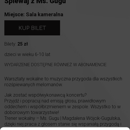
Śpiewaj z Ms. Gugu
Miejsce:
Sala kameralna
KUP BILET
Bilety:
25 zł
dzieci w wieku 6-10 lat
WYDARZENIE DOSTĘPNE RÓWNIEŻ W ABONAMENCIE
Warsztaty wokalne to muzyczna przygoda dla wszystkich
rozśpiewanych melomanów.
Jak zostać współwykonawcą koncertu?
Przyjdź i popracuj nad emisją głosu, prawidłowym
oddechem i współbrzmieniem w zespole. Wszystko to w
doborowym towarzystwie!
Trener wokalny – Ms. Gugu | Magdalena Wójcik-Gugulska,
dzięki niej praca z głosem stanie się wspaniałą przygodą i
doświadczeniem artystycznym.