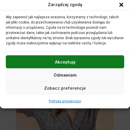
Zarządzaj zgodą
Nie zwlekaj! Każdy głos ma moc!
Więcej informacji na temat warsztatów.
Aby zapewnić jak najlepsze wrażenia, korzystamy z technologii, takich
jak pliki cookie, do przechowywania i/lub uzyskiwania dostępu do
informacji o urządzeniu. Zgoda na te technologie pozwoli nam
przetwarzać dane, takie jak zachowanie podczas przeglądania lub
unikalne identyfikatory na tej stronie. Brak wyrażenia zgody lub wycofanie
zgody może niekorzystnie wpłynąć na niektóre cechy i funkcje.
Akceptuję
Odmawiam
Zobacz preferencje
Polityka prywatności