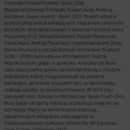
Festiwalu Polskiej Piosenki
Opole 2006
,
Międzynarodowego Festiwalu
Gospel Camp Meeting
,
European Gospel Award – Berlin 2005
. Brałam udział w
licznych programach telewizyjnych, nagraniach radiowych i
płytowych. Współpracowałam z gwiazdami polskiej sceny
muzycznej (m.in. Maryla Rodowicz, Ryszard Rynkowski,
Varius Manx, Andrzej Piaseczny) i międzynarodowej (Drupi,
Demis Roussos) podczas festiwali i koncertów. W latach
2004 – 2008 pracowała we Wrocławskim Teatrze
Współczesnym, grając w spektaklu
Amerykański Blues
.
Jako nauczycielka śpiewu od wielu lat pracuję z młodymi
wokalistami, którzy mogą pochwalić się wieloma
sukcesami, ale przede wszystkim tym, że się rozwijają i
realizują zgodnie ze swoimi potrzebami. W 2015 roku
założyłam chór dziecięco-młodzieżowy
Opole Youth Choir
,
który darzę olbrzymią miłością i któremu poświęcam się
bez reszty. Mamy na swoim koncie realizację
niesamowitych teledysków oraz nagrodę na
międzynarodowym konkursie chórów the 4th European
Choir Games, Gotheborg 2019.