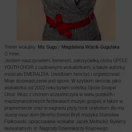
Trener wokalny:
Ms. Gugu / Magdalena Wójcik-Gugulska
O mnie…
Jestem nauczycielem, trenerem, założycielką chóru OPOLE
YOUTH CHOIR z cudownymi wokalistkami, a także autorką
musicalu EMERALDIA. Uwielbiam tworzyć i organizować.
Moje doświadczenie jest spore. W szybkim skrócie, jako
wokalistka od 2002 roku byłam solistką Opole Gospel
Choir. Wraz z chórem uczestniczyła w wielu polskich i
międzynarodowych festiwalach muzyki gospel, a także w
prapremierze oraz w nagraniu płyty rock oratorium
Bo ma
duszę nasz dom
(libretto Ernest Bryll, muzyka Stanisław
Fiałkowski, opracowanie wokalne Jacek Mełnicki). Byliśmy
laureatami m. in. Nagrody Dziennikarzy Krajowego