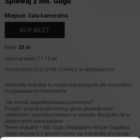
Śpiewaj z Ms. Gugu
Miejsce:
Sala kameralna
KUP BILET
Bilety:
25 zł
dzieci w wieku 11-15 lat
WYDARZENIE DOSTĘPNE RÓWNIEŻ W ABONAMENCIE
Warsztaty wokalne to muzyczna przygoda dla wszystkich
rozśpiewanych melomanów.
Jak zostać współwykonawcą koncertu?
Przyjdź i popracuj nad emisją głosu, prawidłowym
oddechem i współbrzmieniem w zespole. Wszystko to w
doborowym towarzystwie!
Trener wokalny – Ms. Gugu | Magdalena Wójcik-Gugulska,
dzięki niej praca z głosem stanie się wspaniałą przygodą i
doświadczeniem artystycznym.