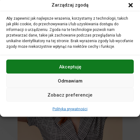
Zarządzaj zgodą
Nie zwlekaj! Każdy głos ma moc!
Więcej informacji na temat warsztatów.
Aby zapewnić jak najlepsze wrażenia, korzystamy z technologii, takich
jak pliki cookie, do przechowywania i/lub uzyskiwania dostępu do
informacji o urządzeniu. Zgoda na te technologie pozwoli nam
przetwarzać dane, takie jak zachowanie podczas przeglądania lub
unikalne identyfikatory na tej stronie. Brak wyrażenia zgody lub wycofanie
zgody może niekorzystnie wpłynąć na niektóre cechy i funkcje.
Akceptuję
Odmawiam
Zobacz preferencje
Polityka prywatności