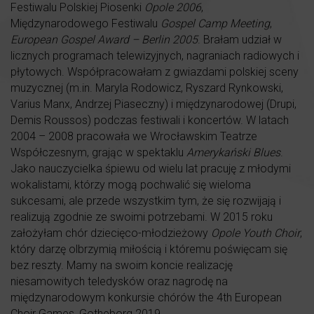
Festiwalu Polskiej Piosenki
Opole 2006
,
Międzynarodowego Festiwalu
Gospel Camp Meeting
,
European Gospel Award – Berlin 2005
. Brałam udział w
licznych programach telewizyjnych, nagraniach radiowych i
płytowych. Współpracowałam z gwiazdami polskiej sceny
muzycznej (m.in. Maryla Rodowicz, Ryszard Rynkowski,
Varius Manx, Andrzej Piaseczny) i międzynarodowej (Drupi,
Demis Roussos) podczas festiwali i koncertów. W latach
2004 – 2008 pracowała we Wrocławskim Teatrze
Współczesnym, grając w spektaklu
Amerykański Blues
.
Jako nauczycielka śpiewu od wielu lat pracuję z młodymi
wokalistami, którzy mogą pochwalić się wieloma
sukcesami, ale przede wszystkim tym, że się rozwijają i
realizują zgodnie ze swoimi potrzebami. W 2015 roku
założyłam chór dziecięco-młodzieżowy
Opole Youth Choir
,
który darzę olbrzymią miłością i któremu poświęcam się
bez reszty. Mamy na swoim koncie realizację
niesamowitych teledysków oraz nagrodę na
międzynarodowym konkursie chórów the 4th European
Choir Games, Gotheborg 2019.