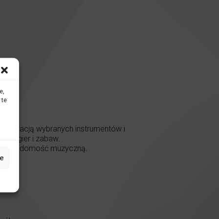
e,
 te
prezentacją wybranych instrumentów i
nych gier i zabaw.
oją świadomość muzyczną.
e