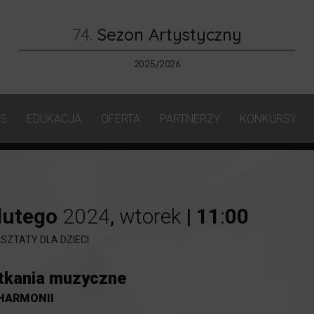
74.
Sezon Artystyczny
2025/2026
AS
EDUKACJA
OFERTA
PARTNERZY
KONKURSY
lutego
2024
,
wtorek
|
11
:
00
SZTATY DLA DZIECI
tkania muzyczne
LHARMONII