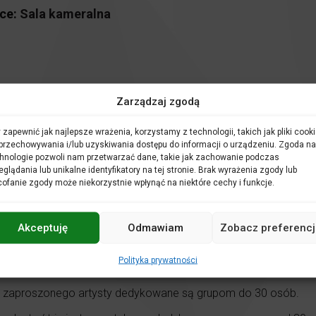
ce:
Sala kameralna
Zarządzaj zgodą
 zapewnić jak najlepsze wrażenia, korzystamy z technologii, takich jak pliki cooki
przechowywania i/lub uzyskiwania dostępu do informacji o urządzeniu. Zgoda na
hnologie pozwoli nam przetwarzać dane, takie jak zachowanie podczas
eglądania lub unikalne identyfikatory na tej stronie. Brak wyrażenia zgody lub
ho przyłożysz tam gra. A co dokładnie?
ofanie zgody może niekorzystnie wpłynąć na niektóre cechy i funkcje.
ali kameralnej Filharmonii Opolskiej. Zajęcia urozmaicone są 
nudzić – gdy będzie zbyt poważnie zabieramy Was w świat muzycz
 doskonały czas, aby dać się porwać dźwiękom i odnaleźć sw
Akceptuję
Odmawiam
Zobacz preferencj
ównież na jednorazową wizytę.
 również możliwość jej zwiedzenia.
Polityka prywatności
z zaproszonego artysty dedykowane są grupom do 30 osób.