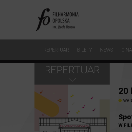
REPERTUAR
BILETY
NEWS
O N
REPERTUAR
20
WAR
Spo
W FI