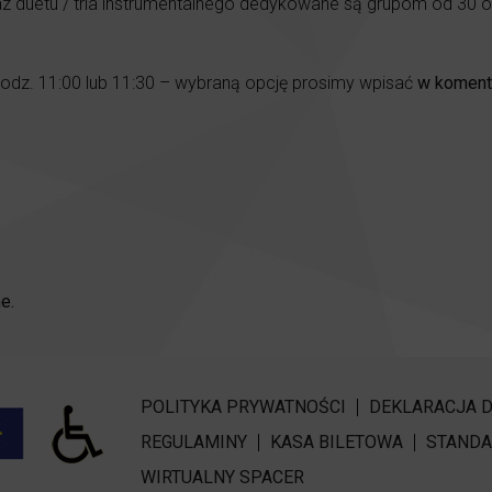
z duetu / tria instrumentalnego dedykowane są grupom od 30 
godz. 11:00 lub 11:30 – wybraną opcję prosimy wpisać
w koment
e.
POLITYKA PRYWATNOŚCI
DEKLARACJA 
REGULAMINY
KASA BILETOWA
STANDA
WIRTUALNY SPACER