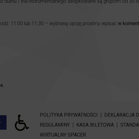
z duetu / tria instrumentalnego dedykowane są grupom od 30 
godz. 11:00 lub 11:30 – wybraną opcję prosimy wpisać
w koment
e.
POLITYKA PRYWATNOŚCI
DEKLARACJA 
REGULAMINY
KASA BILETOWA
STANDA
WIRTUALNY SPACER