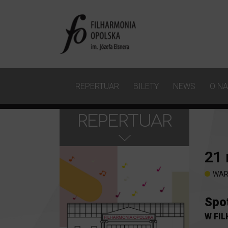
REPERTUAR
BILETY
NEWS
O N
REPERTUAR
21
WAR
Spo
W FI