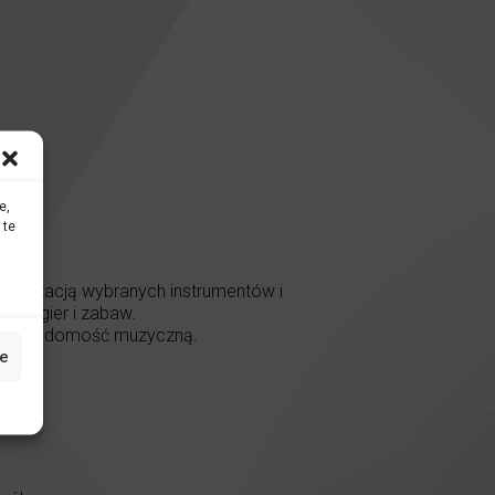
e,
 te
prezentacją wybranych instrumentów i
nych gier i zabaw.
oją świadomość muzyczną.
e