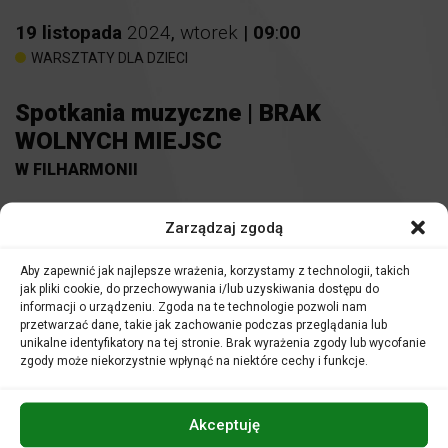
19
listopada
2024
,
wtorek
|
09
:
00
WARSZTATY DLA DZIECI
Spotkania muzyczne | BRAK
WOLNYCH MIEJSC
W FILHARMONII
Miejsce:
Sala kameralna
Zarządzaj zgodą
Bilety:
16 zł
Aby zapewnić jak najlepsze wrażenia, korzystamy z technologii, takich
Nauczyciele i opiekunowie grup uczestniczą w zajęciach
jak pliki cookie, do przechowywania i/lub uzyskiwania dostępu do
nieodpłatnie.
informacji o urządzeniu. Zgoda na te technologie pozwoli nam
przetwarzać dane, takie jak zachowanie podczas przeglądania lub
unikalne identyfikatory na tej stronie. Brak wyrażenia zgody lub wycofanie
zgody może niekorzystnie wpłynąć na niektóre cechy i funkcje.
Filharmonia to wyjątkowa instytucja. Gdzie ucho przyłożysz
tam gra. A co dokładnie?
Akceptuję
Zapraszamy na lekcję lub audycję muzyczną w Sali