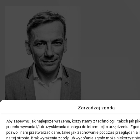
fot. Rafał Masłow
Zarządzaj zgodą
Piotr Matwiejczuk
– dziennikarz radiowy, krytyk i publicysta
Aby zapewnić jak najlepsze wrażenia, korzystamy z technologii, takich jak plik
muzyczny, absolwent Instytutu Muzykologii Uniwersytetu
przechowywania i/lub uzyskiwania dostępu do informacji o urządzeniu. Zgod
Warszawskiego, od 2002 roku związany z Redakcją
pozwoli nam przetwarzać dane, takie jak zachowanie podczas przeglądania lu
Muzyczną Programu 2 Polskiego Radia. W latach 2012–
na tej stronie. Brak wyrażenia zgody lub wycofanie zgody może niekorzystnie