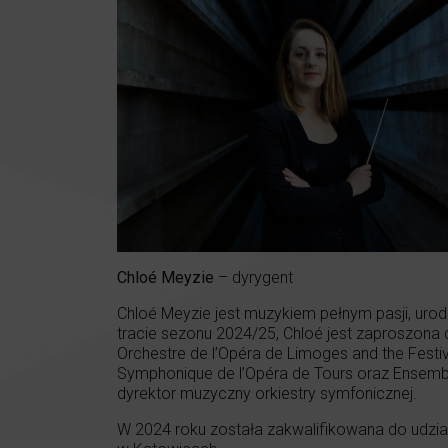
Chloé Meyzie
– dyrygent
Chloé Meyzie jest muzykiem pełnym pasji, urodz
tracie sezonu 2024/25, Chloé jest zaproszona d
Orchestre de l’Opéra de Limoges and the Festiv
Symphonique de l’Opéra de Tours oraz Ensembl
dyrektor muzyczny orkiestry symfonicznej.
W 2024 roku została zakwalifikowana do udzia