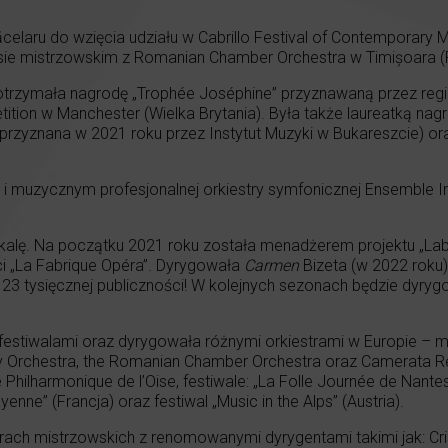
elaru do wzięcia udziału w Cabrillo Festival of Contemporary Mu
ursie mistrzowskim z Romanian Chamber Orchestra w Timișoara (
trzymała nagrodę „Trophée Joséphine” przyznawaną przez region 
tion w Manchester (Wielka Brytania). Była także laureatką nagr
rzyznana w 2021 roku przez Instytut Muzyki w Bukareszcie) or
 muzycznym profesjonalnej orkiestry symfonicznej Ensemble In
skalę. Na początku 2021 roku została menadżerem projektu „
ci „La Fabrique Opéra”. Dyrygowała
Carmen
Bizeta (w 2022 roku)
 23 tysięcznej publiczności! W kolejnych sezonach będzie dyry
festiwalami oraz dyrygowała różnymi orkiestrami w Europie – m.
 Orchestra, the Romanian Chamber Orchestra oraz Camerata Reg
ilharmonique de l’Oise, festiwale: „La Folle Journée de Nantes”, 
enne” (Francja) oraz festiwal „Music in the Alps” (Austria).
rach mistrzowskich z renomowanymi dyrygentami takimi jak: Cris