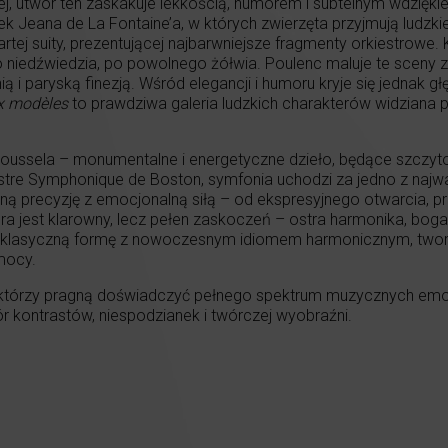
j, utwór ten zaskakuje lekkością, humorem i subtelnym wdzięki
ajek Jeana de La Fontaine’a, w których zwierzęta przyjmują ludzk
rtej suity, prezentującej najbarwniejsze fragmenty orkiestrowe
o niedźwiedzia, po powolnego żółwia. Poulenc maluje te sceny z
 paryską finezją. Wśród elegancji i humoru kryje się jednak gł
x modèles
to prawdziwa galeria ludzkich charakterów widziana p
oussela – monumentalne i energetyczne dzieło, będące szczyto
e Symphonique de Boston, symfonia uchodzi za jedno z najważn
lną precyzję z emocjonalną siłą – od ekspresyjnego otwarcia, pr
 jest klarowny, lecz pełen zaskoczeń – ostra harmonika, bogata,
 klasyczną formę z nowoczesnym idiomem harmonicznym, tworząc 
mocy.
, którzy pragną doświadczyć pełnego spektrum muzycznych emo
r kontrastów, niespodzianek i twórczej wyobraźni.