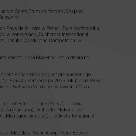
sic in Santa Cruz (Kalifornia/USA) jako
Rumunia).
Pays de la Loire w Francji. Była półfinalistką
ód w konkursach „Bucharest International
az „Danube Conducting Competition” w
strumental de la Mayenne, która działa na
Labopéra Périgord-Dordogne” prowadzonego
,
La Traviata
Verdiego (w 2023 roku) oraz
West
gowała
Nabucco
Verdiego (w kwietniu 2025
in. Orchestre Colonne (Paryż), Danubia
ala (Rumunia), Orchestre National de
„Ma région virtuose”, „Festival international
tian Măcelaru, Marin Alsop, Peter Eötvös,