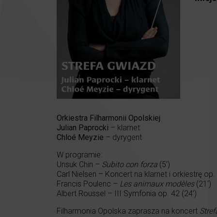
Orkiestra Filharmonii Opolskiej
Julian Paprocki
– klarnet
Chloé Meyzie
– dyrygent
W programie:
Unsuk Chin –
Subito con forza
(5’)
Carl Nielsen – Koncert na klarnet i orkiestrę op.
Francis Poulenc –
Les animaux modèles
(21’)
Albert Roussel – III Symfonia op. 42 (24’)
Filharmonia Opolska zaprasza na koncert
Stre