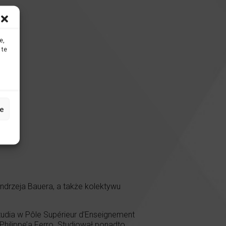
e,
 te
e
drzeja Bauera, a także kolektywu
udia w Pôle Supérieur d’Enseignement
Philippe’a Ferro. Studiował ponadto