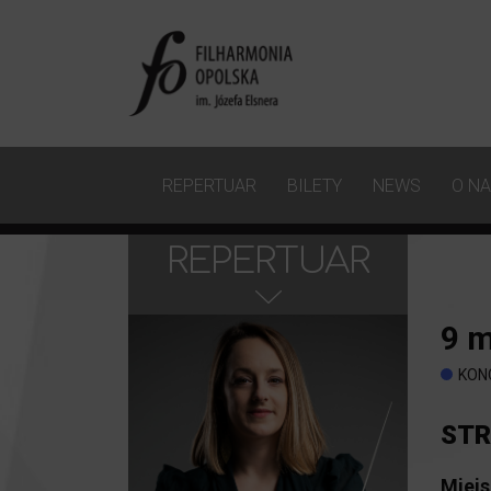
REPERTUAR
BILETY
NEWS
O N
REPERTUAR
9
m
KON
STR
Miejs