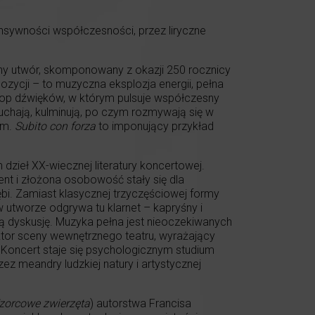
nsywności współczesności, przez liryczne
wny utwór, skomponowany z okazji 250 rocznicy
ozycji – to muzyczna eksplozja energii, pełna
op dźwięków, w którym pulsuje współczesny
chają, kulminują, po czym rozmywają się w
em.
Subito con forza
to imponujący przykład
 dzieł XX-wiecznej literatury koncertowej.
nt i złożona osobowość stały się dla
bi. Zamiast klasycznej trzyczęściowej formy
w utworze odgrywa tu klarnet – kapryśny i
iętą dyskusję. Muzyka pełna jest nieoczekiwanych
ktor sceny wewnętrznego teatru, wyrażający
 Koncert staje się psychologicznym studium
ez meandry ludzkiej natury i artystycznej
orcowe zwierzęta
) autorstwa Francisa