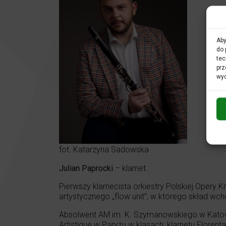
Aby
do 
tec
prz
wyc
fot. Katarzyna Sadowska
Julian Paprocki
– klarnet
Pierwszy klarnecista orkiestry Polskiej Opery 
artystycznego „flow unit”, w którego skład w
Absolwent AM im. K. Szymanowskiego w Katowi
Artistique w Paryżu w klasach: klarnetu Floren