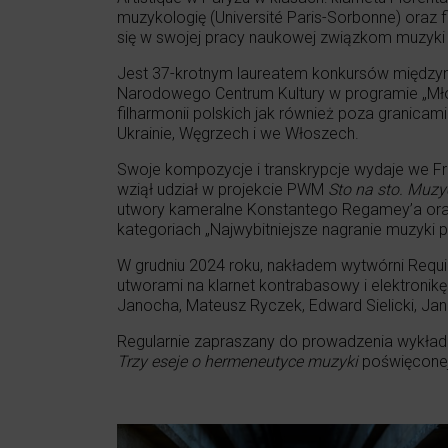
muzykologię (Université Paris-Sorbonne) oraz 
się w swojej pracy naukowej związkom muzyki z
Jest 37-krotnym laureatem konkursów międzyna
Narodowego Centrum Kultury w programie „Młod
filharmonii polskich jak również poza granicami k
Ukrainie, Węgrzech i we Włoszech.
Swoje kompozycje i transkrypcje wydaje we Fran
wziął udział w projekcie PWM
Sto na sto. Muz
utwory kameralne Konstantego Regamey’a ora
kategoriach „Najwybitniejsze nagranie muzyki po
W grudniu 2024 roku, nakładem wytwórni Requi
utworami na klarnet kontrabasowy i elektronikę
Janocha, Mateusz Ryczek, Edward Sielicki, Jan
Regularnie zapraszany do prowadzenia wykładów
Trzy eseje o hermeneutyce muzyki
poświęconej