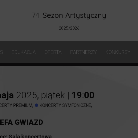
74.
Sezon Artystyczny
2025/2026
AS
EDUKACJA
OFERTA
PARTNERZY
KONKURSY
aja
2025
,
piątek
|
19
:
00
,
,
CERTY PREMIUM
KONCERTY SYMFONICZNE
EFA GWIAZD
ce:
Sala koncertowa