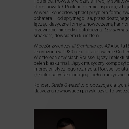
Poulenca. Powstały w czasie II wojny światowe
której powstał. Poulenc czerpie inspirację z b
W wersji koncertowej balet przybiera formę zwa
bohatera – od sprytnego lisa, przez dostojneg
łącząc klasyczne formy z nowoczesną harmonią i
przewrotną, niekiedy nostalgiczną.
Les animau
smakiem, dowcipem i kunsztem.
Wieczór zwieńczy
III Symfonia op. 42
Alberta R
Ukończona w 1930 roku na zamówienie Orchestr
W czterech częściach Roussel łączy intelektua
pełen blasku finał. Język muzyczny kompozytora
impresjonistycznego rozmycia. Roussel splata
głęboko satysfakcjonującą i pełną muzycznej 
Koncert
Strefa Gwiazd
to propozycja dla tych
klasyczną równowagę i paryski szyk. To wieczó