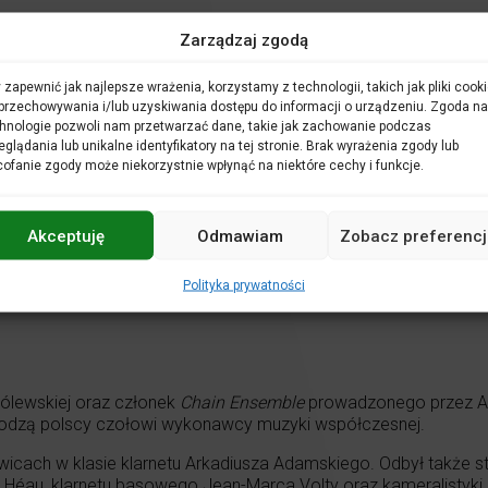
Zarządzaj zgodą
 zapewnić jak najlepsze wrażenia, korzystamy z technologii, takich jak pliki cooki
przechowywania i/lub uzyskiwania dostępu do informacji o urządzeniu. Zgoda na
hnologie pozwoli nam przetwarzać dane, takie jak zachowanie podczas
eglądania lub unikalne identyfikatory na tej stronie. Brak wyrażenia zgody lub
ofanie zgody może niekorzystnie wpłynąć na niektóre cechy i funkcje.
Akceptuję
Odmawiam
Zobacz preferencj
Polityka prywatności
Królewskiej oraz członek
Chain Ensemble
prowadzonego przez An
chodzą polscy czołowi wykonawcy muzyki współczesnej.
cach w klasie klarnetu Arkadiusza Adamskiego. Odbył także st
ta Héau, klarnetu basowego Jean-Marca Volty oraz kameralistyki 