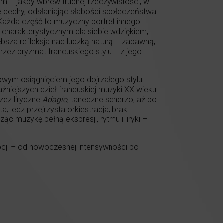
em – jakby wbrew trudnej rzeczywistości, w
ie cechy, odsłaniając słabości społeczeństwa.
. Każda część to muzyczny portret innego
 charakterystycznym dla siebie wdziękiem,
ębsza refleksja nad ludzką naturą – zabawną,
rzez pryzmat francuskiego stylu – z jego
wym osiągnięciem jego dojrzałego stylu.
iejszych dzieł francuskiej muzyki XX wieku.
zez liryczne
Adagio
, taneczne scherzo, aż po
 lecz przejrzysta orkiestracja, brak
muzykę pełną ekspresji, rytmu i liryki –
cji – od nowoczesnej intensywności po