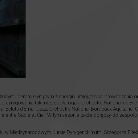
onym liderem słynącym z energii i umiejętności prowadzenia orkie
o dyrygowania takimi zespołami jak: Orchestre National de Bret
al Éclats d’Émail Jazz, Orchestre National Bordeaux Aquitaine,
e entre Sable et Ciel. W tym sezonie także dołączy do zespołu
łu w Międzynarodowym Kursie Dyrygenckim im. Grzegorza Fitelb