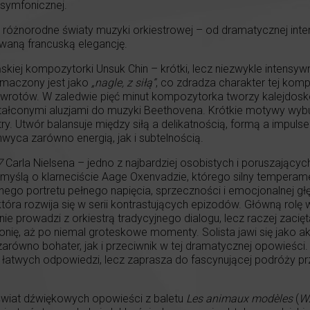
 symfonicznej.
 różnorodne światy muzyki orkiestrowej – od dramatycznej inte
waną francuską elegancję.
skiej kompozytorki Unsuk Chin – krótki, lecz niezwykle intensy
umaczony jest jako
„nagle, z siłą”
, co zdradza charakter tej komp
wrotów. W zaledwie pięć minut kompozytorka tworzy kalejdosk
tałconymi aluzjami do muzyki Beethovena. Krótkie motywy wybu
try. Utwór balansuje między siłą a delikatnością, formą a impuls
yca zarówno energią, jak i subtelnością.
57
Carla Nielsena – jedno z najbardziej osobistych i poruszających
myślą o klarneciście Aage Oxenvadzie, którego silny temperame
go portretu pełnego napięcia, sprzeczności i emocjonalnej głę
tóra rozwija się w serii kontrastujących epizodów. Główną rolę 
y nie prowadzi z orkiestrą tradycyjnego dialogu, lecz raczej zac
nię, aż po niemal groteskowe momenty. Solista jawi się jako a
równo bohater, jak i przeciwnik w tej dramatycznej opowieści.
je łatwych odpowiedzi, lecz zaprasza do fascynującej podróży prz
 świat dźwiękowych opowieści z baletu
Les animaux modèles
(
Wz