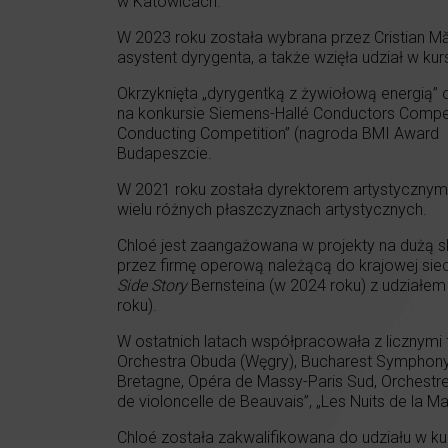
w Katowicach.
W 2023 roku została wybrana przez Cristian Măc
asystent dyrygenta, a także wzięła udział w k
Okrzyknięta „dyrygentką z żywiołową energią” o
na konkursie Siemens-Hallé Conductors Competi
Conducting Competition” (nagroda BMI Award p
Budapeszcie.
W 2021 roku została dyrektorem artystycznym i
wielu różnych płaszczyznach artystycznych.
Chloé jest zaangażowana w projekty na dużą 
przez firmę operową należącą do krajowej sie
Side Story
Bernsteina (w 2024 roku) z udziałem
roku).
W ostatnich latach współpracowała z licznymi 
Orchestra Obuda (Węgry), Bucharest Symphony
Bretagne, Opéra de Massy-Paris Sud, Orchestre Ph
de violoncelle de Beauvais”, „Les Nuits de la May
Chloé została zakwalifikowana do udziału w ku