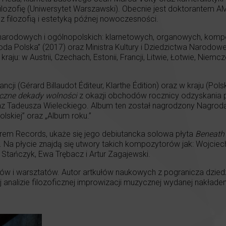
filozofię (Uniwersytet Warszawski). Obecnie jest doktorantem A
 filozofią i estetyką późnej nowoczesności.
rodowych i ogólnopolskich: klarnetowych, organowych, kompoz
a Polska” (2017) oraz Ministra Kultury i Dziedzictwa Narodo
raju: w Austrii, Czechach, Estonii, Francji, Litwie, Łotwie, Niemcze
cji (Gérard Billaudot Éditeur, Klarthe Édition) oraz w kraju (
yczne dekady wolności
z okazji obchodów rocznicy odzyskania p
z Tadeusza Wieleckiego. Album ten został nagrodzony Nagrod
lskiej” oraz „Album roku.”
rem Records, ukaże się jego debiutancka solowa płyta
Beneath 
. Na płycie znajdą się utwory takich kompozytorów jak: Wojciech
 Stańczyk, Ewa Trębacz i Artur Zagajewski.
 i warsztatów. Autor artkułów naukowych z pogranicza dziedzin 
 analizie filozoficznej improwizacji muzycznej wydanej nakła