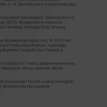
M im. G. i K. Bacewiczów w Łodzi poświęcając
ytorskich i kameralnych. Stypendysta m.in.:
wego (2012). Występował w większości
ch, Norwegii, Portugalii, Rosji, Słowacji,
Polskie Wydawnictwo Muzyczne). W 2018 roku
rzez Polskę niepodległości, nagrywając
ą Akademii Fonograficznej
Fryderyk
w
the Surface of Timbre
z dedykowanymi jemu
 Błażejczyk, Maciej Jabłoński, Michał
muzykologii i filozofii, a także monografii
dem Wydawnictwa Nieoczywiste.