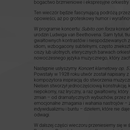
bogactwo brzmieniowe i ekspresyjne orkiestry
Ten wieczór będzie fascynującą podróżą przez
opowieści, aż po groteskowy humor i wyrafino
W programie koncertu:
Subito con forza
koreań
urodzin Ludwiga van Beethovena. Sam tytuł, tł
gwałtownych kontrastów i niespodziewanych z
idiom, wzbogacony subtelnymi, często znieksz
ciszy lub ulotnych, eterycznych barwach orkies
nowoczesnego języka muzycznego, który zachw
Następnie usłyszymy
Koncert klarnetowy op. 
Powstały w 1928 roku utwór został napisany z 
kompozytora inspiracją do stworzenia muzyczne
Nielsen stworzył jednoczęściową konstrukcję, k
niepokorny, raz liryczny, a raz gwałtowny, któr
zmian – od dramatycznych wybuchów, przez iro
emocjonalne zmagania i wahania nastrojów – za
indywidualizmu i buntu – dziełem, które nie da
odwagi.
W dalszej części wieczoru przeniesiemy się w