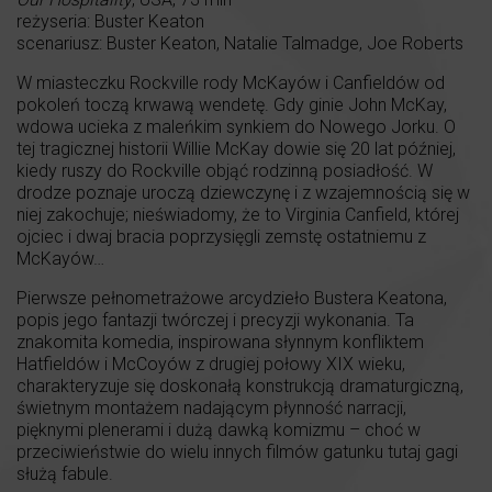
reżyseria: Buster Keaton
scenariusz: Buster Keaton, Natalie Talmadge, Joe Roberts
W miasteczku Rockville rody McKayów i Canfieldów od
pokoleń toczą krwawą wendetę. Gdy ginie John McKay,
wdowa ucieka z maleńkim synkiem do Nowego Jorku. O
tej tragicznej historii Willie McKay dowie się 20 lat później,
kiedy ruszy do Rockville objąć rodzinną posiadłość. W
drodze poznaje uroczą dziewczynę i z wzajemnością się w
niej zakochuje; nieświadomy, że to Virginia Canfield, której
ojciec i dwaj bracia poprzysięgli zemstę ostatniemu z
McKayów…
Pierwsze pełnometrażowe arcydzieło Bustera Keatona,
popis jego fantazji twórczej i precyzji wykonania. Ta
znakomita komedia, inspirowana słynnym konfliktem
Hatfieldów i McCoyów z drugiej połowy XIX wieku,
charakteryzuje się doskonałą konstrukcją dramaturgiczną,
świetnym montażem nadającym płynność narracji,
pięknymi plenerami i dużą dawką komizmu – choć w
przeciwieństwie do wielu innych filmów gatunku tutaj gagi
służą fabule.