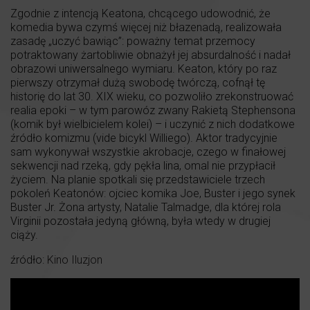
Zgodnie z intencją Keatona, chcącego udowodnić, że
komedia bywa czymś więcej niż błazenadą, realizowała
zasadę „uczyć bawiąc”: poważny temat przemocy
potraktowany żartobliwie obnażył jej absurdalność i nadał
obrazowi uniwersalnego wymiaru. Keaton, który po raz
pierwszy otrzymał dużą swobodę twórczą, cofnął tę
historię do lat 30. XIX wieku, co pozwoliło zrekonstruować
realia epoki – w tym parowóz zwany Rakietą Stephensona
(komik był wielbicielem kolei) – i uczynić z nich dodatkowe
źródło komizmu (vide bicykl Williego). Aktor tradycyjnie
sam wykonywał wszystkie akrobacje, czego w finałowej
sekwencji nad rzeką, gdy pękła lina, omal nie przypłacił
życiem. Na planie spotkali się przedstawiciele trzech
pokoleń Keatonów: ojciec komika Joe, Buster i jego synek
Buster Jr. Żona artysty, Natalie Talmadge, dla której rola
Virginii pozostała jedyną główną, była wtedy w drugiej
ciąży.
źródło:
Kino Iluzjon