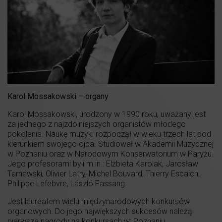
Karol Mossakowski – organy
Karol Mossakowski, urodzony w 1990 roku, uważany jest
za jednego z najzdolniejszych organistów młodego
pokolenia. Naukę muzyki rozpoczął w wieku trzech lat pod
kierunkiem swojego ojca. Studiował w Akademii Muzycznej
w Poznaniu oraz w Narodowym Konserwatorium w Paryżu.
Jego profesorami byli m.in.: Elżbieta Karolak, Jarosław
Tarnawski, Olivier Latry, Michel Bouvard, Thierry Escaich,
Philippe Lefebvre, László Fassang.
Jest laureatem wielu międzynarodowych konkursów
organowych. Do jego największych sukcesów należą
pierwsze nagrody na konkursach w: Poznaniu