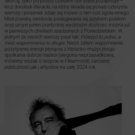
twórcą, tylko po prostu
czasami coś sobie pozapisuje
–
lecz dorobek literacki, na który składa się ponad czterysta
wierszy i piosenek zdaje się mówić o nim coś zgoła innego.
Mistrzowską swobodę posługiwania się językiem polskim
oraz umysł pełen poetyckiej wyobraźni dostrzec można już
w pierwszych chwilach spędzanych z Poniedzielskim. W
jednym ze swoich wierszy pisał tak:
Przeżyć to jedno, a
mieć wspomnienia to drugie.
Niech zatem wspomnienie
pozytywnej energii płynącej z literacko-muzycznego
spotkania dobrze nastroi (alegoria nieprzypadkowa,
mówimy wszak o wizycie w Filharmonii!) zarówno
publiczność jak i artystów na cały 2024 rok.