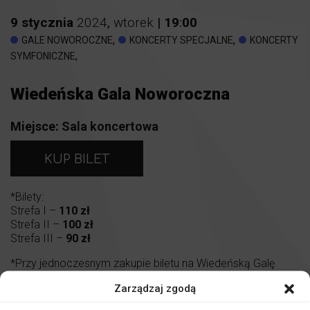
9
stycznia
2024
,
wtorek
|
19
:
00
,
,
GALE NOWOROCZNE
KONCERTY SPECJALNE
KONCERTY
,
SYMFONICZNE
Wiedeńska Gala Noworoczna
Miejsce:
Sala koncertowa
KUP BILET
*Bilety:
Strefa I –
110 zł
Strefa II –
100 zł
Strefa III –
90 zł
*Przy jednoczesnym zakupie biletu na Wiedeńską Galę
Noworoczną oraz na Walentynkowy Koncert Muzyki
Zarządzaj zgodą
Filmowej, łączna cena za oba bilety wynosi
200 zł
.
Promocja wyłącznie w kasie biletowej.