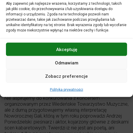
Aby zapewnić jak najlepsze wrażenia, korzystamy z technologii, takich
jak pliki cookie, do przechowywania i/lub uzyskiwania dostępu do
informacji o urządzeniu. Zgoda na te technologie pozwoli nam
Orkiestra Filharmonii Opolskiej
przetwarzać dane, takie jak zachowanie podczas przeglądania lub
Przemysław Neumann
– dyrygent
unikalne identyfikatory na tej stronie. Brak wyrażenia zgody lub wycofanie
Andrzej Poniedzielski
– prowadzenie koncertu
zgody może niekorzystnie wpłynąć na niektóre cechy i funkcje.
Zwyczaj świętowania Nowego Roku przy dźwiękach lekkiej,
tanecznej muzyki orkiestrowej narodził się w Wiedniu. Do
Akceptuję
dziś w koncertach Filharmoników Wiedeńskich w
Złotej
Sali
Musikverein uczestniczy rokrocznie wielomilionowa
Odmawiam
publiczność: sama sala (w której Orkiestra Filharmonii
Opolskiej koncertowała aż trzykrotnie, w latach 2008–
2010) mieści około dwóch tysięcy słuchaczy, ale
Zobacz preferencje
wydarzenie transmitowane jest na żywo do ponad
dziewięćdziesięciu państw.
Polityka prywatności
Nie aspirujemy do konkurowania z koncertem
organizowanym przez Wiedeńskie Towarzystwo Muzyczne,
ale z dumą przygotowujemy własną interpretację
Noworocznej Gali, którą w tym roku poprowadzi Andrzej
Poniedzielski: pieśniarz i aktor, kojarzony głównie z deskami
scen kabaretowych. Twierdzi iż nie jest ani poetą, ani