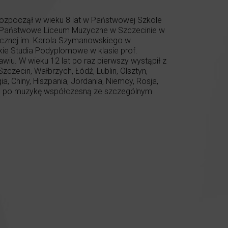
 rozpoczął w wieku 8 lat w Państwowej Szkole
ył Państwowe Liceum Muzyczne w Szczecinie w
ycznej im. Karola Szymanowskiego w
kie Studia Podyplomowe w klasie prof.
iu. W wieku 12 lat po raz pierwszy wystąpił z
zczecin, Wałbrzych, Łódź, Lublin, Olsztyn,
, Chiny, Hiszpania, Jordania, Niemcy, Rosja,
oku po muzykę współczesną ze szczególnym