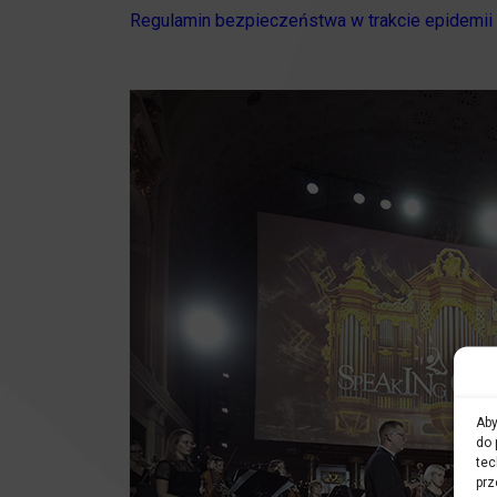
Regulamin bezpieczeństwa w trakcie epidemi
Aby
do 
tec
prz