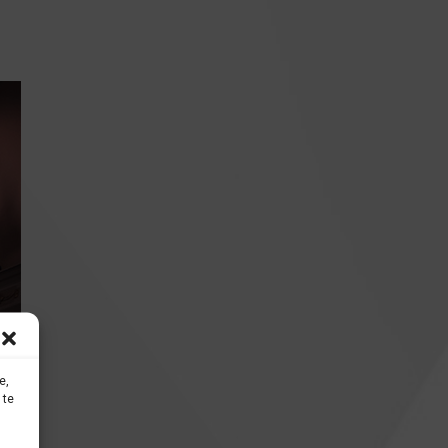
e,
 te