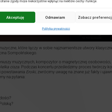
ofanie zgody może niekorzystnie wpłynąć na niektóre cechy i funkcje.
Akceptuję
Odmawiam
Zobacz preferencj
Polityka prywatności
uzyczne, które łączy w sobie najznamienitsze utwory klasycz
ina Sompolińskiego.
geniuszy muzycznych, kompozytor o magnetycznej osobowości, w
ielka cisza
. Podczas koncertu prześledzimy proces twórczy k
ci powstawania
Eroiki
, zwrócimy uwagę na znane już fakty i uja
my na pytania:
?
odości?
Polską?