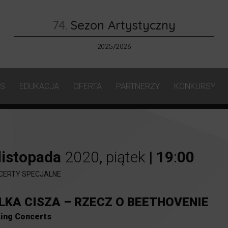
74.
Sezon Artystyczny
2025/2026
AS
EDUKACJA
OFERTA
PARTNERZY
KONKURSY
listopada
2020
,
piątek
|
19
:
00
CERTY SPECJALNE
LKA CISZA – RZECZ O BEETHOVENIE
ing Concerts