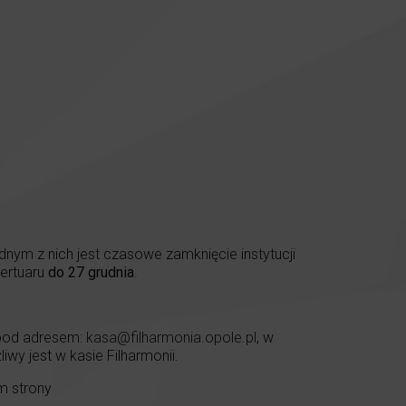
nym z nich jest czasowe zamknięcie instytucji
pertuaru
do 27 grudnia
.
 pod adresem:
kasa@filharmonia.opole.pl
, w
wy jest w kasie Filharmonii.
m strony