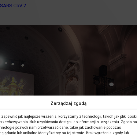
i SARS CoV 2
Zarządzaj zgodą
 zapewnić jak najlepsze wrażenia, korzystamy z technologii, takich jak pliki cooki
przechowywania i/lub uzyskiwania dostępu do informacji o urządzeniu. Zgoda na
hnologie pozwoli nam przetwarzać dane, takie jak zachowanie podczas
eglądania lub unikalne identyfikatory na tej stronie. Brak wyrażenia zgody lub