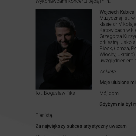
Wykonawcami koncertu będą m.in.:
Wojciech Kubica
Muzycznej Ist. 
klasie dr Mikoł
Katowicach w kla
Grzegorza Kurzyń
orkiestrą. Jako s
Płock, Łomża, Po
Włochy, Ukraina
uwzględnieniem m
Ankieta
Moje ulubione mi
fot. Bogusław Fiks
Mój dom.
Gdybym nie był 
Pianistą.
Za największy sukces artystyczny uważam