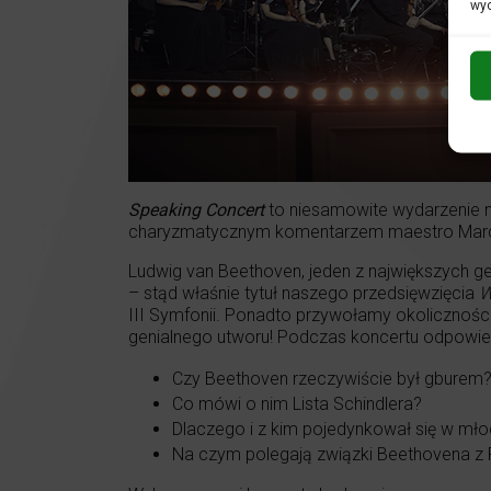
wyc
Speaking Concert
to niesamowite wydarzenie m
charyzmatycznym komentarzem maestro Marc
Ludwig van Beethoven, jeden z największych 
– stąd właśnie tytuł naszego przedsięwzięcia
W
III Symfonii. Ponadto przywołamy okolicznoś
genialnego utworu! Podczas koncertu odpowie
Czy Beethoven rzeczywiście był gburem
Co mówi o nim Lista Schindlera?
Dlaczego i z kim pojedynkował się w mł
Na czym polegają związki Beethovena z 