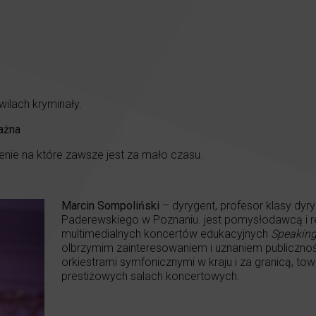
wilach kryminały.
ażna
nie na które zawsze jest za mało czasu.
Marcin Sompoliński
– dyrygent, profesor klasy dyry
Paderewskiego w Poznaniu. jest pomysłodawcą i r
multimedialnych koncertów edukacyjnych
Speaking
olbrzymim zainteresowaniem i uznaniem publiczno
orkiestrami symfonicznymi w kraju i za granicą, to
prestiżowych salach koncertowych.