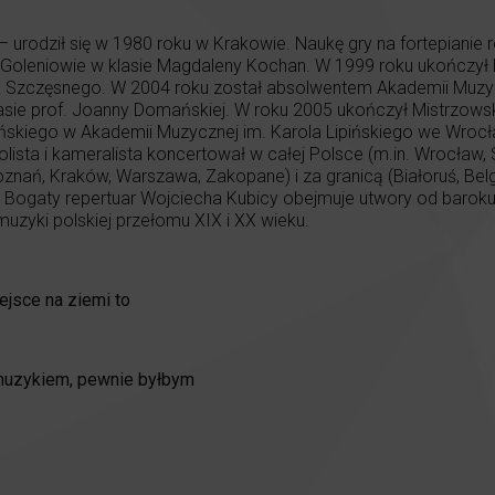
– urodził się w 1980 roku w Krakowie. Naukę gry na fortepianie
w Goleniowie w klasie Magdaleny Kochan. W 1999 roku ukończ
aja Szczęsnego. W 2004 roku został absolwentem Akademii Muz
sie prof. Joanny Domańskiej. W roku 2005 ukończył Mistrzows
skiego w Akademii Muzycznej im. Karola Lipińskiego we Wrocław
olista i kameralista koncertował w całej Polsce (m.in. Wrocław, S
znań, Kraków, Warszawa, Zakopane) i za granicą (Białoruś, Belgia
). Bogaty repertuar Wojciecha Kubicy obejmuje utwory od bar
uzyki polskiej przełomu XIX i XX wieku.
ejsce na ziemi to
muzykiem, pewnie byłbym