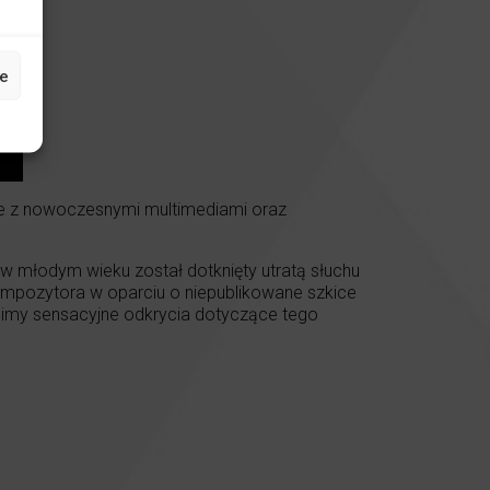
e
ne z nowoczesnymi multimediami oraz
 młodym wieku został dotknięty utratą słuchu
ompozytora w oparciu o niepublikowane szkice
wnimy sensacyjne odkrycia dotyczące tego