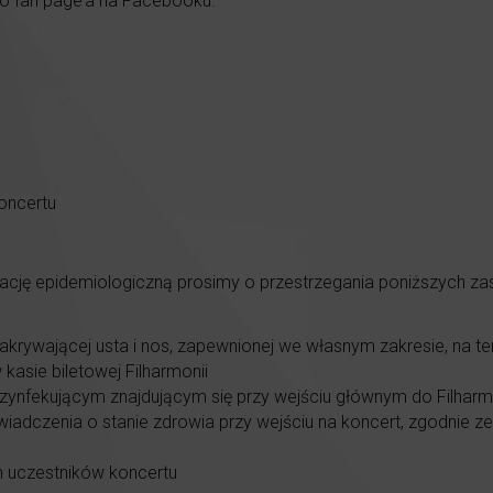
o fan page’a na Facebooku.
oncertu
uację epidemiologiczną prosimy o przestrzegania poniższych z
krywającej usta i nos, zapewnionej we własnym zakresie, na te
asie biletowej Filharmonii
ezynfekującym znajdującym się przy wejściu głównym do Filharm
dczenia o stanie zdrowia przy wejściu na koncert, zgodnie 
h uczestników koncertu