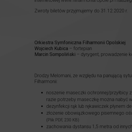
internetowej
www.filharmonia.opole.pl
i naszeg
Zwroty biletów przyjmujemy do 31.12.2020 r.
Orkiestra Symfoniczna Filharmonii Opolskiej
Wojciech Kubica
– fortepian
Marcin Sompoliński
– dyrygent, prowadzenie k
Drodzy Melomani, ze względu na panującą syt
Filharmonii:
noszenie maseczki ochronnej/przyłbicy za
razie potrzeby maseczkę można nabyć w k
dezynfekcji rąk lub rękawiczek płynem d
złożenie obowiązkowego pisemnego oświa
(Plik PDF, 230 KB)
zachowania dystansu 1,5 metra od innyc