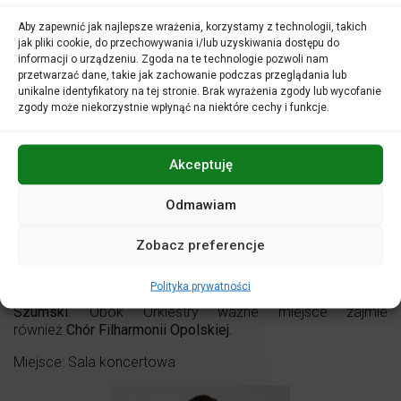
Ogrodzie Oliwnym przez sąd przed Piłatem, aż po drogę na
Aby zapewnić jak najlepsze wrażenia, korzystamy z technologii, takich
Golgotę i śmierć na krzyżu. Kompozycja składa się z trzech
jak pliki cookie, do przechowywania i/lub uzyskiwania dostępu do
nieustannie przeplatających się ze sobą warstw: pierwszą
informacji o urządzeniu. Zgoda na te technologie pozwoli nam
stanowi treść ewangelii, gdzie soliści i chór wcielają się w
przetwarzać dane, takie jak zachowanie podczas przeglądania lub
konkretne postaci rozgrywającego się dramatu. Drugą jest
unikalne identyfikatory na tej stronie. Brak wyrażenia zgody lub wycofanie
charakterystyczny dla tradycji protestanckiej komenarz w
zgody może niekorzystnie wpłynąć na niektóre cechy i funkcje.
postaci chorału luterańskiego. Jedenaście fragmentów
chóralnych dopełnia treść janowego przesłania, mówiąc o
uczuciach wiernych. Arie oparte na współczesnych
Akceptuję
Bachowi tekstach poetyckich składają się na trzecią,
medytacyjną warstwę Pasji.
Odmawiam
W Pasji przygotowanej i poprowadzonej przez dyrektora
Filharmonii Opolskiej,
Przemysława Neumanna
rolę
Zobacz preferencje
Ewangelisty wykreuje
Piotr Maciejowski,
a Jezusa –
Wojciech Rasiak
. Zaśpiewają także
Kaja Mianowana,
Polityka prywatności
Magdalena Wachowska, Maciej Kwaśnikowski i Sebastian
Szumski.
Obok Orkiestry ważne miejsce zajmie
również
Chór Filharmonii Opolskiej.
Miejsce: Sala koncertowa