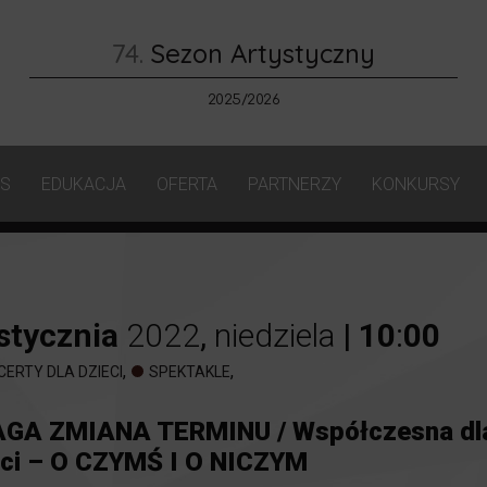
74.
Sezon Artystyczny
2025/2026
AS
EDUKACJA
OFERTA
PARTNERZY
KONKURSY
stycznia
2022
,
niedziela
|
10
:
00
,
,
CERTY DLA DZIECI
SPEKTAKLE
GA ZMIANA TERMINU / Współczesna dl
eci – O CZYMŚ I O NICZYM