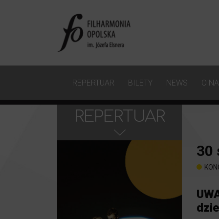
REPERTUAR
BILETY
NEWS
O N
REPERTUAR
30
KON
UWA
dzi