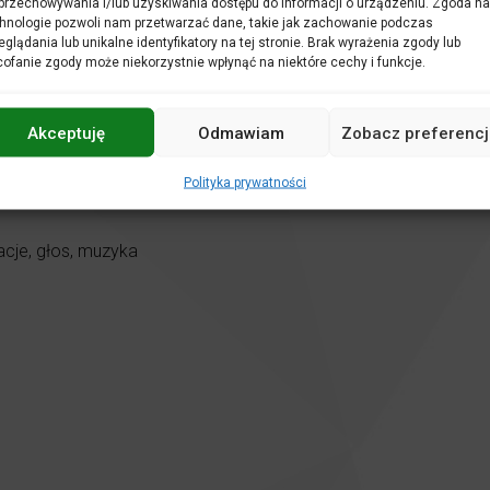
przechowywania i/lub uzyskiwania dostępu do informacji o urządzeniu. Zgoda na
hnologie pozwoli nam przetwarzać dane, takie jak zachowanie podczas
 wyobrazić?
eglądania lub unikalne identyfikatory na tej stronie. Brak wyrażenia zgody lub
 ciekawego, ale zagrać z nim? – to może być coś! A co, jeśli istn
ofanie zgody może niekorzystnie wpłynąć na niektóre cechy i funkcje.
nia w myślową podróż po odpowiedź na pytanie o rzecz w życiu
dziennych i niecodziennych brzmień instrumentów perkusyjnych
Akceptuję
Odmawiam
Zobacz preferencj
ie.
Polityka prywatności
zacje, głos, muzyka