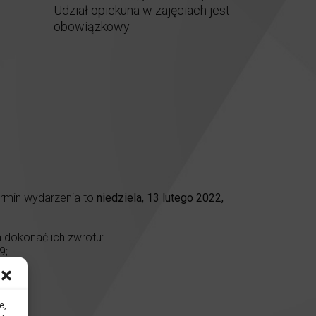
Udział opiekuna w zajęciach jest
obowiązkowy.
rmin wydarzenia to
niedziela, 13 lutego 2022,
 dokonać ich zwrotu:
9;
.pl
tego!
e,