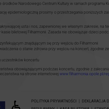
e środków Narodowego Centrum Kultury w ramach programu Kult
uację epidemiologiczną prosimy o przestrzegania poniższych z
akrywającej usta i nos, zapewnionej we własnym zakresie, na te
sie biletowej Filharmonii. Zasada nie obowiązuje dzieci podcz
zynfekującym znajdującym się przy wejściu do Filharmonii
dczenia o stanie zdrowia przy wejściu na koncert, zgodnie z
h uczestników koncertu
eństwa obowiązującymi podczas koncertu, zgodnie z zalecaniami
czeństwa na stronie internetowej
www.filharmonia.opole.pl/re
POLITYKA PRYWATNOŚCI
DEKLARACJA 
REGULAMINY
KASA BILETOWA
STANDA