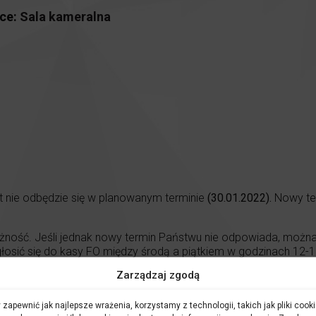
ce:
Sala kameralna
t nie odbędzie się w planowanym terminie
(30.01.2022).
Nowy te
żność. Jeśli jednak nowy termin Państwu nie odpowiada, można
głosić się do kasy FO między środą a piątkiem w godzinach 12-1
prosimy o kontakt mailowy pod adresem
kasa@filharmonia.opole
Zarządzaj zgodą
j życzymy zdrowia i sił na najbliższy czas. Do zobaczenia 13 lu
 zapewnić jak najlepsze wrażenia, korzystamy z technologii, takich jak pliki cooki