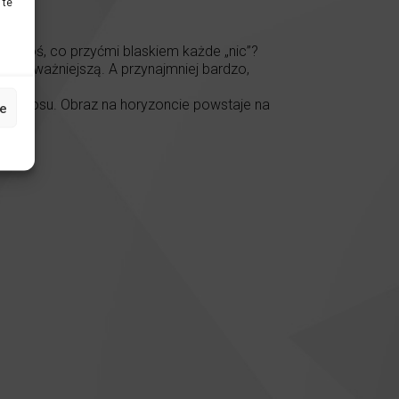
 te
ieje coś, co przyćmi blaskiem każde „nic”?
 najważniejszą. A przynajmniej bardzo,
 i głosu. Obraz na horyzoncie powstaje na
e