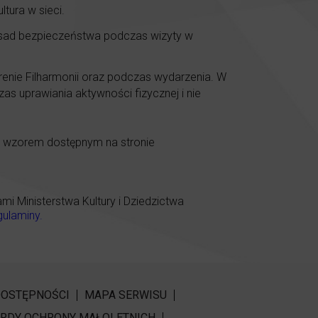
ura w sieci.
asad bezpieczeństwa podczas wizyty w
renie Filharmonii oraz podczas wydarzenia. W
as uprawiania aktywności fizycznej i nie
e wzorem dostępnym na stronie
 Ministerstwa Kultury i Dziedzictwa
gulaminy
.
DOSTĘPNOŚCI
MAPA SERWISU
RDY OCHRONY MAŁOLETNICH