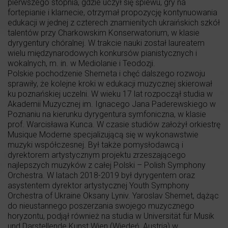
pierwszego stopnia, gdzie uczył się śpiewu, gry na
fortepianie i klarnecie, otrzymał propozycję kontynuowania
edukacji w jednej z czterech znamienitych ukraińskich szkół
talentów przy Charkowskim Konserwatorium, w klasie
dyrygentury chóralnej. W trakcie nauki został laureatem
wielu międzynarodowych konkursów pianistycznych i
wokalnych, m. in. w Mediolanie i Teodozji.
Polskie pochodzenie Shemeta i chęć dalszego rozwoju
sprawiły, że kolejne kroki w edukacji muzycznej skierował
ku poznańskiej uczelni. W wieku 17 lat rozpoczął studia w
Akademii Muzycznej im. Ignacego Jana Paderewskiego w
Poznaniu na kierunku dyrygentura symfoniczna, w klasie
prof. Warcisława Kunca. W czasie studiów założył orkiestrę
Musique Moderne specjalizującą się w wykonawstwie
muzyki współczesnej. Był także pomysłodawcą i
dyrektorem artystycznym projektu zrzeszającego
najlepszych muzyków z całej Polski – Polish Symphony
Orchestra. W latach 2018-2019 był dyrygentem oraz
asystentem dyrektor artystycznej Youth Symphony
Orchestra of Ukraine Oksany Lyniv. Yaroslav Shemet, dążąc
do nieustannego poszerzania swojego muzycznego
horyzontu, podjął również na studia w Universität für Musik
und Darstellende Kunst Wien (Wiedeń, Austria) w