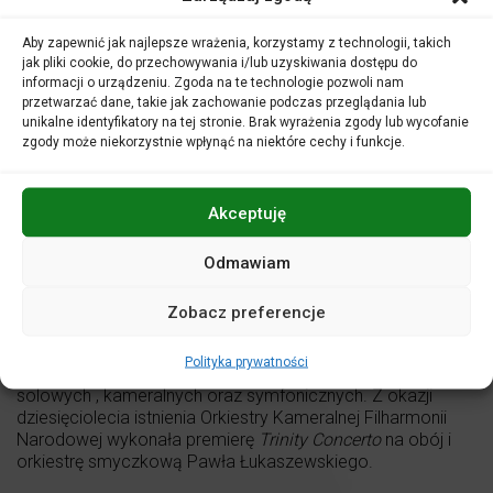
Kameralnej Filharmonii Narodowej. Od 2003 roku piastuje
stanowisko solistki oboistki w Orkiestrze Filharmonii
Aby zapewnić jak najlepsze wrażenia, korzystamy z technologii, takich
Narodowej.
jak pliki cookie, do przechowywania i/lub uzyskiwania dostępu do
informacji o urządzeniu. Zgoda na te technologie pozwoli nam
Jest zapraszana jako gościnna pierwsza oboistka do
przetwarzać dane, takie jak zachowanie podczas przeglądania lub
współpracy z takimi orkiestrami jak : Sinfonia Varsovia,
unikalne identyfikatory na tej stronie. Brak wyrażenia zgody lub wycofanie
Filharmonia Szczecińska, Filharmonia Łódzka, Sinfonietta
zgody może niekorzystnie wpłynąć na niektóre cechy i funkcje.
Cracovia, Orkiestra Kameralna Polskiego Radia Amadeus,
Polska Orkiestra Radiowa, Orkiestra Hanseatica.
Akceptuję
Przez szereg lat swoje umiejętności doskonaliła u takich
oboistów jak: Jean-Louis Capezzali, Jerome Guichard,
Odmawiam
Stefan Schilli, Ingo Goritzki, Diethelm Jonas, Jacques
Costarini, Roy Carter, Christopher Cowie, Frank de Bruine,
Zobacz preferencje
Peter Frankenberg, Alfredo Bernardini oraz Daniel Lanthier.
Artystka prowadzi ożywioną działalność zarówno jako
Polityka prywatności
solistka jak i kameralistka. Dokonała wielu nagrań
solowych , kameralnych oraz symfonicznych. Z okazji
dziesięciolecia istnienia Orkiestry Kameralnej Filharmonii
Narodowej wykonała premierę
Trinity Concerto
na obój i
orkiestrę smyczkową Pawła Łukaszewskiego.