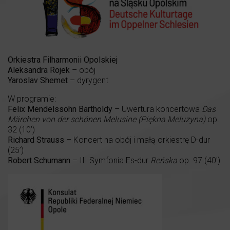
Orkiestra Filharmonii Opolskiej
Aleksandra Rojek
– obój
Yaroslav Shemet
– dyrygent
W programie:
Felix Mendelssohn Bartholdy
– Uwertura koncertowa
Das
Märchen von der schönen Melusine (Piękna Meluzyna)
op.
32 (10’)
Richard Strauss
– Koncert na obój i małą orkiestrę D-dur
(25’)
Robert Schumann
– III Symfonia Es-dur
Reńska
op. 97 (40′)