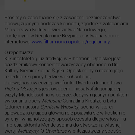
Prosimy o zapoznanie się z zasadami bezpieczeństwa
obowiązującymi podczas koncertu, zgodnie z zalecaniami
Ministerstwa Kultury i Dziedzictwa Narodowego,
dostępnymi w Regulaminie Bezpieczeństwa na stronie
internetowej
www.filharmonia.opole.pl/regulaminy
.
O repertuarze:
Kilkunastoletnią już tradycją w Filharmonii Opolskiej jest
październikowy koncert towarzyszący obchodom Dni
Kultury Niemieckiej na Śląsku Opolskim. Tym razem jego
repertuar skupiony będzie wokół solidnej,
dziewiętnastowiecznej symfoniki. Uwertura koncertowa
Piękna Meluzyna
jest owocem… niesatysfakcjonującej
wizyty Mendelssohna w operze. Jedynym jasnym punktem
wykonania opery
Melusina
Conradina Kreutzera była
(zdaniem autora
Symfonii Włoskiej
) scena, w której
śpiewaczka grająca główną rolę pojawiła się w kostiumie
syreny i w hipnotyzujący sposób czesała długie włosy. Ta
impresja skłoniła Mendelssohna do stworzenia własnej
wersji
Meluzyny
. O
Uwerturze
w entuzjastyczny sposób