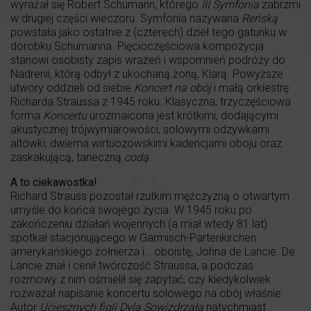
wyrażał się Robert Schumann, którego
III Symfonia
zabrzmi
w drugiej części wieczoru. Symfonia nazywana
Reńską
powstała jako ostatnie z (czterech) dzieł tego gatunku w
dorobku Schumanna. Pięcioczęściowa kompozycja
stanowi osobisty zapis wrażeń i wspomnień podróży do
Nadrenii, którą odbył z ukochaną żoną, Klarą. Powyższe
utwory oddzieli od siebie
Koncert na obój
i małą orkiestrę
Richarda Straussa z 1945 roku. Klasyczna, trzyczęściowa
forma
Koncertu
urozmaicona jest krótkimi, dodającymi
akustycznej trójwymiarowości, solowymi odzywkami
altówki, dwiema wirtuozowskimi kadencjami oboju oraz
zaskakującą, taneczną
codą
.
A to ciekawostka!
Richard Strauss pozostał rzutkim mężczyzną o otwartym
umyśle do końca swojego życia. W 1945 roku po
zakończeniu działań wojennych (a miał wtedy 81 lat)
spotkał stacjonującego w Garmisch-Partenkirchen
amerykańskiego żołnierza i… oboistę, Johna de Lancie. De
Lancie znał i cenił twórczość Straussa, a podczas
rozmowy z nim ośmielił się zapytać, czy kiedykolwiek
rozważał napisanie koncertu solowego na obój właśnie.
Autor
Uciesznych figli Dyla Sowizdrzała
natychmiast