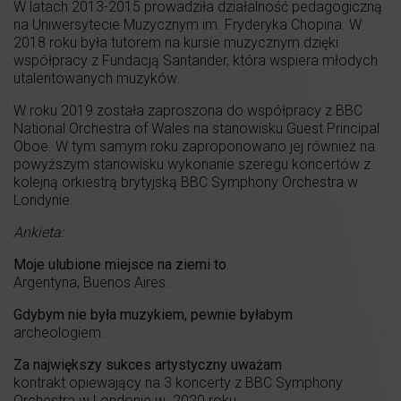
W latach 2013-2015 prowadziła działalność pedagogiczną
na Uniwersytecie Muzycznym im. Fryderyka Chopina. W
2018 roku była tutorem na kursie muzycznym dzięki
współpracy z Fundacją Santander, która wspiera młodych
utalentowanych muzyków.
W roku 2019 została zaproszona do współpracy z BBC
National Orchestra of Wales na stanowisku Guest Principal
Oboe. W tym samym roku zaproponowano jej również na
powyższym stanowisku wykonanie szeregu koncertów z
kolejną orkiestrą brytyjską BBC Symphony Orchestra w
Londynie.
Ankieta:
Moje ulubione miejsce na ziemi to
Argentyna, Buenos Aires.
Gdybym nie była muzykiem, pewnie byłabym
archeologiem.
Za największy sukces artystyczny uważam
kontrakt opiewający na 3 koncerty z BBC Symphony
Orchestra w Londonie w 2020 roku.