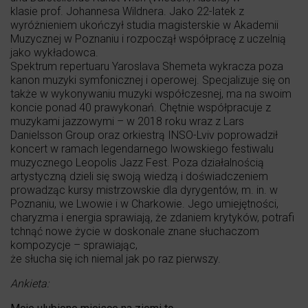
klasie prof. Johannesa Wildnera. Jako 22-latek z
wyróżnieniem ukończył studia magisterskie w Akademii
Muzycznej w Poznaniu i rozpoczął współpracę z uczelnią
jako wykładowca.
Spektrum repertuaru Yaroslava Shemeta wykracza poza
kanon muzyki symfonicznej i operowej. Specjalizuje się on
także w wykonywaniu muzyki współczesnej, ma na swoim
koncie ponad 40 prawykonań. Chętnie współpracuje z
muzykami jazzowymi – w 2018 roku wraz z Lars
Danielsson Group oraz orkiestrą INSO-Lviv poprowadził
koncert w ramach legendarnego lwowskiego festiwalu
muzycznego Leopolis Jazz Fest. Poza działalnością
artystyczną dzieli się swoją wiedzą i doświadczeniem
prowadząc kursy mistrzowskie dla dyrygentów, m. in. w
Poznaniu, we Lwowie i w Charkowie. Jego umiejętności,
charyzma i energia sprawiają, że zdaniem krytyków, potrafi
tchnąć nowe życie w doskonale znane słuchaczom
kompozycje – sprawiając,
że słucha się ich niemal jak po raz pierwszy.
Ankieta: