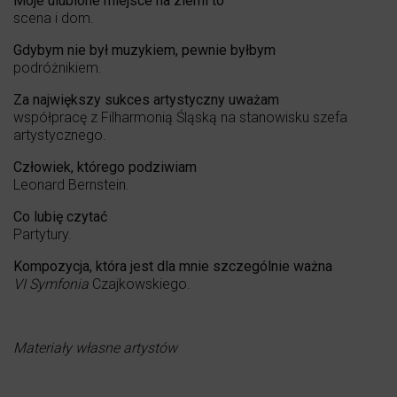
Moje ulubione miejsce na ziemi to
scena i dom.
Gdybym nie był muzykiem, pewnie byłbym
podróżnikiem.
Za największy sukces artystyczny uważam
współpracę z Filharmonią Śląską na stanowisku szefa
artystycznego.
Człowiek, kt
ó
rego podziwiam
Leonard Bernstein.
Co lubię czytać
Partytury.
Kompozycja, kt
ó
ra jest dla mnie szczeg
ó
lnie ważna
VI Symfonia
Czajkowskiego.
Materiały własne artystów