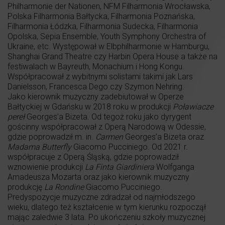
Philharmonie der Nationen, NFM Filharmonia Wrocławska,
Polska Filharmonia Bałtycka, Filharmonia Poznańska,
Filharmonia Łódzka, Filharmonia Sudecka, Filharmonia
Opolska, Sepia Ensemble, Youth Symphony Orchestra of
Ukraine, etc. Występował w Elbphilharmonie w Hamburgu,
Shanghai Grand Theatre czy Harbin Opera House a także na
festiwalach w Bayreuth, Monachium i Hong Kongu.
Współpracował z wybitnymi solistami takimi jak Lars
Danielsson, Francesca Dego czy Szymon Nehring.
Jako kierownik muzyczny zadebiutował w Operze
Bałtyckiej w Gdańsku w 2018 roku w produkcji
Poławiacze
pereł
Georges’a Bizeta. Od tegoż roku jako dyrygent
gościnny współpracował z Operą Narodową w Odessie,
gdzie poprowadził m. in.
Carmen
Georges’a Bizeta oraz
Madama Butterfly
Giacomo Pucciniego. Od 2021 r.
współpracuje z Operą Śląską, gdzie poprowadził
wznowienie produkcji
La Finta Giardiniera
Wolfganga
Amadeusza Mozarta oraz jako kierownik muzyczny
produkcję
La Rondine
Giacomo Pucciniego.
Predyspozycje muzyczne zdradzał od najmłodszego
wieku, dlatego też kształcenie w tym kierunku rozpoczął
mając zaledwie 3 lata. Po ukończeniu szkoły muzycznej