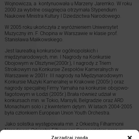
Wojnowicza, a kontynuowała u Marzeny Jaremko. W roku
2000 za wybitne osiągnięcia otrzymała Stypendium
Naukowe Ministra Kultury I Dziedzictwa Narodowego.
W 2005 roku ukończyła z wyróżnieniem Uniwersytet
Muzyczny im. F. Chopina w Warszawie w klasie prof.
Stanisława Malikowskiego.
Jest laureatką konkursów ogólnopolskich i
międzynarodowych, min. I Nagrody na Konkursie
Obojowym w Olsztynie(2000r.), I nagrody z Triem
Stroikowym na Konkursie Zespołów Kameralnych w
Warszawie w 2001r. III nagrody na Międzynarodowym
Konkursie Muzyki Kameralnej w Krakowie (2005r.) oraz
nagrody specjalnej Firmy Yamaha na konkursie obojowo-
fagotowym w Łodzi (2005r.).Brała również udział w
konkursach min. w Tokio, Marsylii, Belgradzie oraz ARD
Monachium solo i z kwintetem dętym. W latach 2004-2005
była członkiem European Union Youth Orchestra.
Jako solistka występowała min. z Orkiestrą Filharmonii
Narodowej, Orkiestrą Filharmonii Szczecińskiej oraz w
Filharmonii Świętokrzyskiej z towarzyszeniem Orkiestry
Zarządzaj zgodą