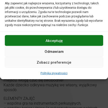
Aby zapewnić jak najlepsze wrażenia, korzystamy z technologii, takich
jak pliki cookie, do przechowywania i/lub uzyskiwania dostępu do
CO WYRÓŻNIA Power of Melody ?
informacji o urządzeniu. Zgoda na te technologie pozwoli nam
ZAŁOŻENIA
przetwarzać dane, takie jak zachowanie podczas przeglądania lub
Program zajęć opiera się na założeniu, iż wszystkie dzieci
unikalne identyfikatory na tej stronie. Brak wyrażenia zgody lub wycofanie
są uzdolnione muzycznie. Poprzez realne doświadczenia
zgody może niekorzystnie wpłynąć na niektóre cechy i funkcje.
muzykowania, a nie tylko wiedzę o muzyce, program
wprowadza dzieci w świat tworzenia muzyki, a nie tylko
biernego percypowania go. Kluczowy dla założeń
Akceptuję
programu jest fakt, iż małe dzieci uczą się najskuteczniej,
naśladując swoje najpotężniejsze autorytety, jakimi są
Odmawiam
rodzice czy opiekunowie. To właśnie oni pokazują im jak
aktywnie tworzyć muzykę – nawet jeśli nie są „uzdolnieni
muzycznie”!
Zobacz preferencje
OCZEKIWANIA
Polityka prywatności
Nie oczekujemy, że dzieci podczas zajęć będą siedzieć w
miejscu. Mogą czuć się swobodnie!
Każde dziecko odkrywa muzykę we własny, wyjątkowy
sposób.
ELEMENTY ZAJĘĆ
– wspólna gra na instrumentach perkusyjnych,