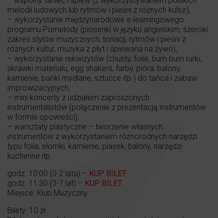
– wspólny taniec i śpiew (z wykorzystywaniem polskich
melodii ludowych lub rytmów i pieśni z różnych kultur),
– wykorzystanie międzynarodowe e-learningowego
programu Pomelody (piosenki w języku angielskim, szeroki
zakres stylów muzycznych, tonacji, rytmów i pieśni z
różnych kultur, muzyka z płyt i śpiewana na żywo),
– wykorzystanie rekwizytów (chusty, folie, bum bum rurki,
skrawki materiału, egg shakers, farby, pióra, balony,
kamienie, bańki mydlane, sztućce itp.) do tańca i zabaw
improwizacyjnych,
– mini koncerty z udziałem zaproszonych
instrumentalistów (połączenie z prezentacją instrumentów
w formie opowieści),
– warsztaty plastyczne – tworzenie własnych
instrumentów z wykorzystaniem różnorodnych narzędzi
typu folia, słomki, kamienie, piasek, balony, narzędzi
kuchenne itp.
godz. 10:00 (0-2 lata) –
KUP BILET
godz. 11:30 (3-7 lat) –
KUP BILET
Miejsce: Klub Muzyczny
Bilety: 10 zł