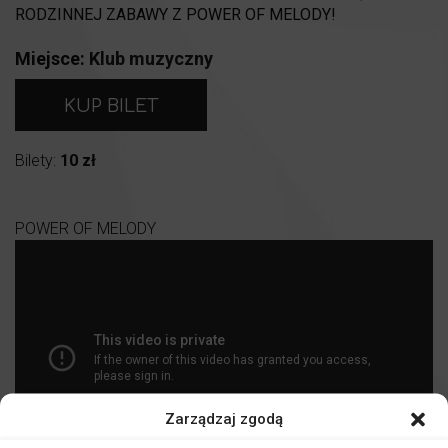
RODZINNEJ ZABAWY Z POWER OF MELODY!
Miejsce:
Klub muzyczny
KUP BILET
Bilety:
10 zł
POWER OF MELODY
Zarządzaj zgodą