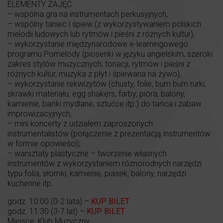
ELEMENTY ZAJĘĆ
– wspólna gra na instrumentach perkusyjnych,
– wspólny taniec i śpiew (z wykorzystywaniem polskich
melodii ludowych lub rytmów i pieśni z różnych kultur),
– wykorzystanie międzynarodowe e-learningowego
programu Pomelody (piosenki w języku angielskim, szeroki
zakres stylów muzycznych, tonacji, rytmów i pieśni z
różnych kultur, muzyka z płyt i śpiewana na żywo),
– wykorzystanie rekwizytów (chusty, folie, bum bum rurki,
skrawki materiału, egg shakers, farby, pióra, balony,
kamienie, bańki mydlane, sztućce itp.) do tańca i zabaw
improwizacyjnych,
– mini koncerty z udziałem zaproszonych
instrumentalistów (połączenie z prezentacją instrumentów
w formie opowieści),
– warsztaty plastyczne – tworzenie własnych
instrumentów z wykorzystaniem różnorodnych narzędzi
typu folia, słomki, kamienie, piasek, balony, narzędzi
kuchenne itp.
godz. 10:00 (0-2 lata) –
KUP BILET
godz. 11:30 (3-7 lat) –
KUP BILET
Miejsce: Klub Muzyczny