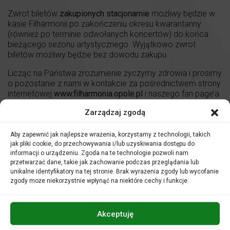
Zwrot biletów
zakupionych stacjonarnie
możliwy będzie w
kasie Filharmonii po zakończeniu okresu kwarantanny
(również po terminie odwołanych koncertów) do końca
bieżącego sezonu artystycznego. Wyjątkowo zwrot
biletów możliwy będzie bez dowodu zakupu.
Licząc na Państwa zrozumienie życzymy zdrowia i prosimy
o pozostanie z nami w kontakcie za pośrednictwem strony
internetowej
www.filharmonia.opole.pl
i naszego fan page’a
na Facebook
Zarządzaj zgodą
Aby zapewnić jak najlepsze wrażenia, korzystamy z technologii, takich
POWER OF MELODY
jak pliki cookie, do przechowywania i/lub uzyskiwania dostępu do
informacji o urządzeniu. Zgoda na te technologie pozwoli nam
przetwarzać dane, takie jak zachowanie podczas przeglądania lub
unikalne identyfikatory na tej stronie. Brak wyrażenia zgody lub wycofanie
zgody może niekorzystnie wpłynąć na niektóre cechy i funkcje.
Akceptuję