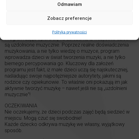
Odmawiam
Zobacz preferencje
CO WYRÓŻNIA Power of Melody ?
ZAŁOŻENIA
Polityka prywatności
Program zajęć opiera się na założeniu, iż wszystkie dzieci
są uzdolnione muzycznie. Poprzez realne doświadczenia
muzykowania, a nie tylko wiedzę o muzyce, program
wprowadza dzieci w świat tworzenia muzyki, a nie tylko
biernego percypowania go. Kluczowy dla założeń
programu jest fakt, iż małe dzieci uczą się najskuteczniej,
naśladując swoje najpotężniejsze autorytety, jakimi są
rodzice czy opiekunowie. To właśnie oni pokazują im jak
aktywnie tworzyć muzykę – nawet jeśli nie są „uzdolnieni
muzycznie”!
OCZEKIWANIA
Nie oczekujemy, że dzieci podczas zajęć będą siedzieć w
miejscu. Mogą czuć się swobodnie!
Każde dziecko odkrywa muzykę we własny, wyjątkowy
sposób.