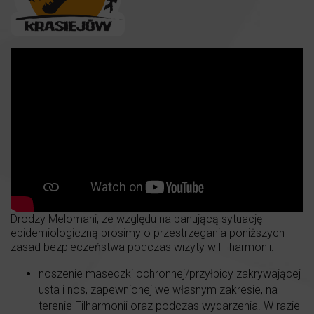
Drodzy Melomani, ze względu na panującą sytuację
epidemiologiczną prosimy o przestrzegania poniższych
zasad bezpieczeństwa podczas wizyty w Filharmonii:
noszenie maseczki ochronnej/przyłbicy zakrywającej
usta i nos, zapewnionej we własnym zakresie, na
terenie Filharmonii oraz podczas wydarzenia. W razie