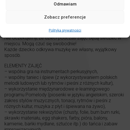
Odmawiam
naśladując swoje najpotężniejsze autorytety, jakimi są
rodzice czy opiekunowie. To właśnie oni pokazują im jak
aktywnie tworzyć muzykę – nawet jeśli nie są „uzdolnieni
Zobacz preferencje
muzycznie”!
Polityka prywatności
OCZEKIWANIA
Nie oczekujemy, że dzieci podczas zajęć będą siedzieć w
miejscu. Mogą czuć się swobodnie!
Każde dziecko odkrywa muzykę we własny, wyjątkowy
sposób.
ELEMENTY ZAJĘĆ
– wspólna gra na instrumentach perkusyjnych,
– wspólny taniec i śpiew (z wykorzystywaniem polskich
melodii ludowych lub rytmów i pieśni z różnych kultur),
– wykorzystanie międzynarodowe e-learningowego
programu Pomelody (piosenki w języku angielskim, szeroki
zakres stylów muzycznych, tonacji, rytmów i pieśni z
różnych kultur, muzyka z płyt i śpiewana na żywo),
– wykorzystanie rekwizytów (chusty, folie, bum bum rurki,
skrawki materiału, egg shakers, farby, pióra, balony,
kamienie, bańki mydlane, sztućce itp.) do tańca i zabaw
improwizacyjnych,