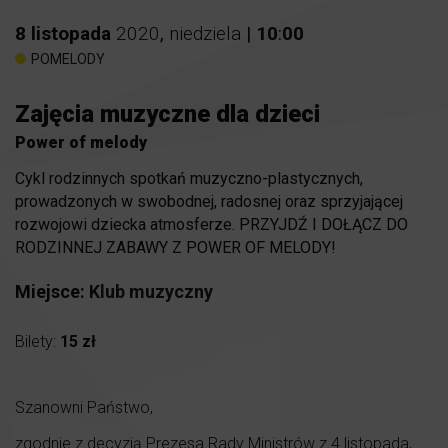
8
listopada
2020
,
niedziela
|
10
:
00
POMELODY
Zajęcia muzyczne dla dzieci
Power of melody
Cykl rodzinnych spotkań muzyczno-plastycznych,
prowadzonych w swobodnej, radosnej oraz sprzyjającej
rozwojowi dziecka atmosferze. PRZYJDŹ I DOŁĄCZ DO
RODZINNEJ ZABAWY Z POWER OF MELODY!
Miejsce:
Klub muzyczny
Bilety:
15 zł
Szanowni Państwo,
zgodnie z decyzją Prezesa Rady Ministrów z 4 listopada,