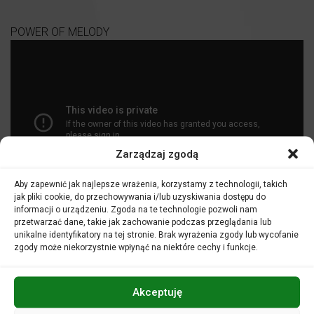
POWER OF MELODY
Zarządzaj zgodą
Aby zapewnić jak najlepsze wrażenia, korzystamy z technologii, takich
jak pliki cookie, do przechowywania i/lub uzyskiwania dostępu do
informacji o urządzeniu. Zgoda na te technologie pozwoli nam
CO WYRÓŻNIA Power of Melody ?
przetwarzać dane, takie jak zachowanie podczas przeglądania lub
ZAŁOŻENIA
unikalne identyfikatory na tej stronie. Brak wyrażenia zgody lub wycofanie
Program zajęć opiera się na założeniu, iż wszystkie dzieci
zgody może niekorzystnie wpłynąć na niektóre cechy i funkcje.
są uzdolnione muzycznie. Poprzez realne doświadczenia
muzykowania, a nie tylko wiedzę o muzyce, program
wprowadza dzieci w świat tworzenia muzyki, a nie tylko
Akceptuję
biernego percypowania go. Kluczowy dla założeń
programu jest fakt, iż małe dzieci uczą się najskuteczniej,