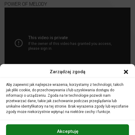
POWER OF MELODY
Zarządzaj zgodą
CO WYRÓŻNIA Power of Melody ?
Aby zapewnić jak najlepsze wrażenia, korzystamy z technologii, takich
ZAŁOŻENIA
jak pliki cookie, do przechowywania i/lub uzyskiwania dostępu do
Program zajęć opiera się na założeniu, iż wszystkie dzieci
informacji o urządzeniu. Zgoda na te technologie pozwoli nam
są uzdolnione muzycznie. Poprzez realne doświadczenia
przetwarzać dane, takie jak zachowanie podczas przeglądania lub
muzykowania, a nie tylko wiedzę o muzyce, program
unikalne identyfikatory na tej stronie. Brak wyrażenia zgody lub wycofanie
wprowadza dzieci w świat tworzenia muzyki, a nie tylko
zgody może niekorzystnie wpłynąć na niektóre cechy i funkcje.
biernego percypowania go. Kluczowy dla założeń
programu jest fakt, iż małe dzieci uczą się najskuteczniej,
naśladując swoje najpotężniejsze autorytety, jakimi są
Akceptuję