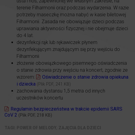
usta i nos, zapewnionej we własnym zakresie, na
terenie Filharmonii oraz podczas wydarzenia. W razie
potrzeby maseczkę można nabyć w kasie biletowej
Filharmonii. Zasada nie obowiązuje dzieci podczas
uprawiania aktywności fizycznej i nie obejmuje dzieci
do 4 lat.
dezynfekcji rąk lub rękawiczek płynem
dezynfekującym znajdującym się przy wejściu do
Filharmonii
złożenie obowiązkowego pisemnego oświadczenia
o stanie zdrowia przy wejściu na koncert, zgodnie ze
wzorem:
Oświadczenie o stanie zdrowia opiekuna
i dziecka
(Plik PDF, 241 KB)
zachowania dystansu 1,5 metra od innych
uczestników koncertu
Regulamin bezpieczeństwa w trakcie epidemii SARS
CoV 2
(Plik PDF, 218 KB)
,
POWER OF MELODY
ZAJĘCIA DLA DZIECI