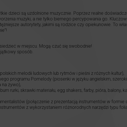
ystkie dzieci są uzdolnione muzycznie. Poprzez realne doświadcz
zenia muzyki, a nie tylko biernego percypowania go. Kluczowy 
tężniejsze autorytety, jakimi są rodzice czy opiekunowie. To wł
ie”!
 siedzieć w miejscu. Mogą czuć się swobodnie!
jątkowy sposób.
olskich melodii ludowych lub rytmów i pieśni z różnych kultur),
go programu Pomelody (piosenki w języku angielskim, szeroki 
a na żywo),
um rurki, skrawki materiału, egg shakers, farby, pióra, balony, k
umentalistów (połączenie z prezentacją instrumentów w formie 
strumentów z wykorzystaniem różnorodnych narzędzi typu folia, 