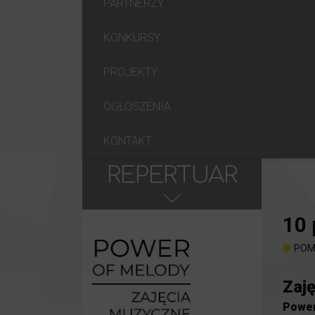
PARTNERZY
KONKURSY
PROJEKTY
OGŁOSZENIA
KONTAKT
REPERTUAR
10
POM
Zaję
Power