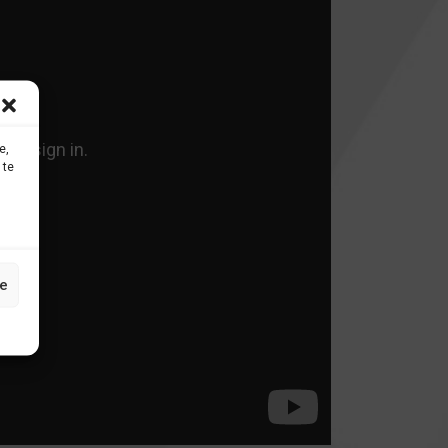
e,
 te
e