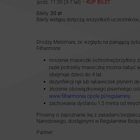
godz. 11:30 (3-7 lat) –
KUP BILET
Bilety:
20 zł
Bilety wstępu dotyczą wszystkich uczestników, 
Drodzy Melomani, ze względu na panującą syt
Filharmonii:
noszenie maseczki ochronnej/przyłbicy z
razie potrzeby maseczkę można nabyć w ka
obejmuje dzieci do 4 lat.
dezynfekcji rąk lub rękawiczek płynem de
złożenie obowiązkowego pisemnego oświa
www.filharmonia.opole.pl/regulaminy
.
zachowania dystansu 1,5 metra od innyc
Prosimy o zapoznanie się z zasadami bezpiecz
Narodowego, dostępnymi w Regulaminie Bezpie
Partner: