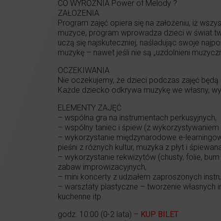
CO WYRÓŻNIA Power of Melody ?
ZAŁOŻENIA
Program zajęć opiera się na założeniu, iż wsz
muzyce, program wprowadza dzieci w świat twor
uczą się najskuteczniej, naśladując swoje najpo
muzykę – nawet jeśli nie są „uzdolnieni muzyczn
OCZEKIWANIA
Nie oczekujemy, że dzieci podczas zajęć będą
Każde dziecko odkrywa muzykę we własny, wy
ELEMENTY ZAJĘĆ
– wspólna gra na instrumentach perkusyjnych,
– wspólny taniec i śpiew (z wykorzystywaniem p
– wykorzystanie międzynarodowe e-learningowe
pieśni z różnych kultur, muzyka z płyt i śpiewan
– wykorzystanie rekwizytów (chusty, folie, bum b
zabaw improwizacyjnych,
– mini koncerty z udziałem zaproszonych instr
– warsztaty plastyczne – tworzenie własnych in
kuchenne itp.
godz. 10:00 (0-2 lata) –
KUP BILET