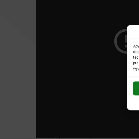
Aby
do 
tec
prz
wyc