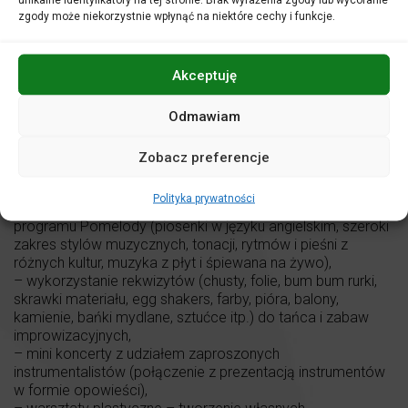
zgody może niekorzystnie wpłynąć na niektóre cechy i funkcje.
OCZEKIWANIA
Nie oczekujemy, że dzieci podczas zajęć będą siedzieć w
miejscu. Mogą czuć się swobodnie!
Akceptuję
Każde dziecko odkrywa muzykę we własny, wyjątkowy
sposób.
Odmawiam
ELEMENTY ZAJĘĆ
– wspólna gra na instrumentach perkusyjnych,
Zobacz preferencje
– wspólny taniec i śpiew (z wykorzystywaniem polskich
melodii ludowych lub rytmów i pieśni z różnych kultur),
Polityka prywatności
– wykorzystanie międzynarodowe e-learningowego
programu Pomelody (piosenki w języku angielskim, szeroki
zakres stylów muzycznych, tonacji, rytmów i pieśni z
różnych kultur, muzyka z płyt i śpiewana na żywo),
– wykorzystanie rekwizytów (chusty, folie, bum bum rurki,
skrawki materiału, egg shakers, farby, pióra, balony,
kamienie, bańki mydlane, sztućce itp.) do tańca i zabaw
improwizacyjnych,
– mini koncerty z udziałem zaproszonych
instrumentalistów (połączenie z prezentacją instrumentów
w formie opowieści),