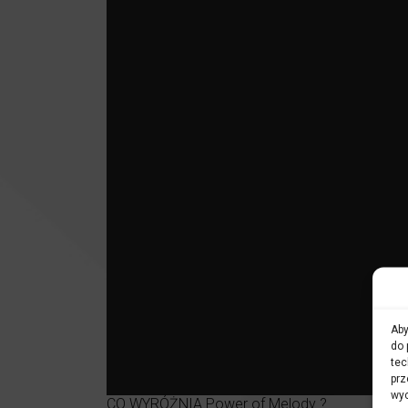
Aby
do 
tec
prz
wyc
CO WYRÓŻNIA Power of Melody ?