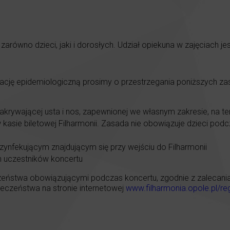
zarówno dzieci, jaki i dorosłych. Udział opiekuna w zajęciach j
uację epidemiologiczną prosimy o przestrzegania poniższych z
akrywającej usta i nos, zapewnionej we własnym zakresie, na te
sie biletowej Filharmonii. Zasada nie obowiązuje dzieci podcz
zynfekującym znajdującym się przy wejściu do Filharmonii
h uczestników koncertu
eństwa obowiązującymi podczas koncertu, zgodnie z zalecaniami
czeństwa na stronie internetowej
www.filharmonia.opole.pl/re