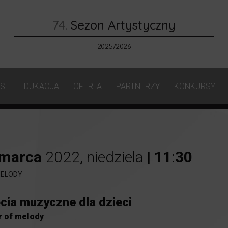
74.
Sezon Artystyczny
2025/2026
AS
EDUKACJA
OFERTA
PARTNERZY
KONKURSY
marca
2022
,
niedziela
|
11
:
30
ELODY
cia muzyczne dla dzieci
 of melody