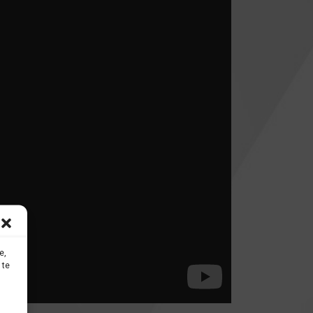
e,
 te