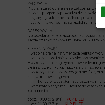
ZAŁOŻENIA
Program zajęć opiera się na założeniu, iż wsz
muzyce, program wprowadza dzieci w świat twor
uczą się najskuteczniej, naśladując swoje najpo
muzykę – nawet jeśli nie są „uzdolnieni muzyczn
OCZEKIWANIA
Nie oczekujemy, że dzieci podczas zajęć będą
Każde dziecko odkrywa muzykę we własny, wy
ELEMENTY ZAJĘĆ
– wspólna gra na instrumentach perkusyjnych,
– wspólny taniec i śpiew (z wykorzystywaniem p
– wykorzystanie międzynarodowe e-learningowe
pieśni z różnych kultur, muzyka z płyt i śpiewan
– wykorzystanie rekwizytów (chusty, folie, bum b
zabaw improwizacyjnych,
– mini koncerty z udziałem zaproszonych instr
– warsztaty plastyczne – tworzenie własnych in
kuchenne itp.
godz. 10:00 (0-2 lata) –
KUP BILET
godz. 11:30 (3-7 lat) –
KUP BILET