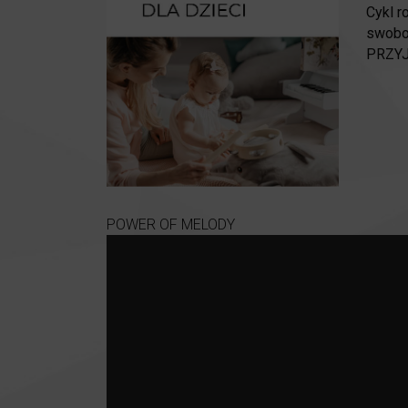
Cykl 
swobod
PRZYJ
POWER OF MELODY