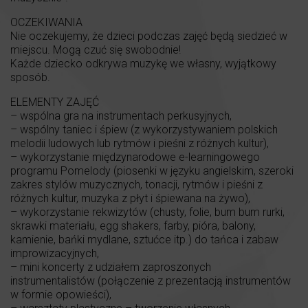
OCZEKIWANIA
Nie oczekujemy, że dzieci podczas zajęć będą siedzieć w
miejscu. Mogą czuć się swobodnie!
Każde dziecko odkrywa muzykę we własny, wyjątkowy
sposób.
ELEMENTY ZAJĘĆ
– wspólna gra na instrumentach perkusyjnych,
– wspólny taniec i śpiew (z wykorzystywaniem polskich
melodii ludowych lub rytmów i pieśni z różnych kultur),
– wykorzystanie międzynarodowe e-learningowego
programu Pomelody (piosenki w języku angielskim, szeroki
zakres stylów muzycznych, tonacji, rytmów i pieśni z
różnych kultur, muzyka z płyt i śpiewana na żywo),
– wykorzystanie rekwizytów (chusty, folie, bum bum rurki,
skrawki materiału, egg shakers, farby, pióra, balony,
kamienie, bańki mydlane, sztućce itp.) do tańca i zabaw
improwizacyjnych,
– mini koncerty z udziałem zaproszonych
instrumentalistów (połączenie z prezentacją instrumentów
w formie opowieści),