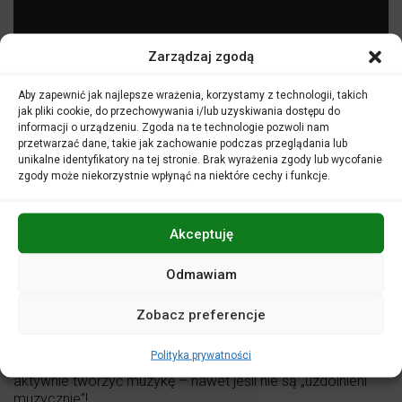
Zarządzaj zgodą
Aby zapewnić jak najlepsze wrażenia, korzystamy z technologii, takich
jak pliki cookie, do przechowywania i/lub uzyskiwania dostępu do
informacji o urządzeniu. Zgoda na te technologie pozwoli nam
przetwarzać dane, takie jak zachowanie podczas przeglądania lub
unikalne identyfikatory na tej stronie. Brak wyrażenia zgody lub wycofanie
zgody może niekorzystnie wpłynąć na niektóre cechy i funkcje.
CO WYRÓŻNIA Power of Melody ?
ZAŁOŻENIA
Akceptuję
Program zajęć opiera się na założeniu, iż wszystkie dzieci
są uzdolnione muzycznie. Poprzez realne doświadczenia
muzykowania, a nie tylko wiedzę o muzyce, program
Odmawiam
wprowadza dzieci w świat tworzenia muzyki, a nie tylko
biernego percypowania go. Kluczowy dla założeń
Zobacz preferencje
programu jest fakt, iż małe dzieci uczą się najskuteczniej,
naśladując swoje najpotężniejsze autorytety, jakimi są
Polityka prywatności
rodzice czy opiekunowie. To właśnie oni pokazują im jak
aktywnie tworzyć muzykę – nawet jeśli nie są „uzdolnieni
muzycznie”!