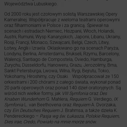
Województwa Lubuskiego.
Od 2000 roku jest czołowym solistą Warszawskiej Opery
Kameralnej. Współpracuje z wieloma teatrami operowymi
oraz filharmoniami w Polsce i za granicą. Śpiewał na
scenach i estradach Niemiec, Hiszpanii, Włoch, Holandii,
Austrii, Rumunii, Wysp Kanaryjskich, Japonii, Libanu, Ukrainy,
Rosji, Francji, Monaco, Szwajcarii, Belgii, Czech, Litwy,
Łotwy, Anglii i Izraela. Oklaskiwano go na scenach Paryża,
Londynu, Berlina, Amsterdamu, Brukseli, Rzymu, Barcelony,
Walencji, Santiago de Compostela, Oviedo, Hamburga,
Zurychu, Düsseldorfu, Hanoweru, Grazu, Jerozolimy, Brna,
Sankt Petersburga, Lwowa, Wilna, Rygi, Bejrutu, Tokio,
Yokohamy, Hiroshimy, czy Osaki. Współpracował ze 150
orkiestrami i 200 chórami z całego świata, wykonał ponad
20 partii operowych oraz ponad 140 dzieł oratoryjnych. Są
wśród nich wielkie formy, jak
VIII Symfonia
oraz
Des
Knaben Wunderhorn
G. Mahlera,
Requiem
G. Verdiego,
IX
Symfonia
L. van Beethovena oraz
Requiem
A. Dvorzaka,
czy
Ein Deutsches Requiem
J. Brahmsa, a także dzieła K.
Pendereckiego –
Pasja wg św. Łukasza
,
Polskie Requiem
,
Dies irae
,
Credo
,
Powiało na mnie morze snów.