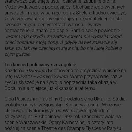
stanowczo zaciśnięte usta i delikatne, zadbane dłonie.
Może wydawać się pociągający. Słuchając jego wybitnych
arcydzieł i mając w pamięci obraz Stielera trudno uwierzyć,
że w rzeczywistości był niechlujnym ekscentrykiem o stu
sześćdziesięciu centymetrach wzrostu i twarzy
naznaczonej bliznami po ospie. Sam o sobie powiedział:
Jestem taki brzydki, że żadna kobieta nie wyraziła dotąd
chęci zostania moją żoną. A gdyby nawet znalazła się
taka, to i tak nie ożeniłbym się z nią, bo nie lubię kobiet o
złym guście
.
Ten koncert polecamy szczególnie:
Każdemu.
Dziewiąta
Beethovena to arcydzieło wpisane na
listę
UNESCO – Pamięć Świata
. Warto przynajmniej raz w
życiu usłyszeć je na żywo, a poprzednia taka okazja w
Opolu miała miejsce już kilkanaście lat temu.
Olga Pasiecznik (Pasichnyk) urodziła się na Ukrainie. Studia
wokalne odbyła w Kijowskim Konserwatorium. W czasie
studiów podyplomowych w Warszawskiej Akademii
Muzycznej im. F. Chopina w 1992 roku zadebiutowała na
scenie Warszawskiej Opery Kameralnej, a cztery lata
później na scenie Thęatre des Champs-Elysćes w Paryżu