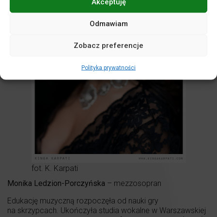
Akceptuję
Odmawiam
Zobacz preferencje
Polityka prywatności
fot. K. Karpati
Monika Ledzion-Porczyńska
– mezzosopran
Edukację muzyczną rozpoczęła od nauki gry
na skrzypcach. Ukończyła studia wokalne w Warszawskiej