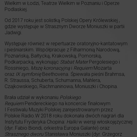
Wielkim w Łodzi, Teatrze Wielkim w Poznaniu i Operze
Podlaskiej.
Od 2017 roku jest solistką Polskiej Opery Królewskiej ,
gdzie występuje w Strasznym Dworze Moniuszki w partii
Jadwigi.
Występuje również w repertuarze oratoryjno-kantatowym
i pieśniarskim. Współpracuje z Filharmonią Narodową,
Poznańską, Bałtycką, Krakowską, Pomorską,
Podkarpacką, wykonując
Stabat Mater
Pergolesiego i
Rossiniego,
Mszę koronacyjną
i
Requiem
Mozarta
oraz
IX symfonię
Beethovena. Śpiewała pieśni Brahmsa,
R. Straussa, Schuberta, Schumanna, Mahlera,
Czajkowskiego, Rachmaninowa, Moniuszki i Chopina.
Brała udział w wykonaniu
Polskiego
Requiem
Pendereckiego na koncercie finałowym
I Festiwalu Muzyki Polskiej zarejestrowanym przez
Polskie Radio.W 2018 roku dokonała dwóch nagrań dla
Instytutu Fryderyka Chopina:
Halki
w wersji włoskojęzycznej
(dyr. Fabio Biondi, orkiestra Europa Galante) oraz
Strasznego
dworu
Stanisława Moniuszki (dyr. Grzegorz