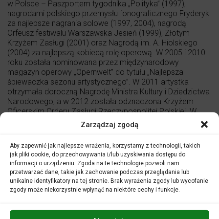
w Polsce – Paszportem tygodnika „Polityka” (1997),
nagrodami polskiego przemysłu fonograficznego Fryderyk
za najlepsze nagrania solowe (1997, 2004), nagrodą
Orfeusz festiwalu Warszawska Jesień (1999), Złotym
Krzyżem Zasługi (2001) oraz Nagrodą im. A. Hiolskiego
(2004) za najlepszą kobiecą rolę operową. W 2005 i 2010
roku została nominowana przez międzynarodowy
magazyn operowy „Opernwelt” do tytułu „Najlepsza
śpiewaczka sezonu artystycznego”. W 2011 artystka
otrzymała doroczną Nagrodę Ministra Kultury i Dziedzictwa
Narodowego, a w 2012 została odznaczona Krzyżem
Oficerskim Orderu Zasługi Rzeczypospolitej Polskiej. W
swoim dorobku fonograficznym ma ponad 50 CD i DVD.
Zarządzaj zgodą
które nagrała m.in. dla firm CD Accord, Dabringhaus und
Grimm, Harmonia Mundi, Naxos i Opus 111.
Aby zapewnić jak najlepsze wrażenia, korzystamy z technologii, takich
jak pliki cookie, do przechowywania i/lub uzyskiwania dostępu do
informacji o urządzeniu. Zgoda na te technologie pozwoli nam
przetwarzać dane, takie jak zachowanie podczas przeglądania lub
unikalne identyfikatory na tej stronie. Brak wyrażenia zgody lub wycofanie
zgody może niekorzystnie wpłynąć na niektóre cechy i funkcje.