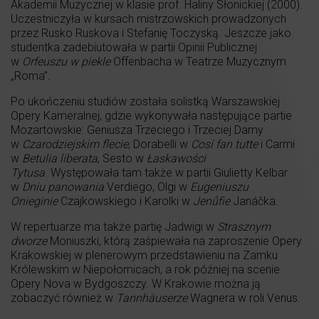
Akademii Muzycznej w klasie prof. Haliny Słonickiej (2000).
Uczestniczyła w kursach mistrzowskich prowadzonych
przez Rusko Ruskova i Stefanię Toczyską. Jeszcze jako
studentka zadebiutowała w partii Opinii Publicznej
w
Orfeuszu w piekle
Offenbacha w Teatrze Muzycznym
„Roma”.
Po ukończeniu studiów została solistką Warszawskiej
Opery Kameralnej, gdzie wykonywała następujące partie
Mozartowskie: Geniusza Trzeciego i Trzeciej Damy
w
Czarodziejskim flecie
, Dorabelli w
Cosí fan tutte
i Carmi
w
Betulia liberata
, Sesto w
Łaskawości
Tytusa
. Występowała tam także w partii Giulietty Kelbar
w
Dniu panowania
Verdiego, Olgi w
Eugeniuszu
Onieginie
Czajkowskiego i Karolki w
Jenůfie
Janáčka.
W repertuarze ma także partię Jadwigi w
Strasznym
dworze
Moniuszki, którą zaśpiewała na zaproszenie Opery
Krakowskiej w plenerowym przedstawieniu na Zamku
Królewskim w Niepołomicach, a rok później na scenie
Opery Nova w Bydgoszczy. W Krakowie można ją
zobaczyć również w
Tannhäuserze
Wagnera w roli Venus.