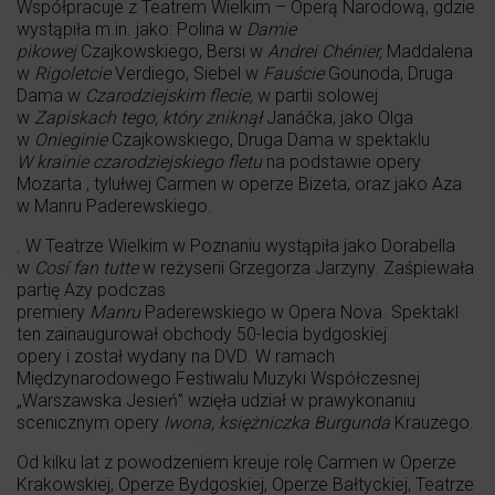
Współpracuje z Teatrem Wielkim – Operą Narodową, gdzie
wystąpiła m.in. jako: Polina w
Damie
pikowej
Czajkowskiego, Bersi w
Andrei Chénier,
Maddalena
w
Rigoletcie
Verdiego, Siebel w
Fauście
Gounoda, Druga
Dama w
Czarodziejskim flecie,
w partii solowej
w
Zapiskach tego, który zniknął
Janáčka, jako Olga
w
Onieginie
Czajkowskiego, Druga Dama w spektaklu
W krainie czarodziejskiego fletu
na podstawie opery
Mozarta , tylułwej Carmen w operze Bizeta, oraz jako Aza
w Manru Paderewskiego.
. W Teatrze Wielkim w Poznaniu wystąpiła jako Dorabella
w
Cosí fan tutte
w reżyserii Grzegorza Jarzyny. Zaśpiewała
partię Azy podczas
premiery
Manru
Paderewskiego w Opera Nova. Spektakl
ten zainaugurował obchody 50-lecia bydgoskiej
opery i został wydany na DVD. W ramach
Międzynarodowego Festiwalu Muzyki Współczesnej
„Warszawska Jesień” wzięła udział w prawykonaniu
scenicznym opery
Iwona, księżniczka Burgunda
Krauzego.
Od kilku lat z powodzeniem kreuje rolę Carmen w Operze
Krakowskiej, Operze Bydgoskiej, Operze Bałtyckiej, Teatrze