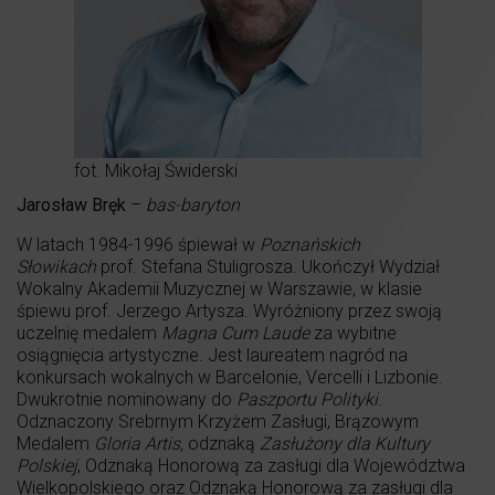
fot. Mikołaj Świderski
Jarosław Bręk
–
bas-baryton
W latach 1984-1996 śpiewał w
Poznańskich
Słowikach
prof. Stefana Stuligrosza. Ukończył Wydział
Wokalny Akademii Muzycznej w Warszawie, w klasie
śpiewu prof. Jerzego Artysza. Wyróżniony przez swoją
uczelnię medalem
Magna Cum Laude
za wybitne
osiągnięcia artystyczne. Jest laureatem nagród na
konkursach wokalnych w Barcelonie, Vercelli i Lizbonie.
Dwukrotnie nominowany do
Paszportu
Polityki
.
Odznaczony Srebrnym Krzyżem Zasługi, Brązowym
Medalem
Gloria Artis,
odznaką
Zasłużony dla Kultury
Polskiej
, Odznaką Honorową za zasługi dla Województwa
Wielkopolskiego oraz Odznaką Honorową za zasługi dla