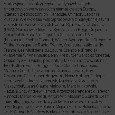
oratoryjnych i symfonicznych w słynnych salach
oncertowych we wszystkich niemal krajach Europy,
Stanach Zjednoczonych, Kanadzie, Chinach, Japonii i
Australii. Wielokrotnie współpracowała z najwybitniejszymi
orkiestrami wśród których Boston Symphony Orchestra
(USA), Narodowa Orkiestra Symfoniczna Belgii, Orquestra
Nacional de España i Orquesta Sinfónica de RTVE
(Hiszpania), English Concert, Wiener Symphoniker, Orchestre
Philharmonique de Radio France, Orchestre National de
France, Les Musiciens du Louvre-Grenoble (Francja),
Akademie für Alte Musik Berlin, Freiburger Barockorchester,
Orkiestrą XVIII wieku, pod batutą takich mistrzów, jak m.in.
Ivor Bolton, Frans Brüggen, Jean-Claude Casadesus,
Marcus Creed, René Jacobs, Dmitri Jurowski, Roy
Goodman, Christopher Hogwood, Heinz Holliger, Philippe
Herreweghe, Jacek Kaspszyk, Kazimierz Kord, Jerzy
Maksymiuk, Jean-Claude Malgoire, Marc Minkowski,
Kazushi Ono, Andrew Parrott, Krzysztof Penderecki, Trevor
Pinnock, Marcello Viotti, Antoni Wit, Massimo Zanetti. Jest
laureatką międzynarodowych konkursów wokalnych w
s’Hertogenbosch w Holandii, Mirjam Helin w Helsinkach oraz
im. Królowej Elżbiety w Brukseli. Została wyróżniona także