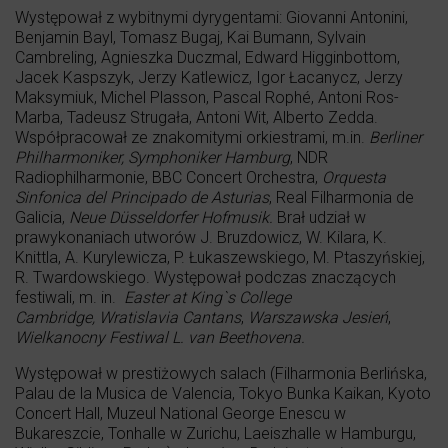
Występował z wybitnymi dyrygentami: Giovanni Antonini,
Benjamin Bayl, Tomasz Bugaj, Kai Bumann, Sylvain
Cambreling, Agnieszka Duczmal, Edward Higginbottom,
Jacek Kaspszyk, Jerzy Katlewicz, Igor Łacanycz, Jerzy
Maksymiuk, Michel Plasson, Pascal Rophé, Antoni Ros-
Marba, Tadeusz Strugała, Antoni Wit, Alberto Zedda.
Współpracował ze znakomitymi orkiestrami, m.in.
Berliner
Philharmoniker, Symphoniker Hamburg
, NDR
Radiophilharmonie, BBC Concert Orchestra,
Orquesta
Sinfonica del Principado de Asturias
, Real Filharmonia de
Galicia,
Neue Düsseldorfer Hofmusik.
Brał udział w
prawykonaniach utworów J. Bruzdowicz, W. Kilara, K.
Knittla, A. Kurylewicza, P. Łukaszewskiego, M. Ptaszyńskiej,
R. Twardowskiego. Występował podczas znaczących
festiwali, m. in.
Easter at King`s College
Cambridge,
Wratislavia Cantans
,
Warszawska Jesień
,
Wielkanocny Festiwal L. van Beethovena.
Występował w prestiżowych salach (Filharmonia Berlińska,
Palau de la Musica de Valencia, Tokyo Bunka Kaikan, Kyoto
Concert Hall, Muzeul National George Enescu w
Bukareszcie, Tonhalle w Zurichu, Laeiszhalle w Hamburgu,