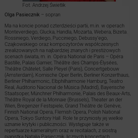
Fot. Andrzej Świetlik
Olga Pasiecznik
– sopran
Ma na koncie ponad czterdzieści partii, m.in. w operach
Monteverdiego, Glucka, Handla, Mozarta, Webera, Bizeta.
Rossiniego, Verdiego, Pucciniego, Debussy’ego,
Czajkowskiego oraz kompozytorów współczesnych
zrealizowanych na najbardziej znanych i prestiżowych
scenach świata, m. in. Opéra National de Paris – Opéra
Bastille, Palais Garnier, Théâtre des Champs-Élysées,
Théâtre Châtelet, Salle Pleyel (Paris), Concertgebouw
(Amsterdam), Komische Oper Berlin, Berliner Konzerthaus,
Berliner Philharmonic, Elbphilharmonie Hamburg, Teatro
Real, Auditorio Nacional de Música (Madrid), Bayerische
Staatsoper, Münchner Philharmonie, Palais des Beaux-Arts,
Théâtre Royal de la Monnaie (Brussels), Theater an der
Wien, Bregenzer Festspiele, Grand Théâtre de Genève,
Finnish National Opera, Flemish Opera, Polish National
Opera, Tokyo Suntory Hall. Role te przyniosły jej wielkie
uznanie krytyki i publiczności. Występuje także w
repertuarze kameralnym oraz w recitalach, z siostrą
pianistką Natalią Pasiecznik, licznych koncertach