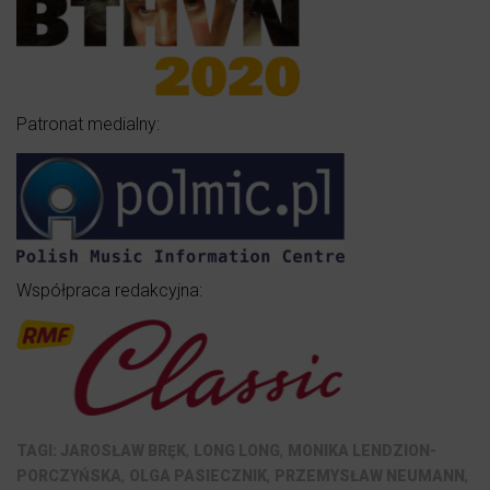
Patronat medialny:
Współpraca redakcyjna:
,
,
JAROSŁAW BRĘK
LONG LONG
MONIKA LENDZION-
,
,
,
PORCZYŃSKA
OLGA PASIECZNIK
PRZEMYSŁAW NEUMANN