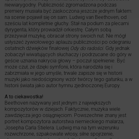
niewiarygodny. Publiczność zgromadzona podczas
premiery musiała być zaskoczona jeszcze jednym faktem:
na scenie pojawił się on sam. Ludwig van Beethoven, od
sześciu lat kompletnie głuchy. Stał na podium za plecami
dyrygenta, który prowadził orkiestrę. Całym sobą
przeżywał muzykę, obracał strony swoich nut. Nie mógł
usłyszeć żywiołowego aplauzu publiczności po odegraniu
ostatnich dźwięków finałowej
Ody do radości
. Gdy jednak
zobaczył wiwatujących słuchaczy i podrzucane do góry w
geście uznania nakrycia głowy – poczuł spełnienie. Być
może czuł, że dzięki symfonii, która narodziła się i
zabrzmiała w jego umyśle, trwale zapisze się w historii
muzyki jako niedościgniony wzór twórcy tego gatunku, a w
historii świata jako autor hymnu zjednoczonej Europy.
A to ciekawostka!
Beethoven nazywany jest jednym z największych
kompozytorów w dziejach. Faktycznie, muzyka wiele
zawdzięcza jego osiągnięciom. Powszechnie znany jest
portret kompozytora autorstwa niemieckiego malarza,
Josepha Carla Stielera. Ludwig ma na tym wizerunku
rozwichrzone, szpakowate włosy, silne spojrzenie,