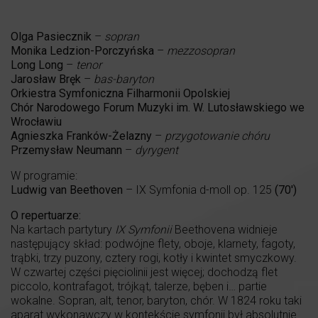
Olga Pasiecznik
–
sopran
Monika Ledzion-Porczyńska
–
mezzosopran
Long Long
–
tenor
Jarosław Bręk
–
bas-baryton
Orkiestra Symfoniczna Filharmonii Opolskiej
Chór Narodowego Forum Muzyki im. W. Lutosławskiego we
Wrocławiu
Agnieszka Franków-Żelazny
–
przygotowanie chóru
Przemysław Neumann
–
dyrygent
W programie:
Ludwig van Beethoven
– IX Symfonia d-moll op. 125
(70′)
O repertuarze:
Na kartach partytury
IX Symfonii
Beethovena widnieje
następujący skład: podwójne flety, oboje, klarnety, fagoty,
trąbki, trzy puzony, cztery rogi, kotły i kwintet smyczkowy.
W czwartej części pięciolinii jest więcej; dochodzą flet
piccolo, kontrafagot, trójkąt, talerze, bęben i… partie
wokalne. Sopran, alt, tenor, baryton, chór. W 1824 roku taki
aparat wykonawczy w kontekście symfonii był absolutnie