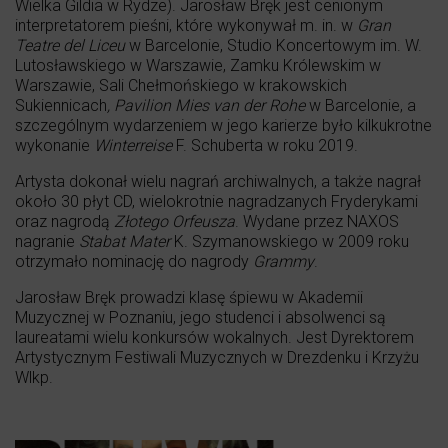
Wielka Gildia w Rydze). Jarosław Bręk jest cenionym
interpretatorem pieśni, które wykonywał m. in. w
Gran
Teatre del Liceu
w Barcelonie, Studio Koncertowym im. W.
Lutosławskiego w Warszawie, Zamku Królewskim w
Warszawie, Sali Chełmońskiego w krakowskich
Sukiennicach
, Pavilion Mies van der Rohe
w Barcelonie, a
szczególnym wydarzeniem w jego karierze było kilkukrotne
wykonanie
Winterreise
F. Schuberta w roku 2019.
Artysta dokonał wielu nagrań archiwalnych, a także nagrał
około 30 płyt CD, wielokrotnie nagradzanych Fryderykami
oraz nagrodą
Złotego Orfeusza
. Wydane przez NAXOS
nagranie
Stabat Mater
K. Szymanowskiego w 2009 roku
otrzymało nominację do nagrody
Grammy
.
Jarosław Bręk prowadzi klasę śpiewu w Akademii
Muzycznej w Poznaniu, jego studenci i absolwenci są
laureatami wielu konkursów wokalnych. Jest Dyrektorem
Artystycznym Festiwali Muzycznych w Drezdenku i Krzyżu
Wlkp.