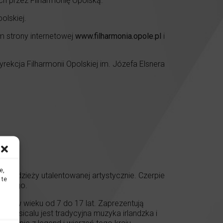
 przez Filharmonię Opolską.
olskiej.
m strony internetowej
www.filharmonia.opole.pl
i
yrekcja Filharmonii Opolskiej im. Józefa Elsnera
e,
i młodzieży utalentowanej artystycznie. Czerpie
 te
urowego.
ego w wieku od 7 do 17 lat. Zaprezentują
 musicalu jest tradycyjna muzyka irlandzka i