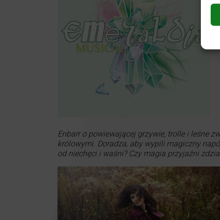
Enbarr o powiewającej grzywie, trolle i leśne zw
królowymi. Doradza, aby wypili magiczny napój 
od niechęci i waśni? Czy magia przyjaźni zdzi