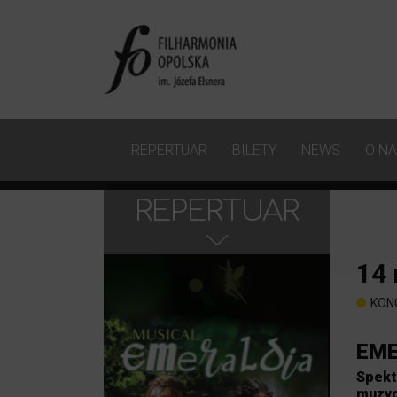
REPERTUAR
BILETY
NEWS
O N
REPERTUAR
14
KON
EME
Spekt
muzyc