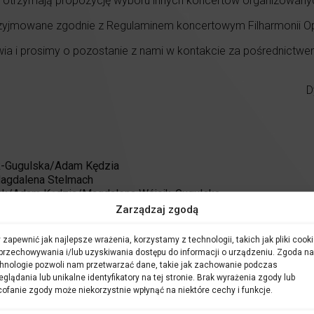
otrzymają propozycję wyboru innych koncertów organizowanych
rzyjmowane zgodnie z Regulaminem koncertowym Filharmonii Op
a i prosimy o pozostanie z nami w kontakcie za pośrednictwe
D
ik-Gugulska/Adam Kędzia
Magdalena Stelmach
zek/Adam Kędzia/Magdalena Wójcik-Gugulska
Zarządzaj zgodą
 zapewnić jak najlepsze wrażenia, korzystamy z technologii, takich jak pliki cooki
Emeraldia
to spektakl muzyczny napisany specjalnie dla dzieci 
przechowywania i/lub uzyskiwania dostępu do informacji o urządzeniu. Zgoda na
on z irlandzkiego dorobku muzycznego, tanecznego oraz kult
hnologie pozwoli nam przetwarzać dane, takie jak zachowanie podczas
eglądania lub unikalne identyfikatory na tej stronie. Brak wyrażenia zgody lub
W
Emeraldii
wystąpią dzieci i młodzież z województwa opolski
ofanie zgody może niekorzystnie wpłynąć na niektóre cechy i funkcje.
swoje umiejętności wokalne, taneczne i aktorskie. Fundamentem