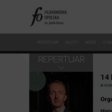
REPERTUAR
BILETY
NEWS
O N
REPERTUAR
14
KON
Org
Miejs