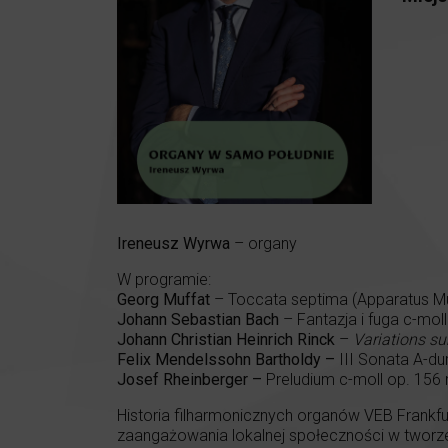
Ireneusz Wyrwa
– organy
W programie:
Georg Muffat
– Toccata septima (Apparatus Mu
Johann Sebastian Bach
– Fantazja i fuga c-mo
Johann Christian Heinrich Rinck
–
Variations su
Felix Mendelssohn Bartholdy –
III Sonata A-du
Josef Rheinberger –
Preludium c-moll op. 156 
Historia filharmonicznych organów VEB Frankfurt
zaangażowania lokalnej społeczności w tworzen