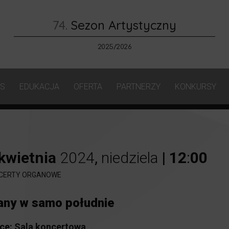
74.
Sezon Artystyczny
2025/2026
AS
EDUKACJA
OFERTA
PARTNERZY
KONKURSY
kwietnia
2024
,
niedziela
|
12
:
00
CERTY ORGANOWE
any w samo południe
ce:
Sala koncertowa