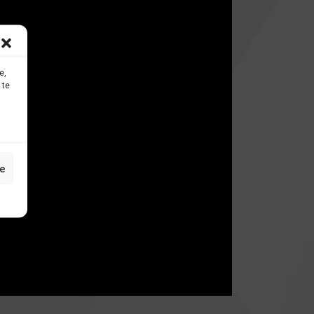
e,
 te
e