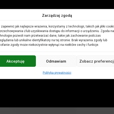
Zarządzaj zgodą
 zapewnić jak najlepsze wrażenia, korzystamy z technologii, takich jak pliki cooki
przechowywania i/lub uzyskiwania dostępu do informacji o urządzeniu. Zgoda na
hnologie pozwoli nam przetwarzać dane, takie jak zachowanie podczas
eglądania lub unikalne identyfikatory na tej stronie. Brak wyrażenia zgody lub
ofanie zgody może niekorzystnie wpłynąć na niektóre cechy i funkcje.
Akceptuję
Odmawiam
Zobacz preferencj
Polityka prywatności