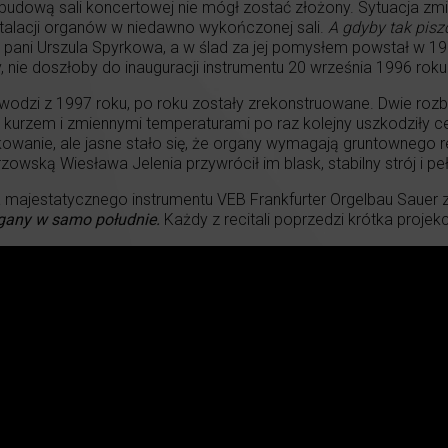
zbudową sali koncertowej nie mógł zostać złożony. Sytuacja zmi
talacji organów w niedawno wykończonej sali.
A gdyby tak pisz
 pani Urszula Spyrkowa, a w ślad za jej pomysłem powstał w 
nie doszłoby do inauguracji instrumentu 20 września 1996 roku
odzi z 1997 roku, po roku zostały zrekonstruowane. Dwie rozb
kurzem i zmiennymi temperaturami po raz kolejny uszkodziły ce
owanie, ale jasne stało się, że organy wymagają gruntowneg
wską Wiesława Jelenia przywrócił im blask, stabilny strój i pe
 majestatycznego instrumentu VEB Frankfurter Orgelbau Sauer zap
gany w samo południe.
Każdy z recitali poprzedzi krótka proje