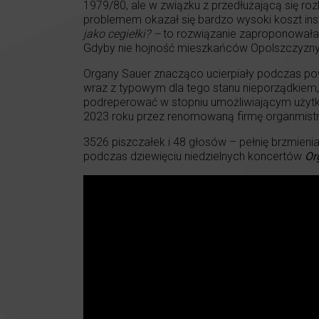
1979/80, ale w związku z przedłużającą się ro
problemem okazał się bardzo wysoki koszt ins
jako cegiełki? –
to rozwiązanie zaproponowała
Gdyby nie hojność mieszkańców Opolszczyzny, 
Organy Sauer znacząco ucierpiały podczas pow
wraz z typowym dla tego stanu nieporządkiem, 
podreperować w stopniu umożliwiającym użytk
2023 roku przez renomowaną firmę organmistrzo
3526 piszczałek i 48 głosów – pełnię brzmienia
podczas dziewięciu niedzielnych koncertów
Or