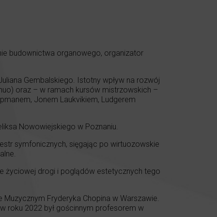
inie budownictwa organowego, organizator
uliana Gembalskiego. Istotny wpływ na rozwój
inuo) oraz – w ramach kursów mistrzowskich –
Koopmanem, Jonem Laukvikiem, Ludgerem
liksa Nowowiejskiego w Poznaniu.
estr symfonicznych, sięgając po wirtuozowskie
alne.
 życiowej drogi i poglądów estetycznych tego
cie Muzycznym Fryderyka Chopina w Warszawie.
 a w roku 2022 był gościnnym profesorem w