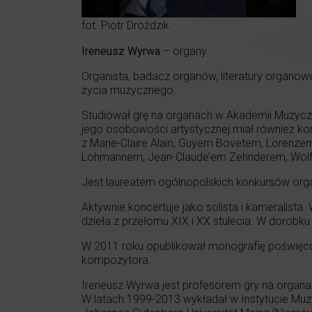
fot. Piotr Droździk
Ireneusz Wyrwa
– organy
Organista, badacz organów, literatury organo
życia muzycznego.
Studiował grę na organach w Akademii Muzycz
jego osobowości artystycznej miał również ko
z Marie-Claire Alain, Guyem Bovetem, Loren
Lohmannem, Jean-Claude’em Zehnderem, Wolfg
Jest laureatem ogólnopolskich konkursów or
Aktywnie koncertuje jako solista i kameralist
dzieła z przełomu XIX i XX stulecia. W dorobku 
W 2011 roku opublikował monografię poświęco
kompozytora.
Ireneusz Wyrwa jest profesorem gry na organ
W latach 1999-2013 wykładał w Instytucie Muz