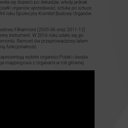
eniła się dopiero po dekadzie; wtedy jednak
czałki organów sprzedawać, sztuka po sztuce,
1994 roku Społeczny Komitet Budowy Organów.
.
udowy Filharmonii (2005-06 oraz 2011-12)
nny instrument. W 2016 roku udało się go
o remontu. Remont ów przeprowadzony latem
łną funkcjonalność.
rezentują wybitni organiści Polski i świata
kcja mappingowa z organami w roli głównej.