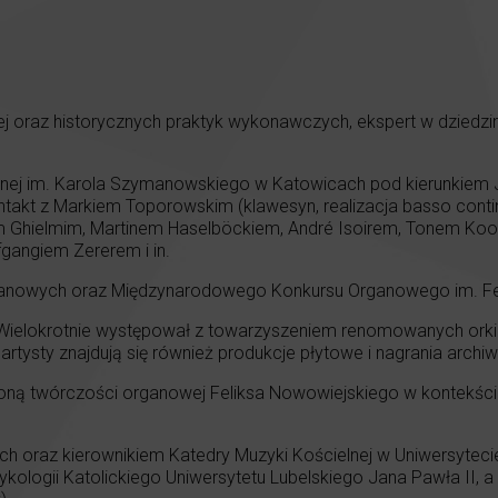
wej oraz historycznych praktyk wykonawczych, ekspert w dziedz
nej im. Karola Szymanowskiego w Katowicach pod kierunkiem J
ntakt z Markiem Toporowskim (klawesyn, realizacja basso cont
zem Ghielmim, Martinem Haselböckiem, André Isoirem, Tonem 
angiem Zererem i in.
ganowych oraz Międzynarodowego Konkursu Organowego im. Fe
a. Wielokrotnie występował z towarzyszeniem renomowanych orki
artysty znajdują się również produkcje płytowe i nagrania archiw
ną twórczości organowej Feliksa Nowowiejskiego w kontekście
ach oraz kierownikiem Katedry Muzyki Kościelnej w Uniwersyte
ykologii Katolickiego Uniwersytetu Lubelskiego Jana Pawła II,