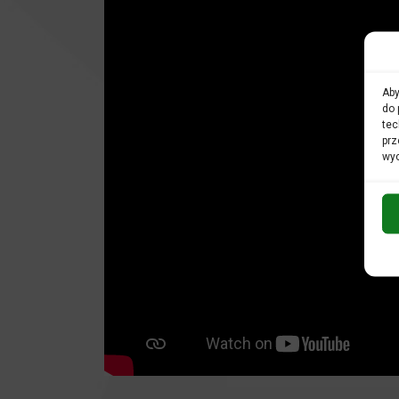
Aby
do 
tec
prz
wyc