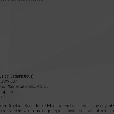
sico-Organisticus)
ll BWV 537
r un thème de Corelli
op. 56
r op. 65
nr 1
er Orgelbau Sauer to nie tylko materiał na interesujący artykuł
ie dziedzictwa kulturalnego regionu. Instrument został zakupio