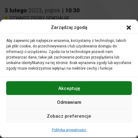
3
lutego
2023
,
piątek
|
10
:
30
OTWARTE PRÓBY GENERALNE
Zarządzaj zgodą
Otwarta próba generalna
Aby zapewnić jak najlepsze wrażenia, korzystamy z technologii, takich
Tożsamość Północy
jak pliki cookie, do przechowywania i/lub uzyskiwania dostępu do
informacji o urządzeniu. Zgoda na te technologie pozwoli nam
Miejsce:
Sala koncertowa
przetwarzać dane, takie jak zachowanie podczas przeglądania lub
unikalne identyfikatory na tej stronie. Brak wyrażenia zgody lub wycofanie
zgody może niekorzystnie wpłynąć na niektóre cechy i funkcje.
Bilety: 10 zł
Nauczyciele i opiekunowie grup uczestniczą w zajęciach
nieodpłatnie.
Akceptuję
Odmawiam
Serdecznie zapraszamy grupy zorganizowane
uczniów
szkół podstawowych oraz ponadpodstawowych
na
Zobacz preferencje
spotkanie z zaproszonymi przez nas dyrygentami,
solistami, a także muzykami Filharmonii Opolskiej!
Polityka prywatności
Plan
Otwartej próby generalnej
: