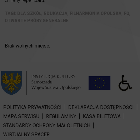
zmiany repertuaru.
,
,
,
,
DLA SZKÓŁ
EDUKACJA
FILHARMONIA OPOLSKA
FO
OTWARTE PRÓBY GENERALNE
Brak wolnych miejsc.
POLITYKA PRYWATNOŚCI
DEKLARACJA DOSTĘPNOŚCI
MAPA SERWISU
REGULAMINY
KASA BILETOWA
STANDARDY OCHRONY MAŁOLETNICH
WIRTUALNY SPACER