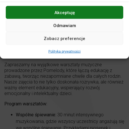
ABONAMENTY:
Akceptuję
Istnieje możliwości telefonicznego zamówienia i
wykupienia abonamentu – w tym celu osoby
Odmawiam
zainteresowane są proszone o kontakt telefoniczny z kasą
biletową: tel. 774423286 (w godzinach otwarcia kasy) lub
kontakt mailowy: kasa@filharmonia.opole.pl
Zobacz preferencje
godz. 10:00
(0-3 lata)
Polityka prywatności
godz. 12:00
(3-7 lat)
Zapraszamy na wyjątkowe warsztaty muzyczne
prowadzone przez Pomelody, które łączą edukację z
zabawą, tworząc niezapomniane chwile dla całych rodzin.
Nasze zajęcia to nie tylko doskonała rozrywka, ale również
ważny element edukacyjny, wspierający rozwój
emocjonalny i intelektualny dzieci.
Program warsztatów:
Wspólne śpiewanie:
30 minut intensywnego
muzykowania, gdzie wszyscy uczestnicy angażują się
we wspólne śpiewanie. Przykładami piosenek i