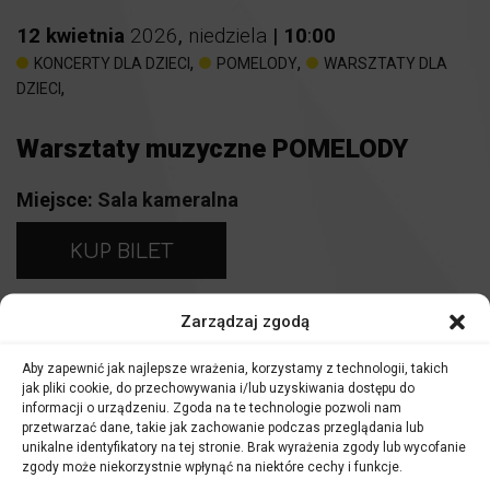
12
kwietnia
2026
,
niedziela
|
10
:
00
,
,
KONCERTY DLA DZIECI
POMELODY
WARSZTATY DLA
,
DZIECI
Warsztaty muzyczne POMELODY
Miejsce:
Sala kameralna
KUP BILET
Bilety:
30 zł
Zarządzaj zgodą
WYDARZENIE DOSTĘPNE RÓWNIEŻ W ABONAMENCIE
Aby zapewnić jak najlepsze wrażenia, korzystamy z technologii, takich
jak pliki cookie, do przechowywania i/lub uzyskiwania dostępu do
Warsztaty muzyczne Pomelody
informacji o urządzeniu. Zgoda na te technologie pozwoli nam
przetwarzać dane, takie jak zachowanie podczas przeglądania lub
Bilety wstępu dotyczą wszystkich uczestników, zarówno
unikalne identyfikatory na tej stronie. Brak wyrażenia zgody lub wycofanie
dzieci, jaki i dorosłych. Udział opiekuna w zajęciach jest
zgody może niekorzystnie wpłynąć na niektóre cechy i funkcje.
obowiązkowy.