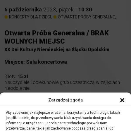
6
października
2023
,
piątek
|
10
:
30
,
,
KONCERTY DLA DZIECI
OTWARTE PRÓBY GENERALNE
Otwarta Próba Generalna / BRAK
WOLNYCH MIEJSC
XX Dni Kultury Niemieckiej na Śląsku Opolskim
Miejsce:
Sala koncertowa
Bilety:
15 zł
Nauczyciele i opiekunowie grup uczestniczą w zajęciach
nieodpłatnie.
Zarządzaj zgodą
Aby zapewnić jak najlepsze wrażenia, korzystamy z technologii, takich
Serdecznie zapraszamy
uczniów szkół podstawowych
jak pliki cookie, do przechowywania i/lub uzyskiwania dostępu do
informacji o urządzeniu. Zgoda na te technologie pozwoli nam
oraz ponadpodstawowych
na spotkania z zaproszonymi
przetwarzać dane, takie jak zachowanie podczas przeglądania lub
przez nas dyrygentami, solistami, a także muzykami