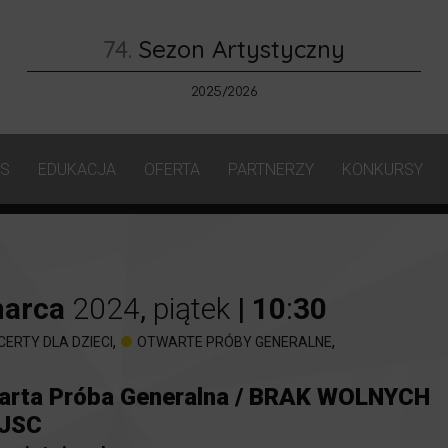
74.
Sezon Artystyczny
2025/2026
AS
EDUKACJA
OFERTA
PARTNERZY
KONKURSY
arca
2024
,
piątek
|
10
:
30
,
,
CERTY DLA DZIECI
OTWARTE PRÓBY GENERALNE
arta Próba Generalna / BRAK WOLNYCH
JSC