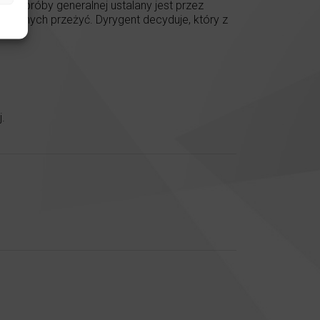
ej próby generalnej ustalany jest przez
stycznych przeżyć. Dyrygent decyduje, który z
.