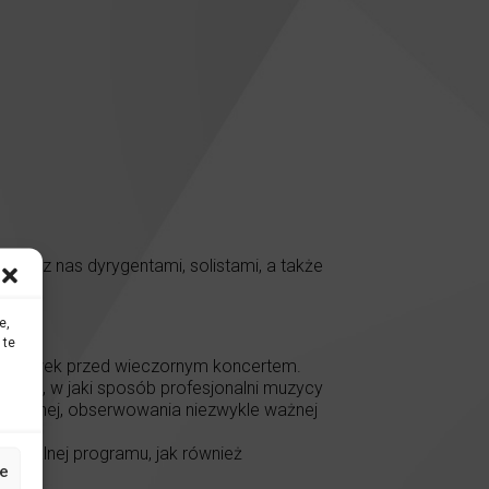
przez nas dyrygentami, solistami, a także
e,
 te
 poprawek przed wieczornym koncertem.
łyszeć, w jaki sposób profesjonalni muzycy
fonicznej, obserwowania niezwykle ważnej
neralnej programu, jak również
e