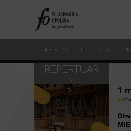
REPERTUAR
BILETY
NEWS
O N
REPERTUAR
1
m
KON
Otw
MIE