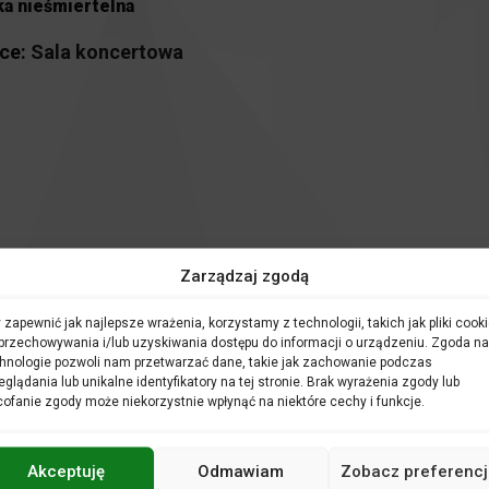
a nieśmiertelna
ce:
Sala koncertowa
awowych oraz ponadpodstawowych
na spotkania z zaproszonymi 
Zarządzaj zgodą
 zapewnić jak najlepsze wrażenia, korzystamy z technologii, takich jak pliki cooki
są kolejnym zwykłym dniem pracy.
przechowywania i/lub uzyskiwania dostępu do informacji o urządzeniu. Zgoda na
hnologie pozwoli nam przetwarzać dane, takie jak zachowanie podczas
 – próba generalna. Jest to ostatni moment na wprowadzenie
eglądania lub unikalne identyfikatory na tej stronie. Brak wyrażenia zgody lub
ć w procesie kreowania sztuki. Zobaczyć, a przede wszystkim us
ofanie zgody może niekorzystnie wpłynąć na niektóre cechy i funkcje.
kania te dają możliwość poznania tajników pracy orkiestry sym
i artystami.
my spotkanie pogadanką nt. prezentowanego podczas próby ge
Akceptuję
Odmawiam
Zobacz preferencj
Pogadanka jest integralną częścią otwartej próby generalnej.