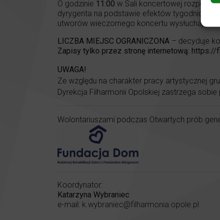
O godzinie
11:00
w Sali koncertowej rozpoczyna
dyrygenta na podstawie efektów tygodniowej pr
utworów wieczornego koncertu wysłuchają mł
LICZBA MIEJSC OGRANICZONA
– decyduje ko
Zapisy tylko przez stronę internetową:
https://
UWAGA!
Ze względu na charakter pracy artystycznej g
Dyrekcja Filharmonii Opolskiej zastrzega sobie
Wolontariuszami podczas Otwartych prób gener
Koordynator:
Katarzyna Wybraniec
e-mail:
k.wybraniec@filharmonia.opole.pl