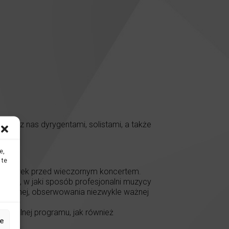
przez nas dyrygentami, solistami, a także
e,
 te
 poprawek przed wieczornym koncertem.
łyszeć, w jaki sposób profesjonalni muzycy
fonicznej, obserwowania niezwykle ważnej
neralnej programu, jak również
e