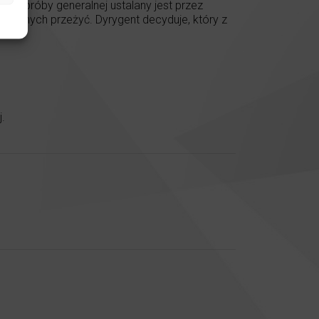
ej próby generalnej ustalany jest przez
stycznych przeżyć. Dyrygent decyduje, który z
.