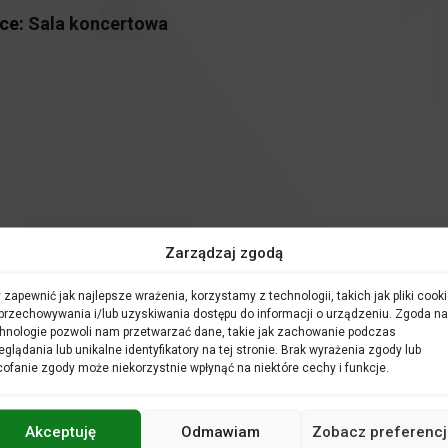
ce:
Sala koncertowa
awowych oraz ponadpodstawowych
na spotkania z zaproszonymi 
Zarządzaj zgodą
 zapewnić jak najlepsze wrażenia, korzystamy z technologii, takich jak pliki cooki
są kolejnym zwykłym dniem pracy.
przechowywania i/lub uzyskiwania dostępu do informacji o urządzeniu. Zgoda na
hnologie pozwoli nam przetwarzać dane, takie jak zachowanie podczas
 – próba generalna. Jest to ostatni moment na wprowadzenie
eglądania lub unikalne identyfikatory na tej stronie. Brak wyrażenia zgody lub
ć w procesie kreowania sztuki. Zobaczyć, a przede wszystkim us
ofanie zgody może niekorzystnie wpłynąć na niektóre cechy i funkcje.
kania te dają możliwość poznania tajników pracy orkiestry sym
i artystami.
my spotkanie pogadanką nt. prezentowanego podczas próby ge
Akceptuję
Odmawiam
Zobacz preferencj
Pogadanka jest integralną częścią otwartej próby generalnej.