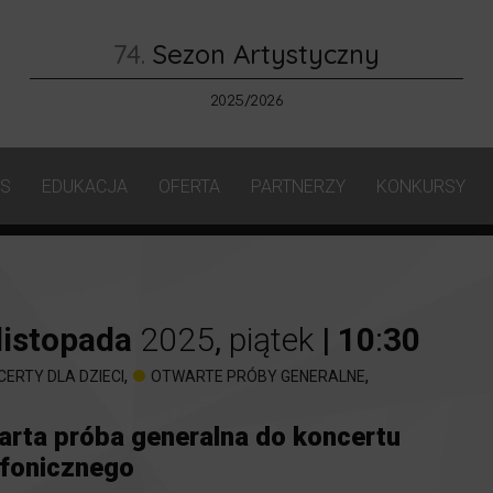
74.
Sezon Artystyczny
2025/2026
AS
EDUKACJA
OFERTA
PARTNERZY
KONKURSY
listopada
2025
,
piątek
|
10
:
30
,
,
CERTY DLA DZIECI
OTWARTE PRÓBY GENERALNE
arta próba generalna do koncertu
fonicznego