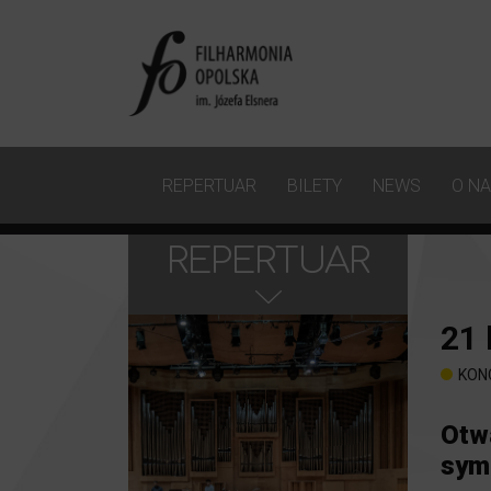
REPERTUAR
BILETY
NEWS
O N
REPERTUAR
21
KON
Otw
sym