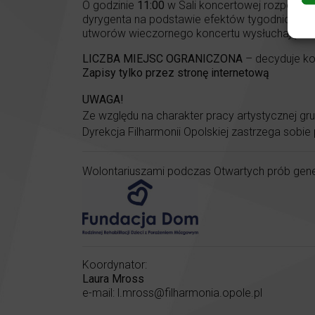
O godzinie
11:00
w Sali koncertowej rozpoczyna
dyrygenta na podstawie efektów tygodniowej pr
utworów wieczornego koncertu wysłuchają mł
LICZBA MIEJSC OGRANICZONA
– decyduje ko
Zapisy tylko przez stronę internetową
UWAGA!
Ze względu na charakter pracy artystycznej g
Dyrekcja Filharmonii Opolskiej zastrzega sobie
Wolontariuszami podczas Otwartych prób gener
Koordynator:
Laura Mross
e-mail: l.mross@filharmonia.opole.pl